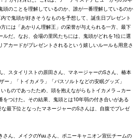
鬼頭のことを理解しているのか、誰が一番理解しているのか
算内で鬼頭が好きそうなものを予想して、誕生日プレゼント
の方には「あかりん理解王」の栄誉が与えられる一方、最下
ールだ。なお、会場の里民たちには、鬼頭がどれを1位に選
リアカードがプレゼントされるという嬉しいルールも用意さ
ん、スタイリストの原田さん、マネージャーのSさん、椿本
ーザー」「トイカメラ」「バスソルトなどの安眠グッズ」
しいものであったため、頭を抱えながらもトイカメラ→カー
番をつけた。その結果、鬼頭とは10年弱の付き合いがある
誉な最下位となったマネージャーのSさんは、自腹でプレゼ
さん、メイクのYuu.さん、ポニーキャニオン宣伝チームの