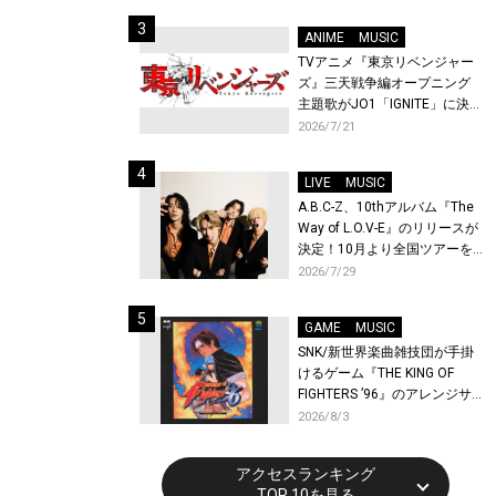
始！
ANIME
MUSIC
TVアニメ『東京リベンジャー
ズ』三天戦争編オープニング
主題歌がJO1「IGNITE」に決
定！メンバー全員から喜びと
2026/7/21
作品への想いあふれるコメン
トが到着！9月に東京・大阪で
LIVE
MUSIC
先行上映会を開催！
A.B.C-Z、10thアルバム『The
Way of L.O.V-E』のリリースが
決定！10月より全国ツアーを
開催！
2026/7/29
GAME
MUSIC
SNK/新世界楽曲雑技団が手掛
けるゲーム『THE KING OF
FIGHTERS ’96』のアレンジサ
ウンドトラックが配信開始！
2026/8/3
アクセスランキング
TOP 10を見る