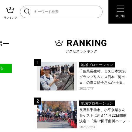
MENU
ランキング
RANKING
ポー
アクセスランキング
地域プロモーション
送る
千葉県長生村、ミス日本2026
グランプリ＆ミス日本「海の
日」の野口絵子さんが 千葉県
唯一の村・長生村で地引網を
2026/7/31
体験！
地域プロモーション
長野県千曲市、小平奈緒さん
をゲストに迎え11月22日開催
決定！「第12回千曲川ハーフ
マラソン」エントリー受付開
2026/7/23