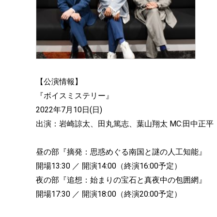
【公演情報】
『ボイスミステリー』
2022年7月10日(日)
出演：岩崎諒太、田丸篤志、葉山翔太 MC:田中正平
昼の部『摘発：思惑めぐる南国と謎の人工知能』
開場13:30 ／ 開演14:00（終演16:00予定）
夜の部『追想：始まりの宝石と真夜中の包囲網』
開場17:30 ／ 開演18:00（終演20:00予定）