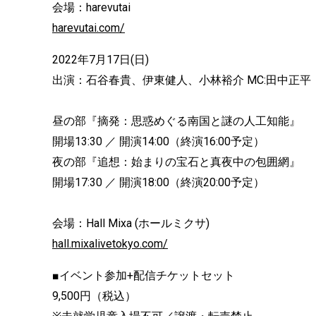
会場：harevutai
harevutai.com/
2022年7月17日(日)
出演：石谷春貴、伊東健人、小林裕介 MC:田中正平
昼の部『摘発：思惑めぐる南国と謎の人工知能』
開場13:30 ／ 開演14:00（終演16:00予定）
夜の部『追想：始まりの宝石と真夜中の包囲網』
開場17:30 ／ 開演18:00（終演20:00予定）
会場：Hall Mixa (ホールミクサ)
hall.mixalivetokyo.com/
■イベント参加+配信チケットセット
9,500円（税込）