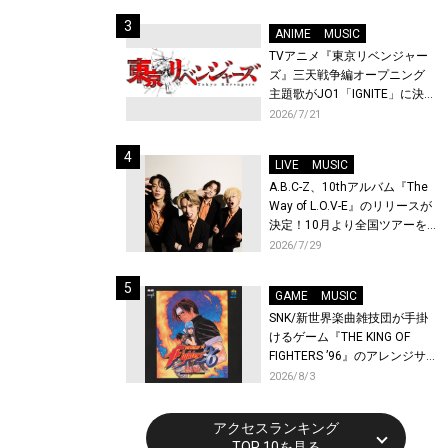
始！
ANIME
MUSIC
TVアニメ『東京リベンジャー
ズ』三天戦争編オープニング
主題歌がJO1「IGNITE」に決
定！メンバー全員から喜びと
2026/7/21
作品への想いあふれるコメン
トが到着！9月に東京・大阪で
LIVE
MUSIC
先行上映会を開催！
A.B.C-Z、10thアルバム『The
Way of L.O.V-E』のリリースが
決定！10月より全国ツアーを
開催！
2026/7/29
GAME
MUSIC
SNK/新世界楽曲雑技団が手掛
けるゲーム『THE KING OF
FIGHTERS ’96』のアレンジサ
ウンドトラックが配信開始！
2026/8/3
アクセスランキング
TOP 10を見る