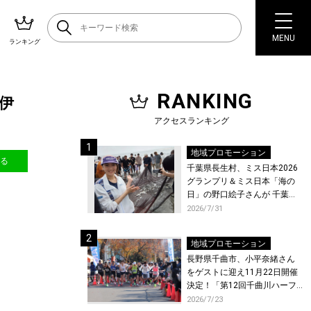
MENU
ランキング
RANKING
伊
アクセスランキング
地域プロモーション
送る
千葉県長生村、ミス日本2026
グランプリ＆ミス日本「海の
日」の野口絵子さんが 千葉県
唯一の村・長生村で地引網を
2026/7/31
体験！
地域プロモーション
長野県千曲市、小平奈緒さん
をゲストに迎え11月22日開催
決定！「第12回千曲川ハーフ
マラソン」エントリー受付開
2026/7/23