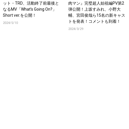
ット・TRD、活動終了前最後と
肉マン』完璧超人始祖編PV第2
なるMV「What’s Going On?」
弾公開！上坂すみれ、小野大
Short ver.を公開！
輔、宮田俊哉ら15名の新キャス
トを発表！コメントも到着！
2024/5/10
2024/3/29