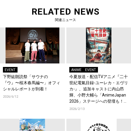
RELATED NEWS
関連ニュース
EVENT
ANIME
EVENT
下野紘朗読祭「サウナの
今夏放送・配信TVアニメ『二十
『ウ』〜桜木春馬編〜」オフィ
世紀電氣目録-ユーレカ・エヴリ
シャルレポートが到着！
カ-』、追加キャストに内山昂
輝、小野大輔ら「AnimeJapan
2026/6/12
2026」ステージへの登壇も！コ
メントも到着！
2026/2/13