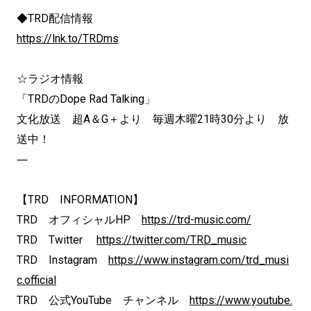
◆TRD配信情報
https://lnk.to/TRDms
☆ラジオ情報
「TRDのDope Rad Talking」
文化放送 超A＆G＋より 毎週木曜21時30分より 放
送中！
―
【TRD INFORMATION】
TRD オフィシャルHP
https://trd-music.com/
TRD Twitter
https://twitter.com/TRD_music
TRD Instagram
https://www.instagram.com/trd_musi
c.official
TRD 公式YouTube チャンネル
https://www.youtube.