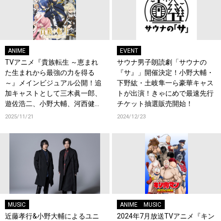
ANIME
EVENT
TVアニメ『貴族転生 ～恵まれ
サウナ男子朗読劇「サウナの
た生まれから最強の力を得る
『サ』」開催決定！小野大輔・
～』メインビジュアル公開！追
下野紘・土岐隼一ら豪華キャス
加キャストとして三木眞一郎、
トが出演！きゃにめで最速先行
遊佐浩二、小野大輔、河西健吾
チケット抽選販売開始！
が決定！コメントも到着！
2025/11/21
2024/12/23
MUSIC
ANIME
MUSIC
近藤孝行&小野大輔によるユニ
2024年7月放送TVアニメ『キン