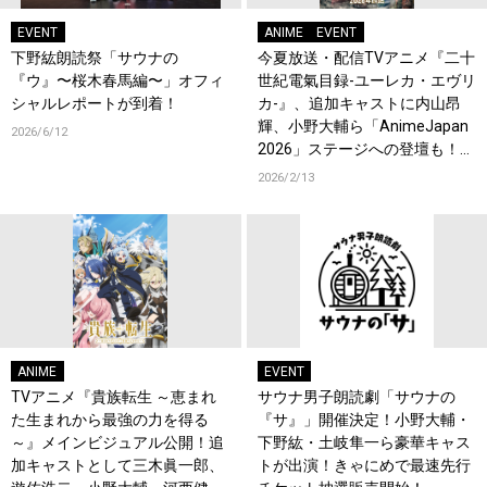
EVENT
ANIME
EVENT
下野紘朗読祭「サウナの
今夏放送・配信TVアニメ『二十
『ウ』〜桜木春馬編〜」オフィ
世紀電氣目録-ユーレカ・エヴリ
シャルレポートが到着！
カ-』、追加キャストに内山昂
輝、小野大輔ら「AnimeJapan
2026/6/12
2026」ステージへの登壇も！コ
メントも到着！
2026/2/13
ANIME
EVENT
TVアニメ『貴族転生 ～恵まれ
サウナ男子朗読劇「サウナの
た生まれから最強の力を得る
『サ』」開催決定！小野大輔・
～』メインビジュアル公開！追
下野紘・土岐隼一ら豪華キャス
加キャストとして三木眞一郎、
トが出演！きゃにめで最速先行