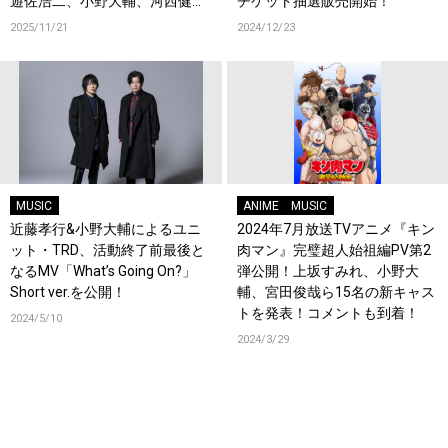
遊佐浩二、小野大輔、河西健吾
チケット抽選販売開始！
が決定！コメントも到着！
2025/11/21
2024/12/23
MUSIC
ANIME
MUSIC
近藤孝行&小野大輔によるユニ
2024年7月放送TVアニメ『キン
ット・TRD、活動終了前最後と
肉マン』完璧超人始祖編PV第2
なるMV「What’s Going On?」
弾公開！上坂すみれ、小野大
Short ver.を公開！
輔、宮田俊哉ら15名の新キャス
トを発表！コメントも到着！
2024/5/10
2024/3/29