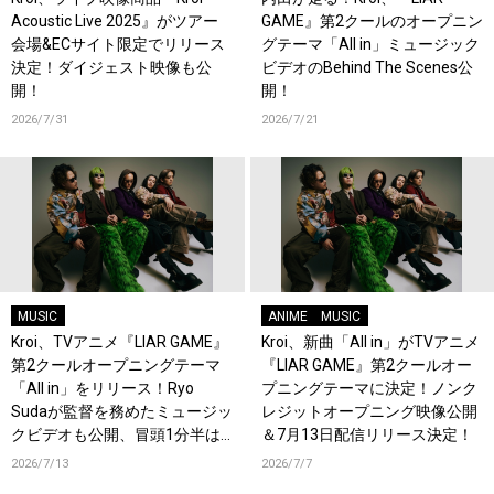
Acoustic Live 2025』がツアー
GAME』第2クールのオープニン
会場&ECサイト限定でリリース
グテーマ「All in」ミュージック
決定！ダイジェスト映像も公
ビデオのBehind The Scenes公
開！
開！
2026/7/31
2026/7/21
MUSIC
ANIME
MUSIC
Kroi、TVアニメ『LIAR GAME』
Kroi、新曲「All in」がTVアニメ
第2クールオープニングテーマ
『LIAR GAME』第2クールオー
「All in」をリリース！Ryo
プニングテーマに決定！ノンク
Sudaが監督を務めたミュージッ
レジットオープニング映像公開
クビデオも公開、冒頭1分半は
＆7月13日配信リリース決定！
ワンカット！
2026/7/13
2026/7/7