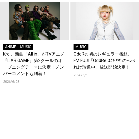
ANIME
MUSIC
MUSIC
Kroi、新曲「All in」がTVアニメ
OddRe: 初のレギュラー番組、
『LIAR GAME』第2クールのオ
FM FUJI「OddRe: ﾕｳｷ ｻﾀﾞのへべ
ープニングテーマに決定！メン
れけ珍道中」放送開始決定！
バーコメントも到着！
2026/6/1
2026/6/23