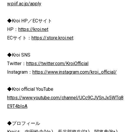
w.piif.ac.jp/apply
◆Kroi HP／ECサイト
HP：
https://kroi.net
ECサイト：
https://store.kroi.net
◆Kroi SNS
Twitter：
https://twitter.com/KroiOfficial
Instagram：
https://www.instagram.com/kroi_official/
◆Kroi official YouTube
https://www.youtube.com/channel/UCc9CJVSnJx5WTq8
E9T4bIoA
◆プロフィール
Kroiは、内⽥怜央(Vo.)、長谷部悠⽣(Gt.)、関将典(Ba.)、