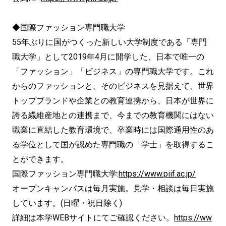
◆国際ファッション専門職大学
55年ぶりに国がつくった新しい大学制度である「専門
職大学」
として2019年4月に開学した、日本で唯一の
「ファッション」
「ビジネス」の専門職大学です。これ
からのファッションと、
そのビジネスを見据えて、
世界
トップブランドや企業との教育連携から、
日本が世界に
誇る繊維産地との連携まで、
今までの教育機関にはない
職業に直結した教育環境で、
卒業時には国際通用性のあ
る学位として国が認めた専門職の「
学士」を取得するこ
とができます。
国際ファッション専門職大学:
https://www.
piif.ac.jp/
オープンキャンパスは毎月実施。見学・
相談は毎日実施
しています。(日曜・祝日除く)
詳細は本学WEBサイトにてご確認ください。
https://
ww