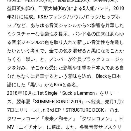
益⽥英知(Dr.)、千葉⼤樹(Key.)による5人組バンド。2018
年2⽉に結成。R&B/ファンク/ソウル/ロック/ヒップホ
ップなど、あらゆる音楽ジャンルからの影響を昇華した
ミクスチャーな音楽性を提⽰。バンド名の由来はあらゆ
る音楽ジャンルの色を取り入れて新しい音楽性を創造し
たいという考えで、全ての色を混ぜると黒になることか
らくる「黒い」と、メンバーが全員ブラックミュージッ
クを好み、そこから受けた影響や衝撃を⽇本人である⾃
分たちなりに昇華するという意味を込め、Blackを⽇本
語にした「黒い」からKroiと命名。
2018年10⽉に1st Single「Suck a Lemmon」をリリー
ス。翌年夏『SUMMER SONIC 2019』へ出演。先月1月2
7日にリリースした3rd EP「STRUCTURE DECK」では、
タワーレコード「未来ノ和モノ」「タワレコメン」、H
MV「エイチオシ」に選出。また、各種音楽サブスクリ