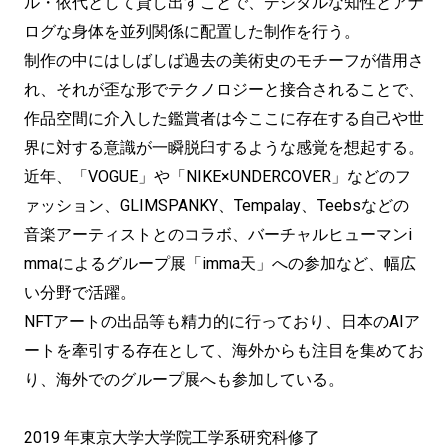
ル・依代として貸し出すことで、デジタルな知性とアナ
ログな身体を並列関係に配置した制作を行う。
制作の中にはしばしば過去の美術史のモチーフが借用さ
れ、それが歪な形でテクノロジーと接合されることで、
作品空間に介入した鑑賞者は今ここに存在する自己や世
界に対する意識が一瞬脱臼するような感覚を想起する。
近年、「VOGUE」や「NIKE×UNDERCOVER」などのフ
ァッション、GLIMSPANKY、Tempalay、Teebsなどの
音楽アーティストとのコラボ、バーチャルヒューマンi
mmaによるグループ展「imma天」への参加など、幅広
い分野で活躍。
NFTアートの出品等も精力的に行っており、日本のAIア
ートを牽引する存在として、海外からも注目を集めてお
り、海外でのグループ展へも参加している。
2019 年東京大学大学院工学系研究科修了