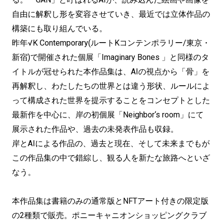
自由に解釈し形を変容させていき、最近では立体作品の
構築にも取り組んでいる。
昨年√K Contemporary(ルートKコンテンポラリー/東京・
新宿)で開催された個展「Imaginary Bones 」と同様のタ
イトルが冠せられた本作品集は、AIの視点から「骨」を
再解釈し、わたしたちの世界とは違う形状、ルールによ
って構成された世界を提示することをコンセプトとした
最新作を中心に、岸の初個展「Neighbor‘s room」にて
展示された作品や、過去の未発表作品も収録。
岸とAIによる作品の、過去と現在、そして未来までもが
この作品集の中で錯綜し、観る人を新たな旅路へといざ
なう。
本作品集は書籍のみの通常版とNFTアート付きの限定版
の2種類で販売。ポニーキャニオンショッピングクラブ