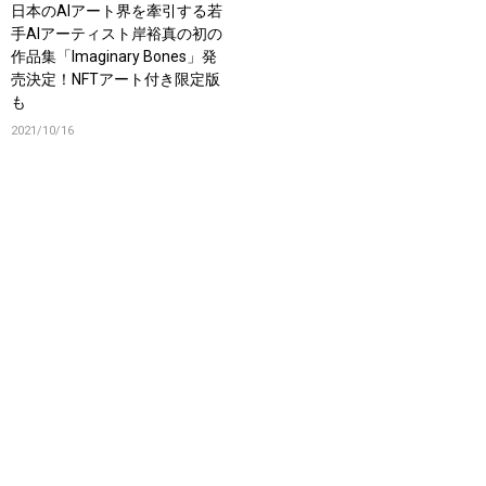
日本のAIアート界を牽引する若
手AIアーティスト岸裕真の初の
作品集「Imaginary Bones」発
売決定！NFTアート付き限定版
も
2021/10/16