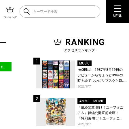
MENU
ランキング
RANKING
野一
アクセスランキング
MUSIC
送る
光GENJI、1987年8月19日の
デビューからちょうど39年の
時を経てついにサブスクとDL
配信が解禁！
2026/8/7
ANIME
MOVIE
『最終楽章 響け！ユーフォニ
アム』後編公開直前企画！
『特別編 響け！ユーフォニア
ム〜アンサンブルコンテス
2026/8/7