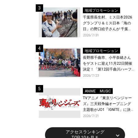
ト〜』と『最終楽章 響け！ユ
ーフォニアム』前編の一挙上
地域プロモーション
映が決定！
千葉県長生村、ミス日本2026
グランプリ＆ミス日本「海の
日」の野口絵子さんが 千葉県
唯一の村・長生村で地引網を
2026/7/31
体験！
地域プロモーション
長野県千曲市、小平奈緒さん
をゲストに迎え11月22日開催
決定！「第12回千曲川ハーフ
マラソン」エントリー受付開
2026/7/23
始！
ANIME
MUSIC
TVアニメ『東京リベンジャー
ズ』三天戦争編オープニング
主題歌がJO1「IGNITE」に決
定！メンバー全員から喜びと
2026/7/21
作品への想いあふれるコメン
トが到着！9月に東京・大阪で
アクセスランキング
先行上映会を開催！
TOP 10を見る