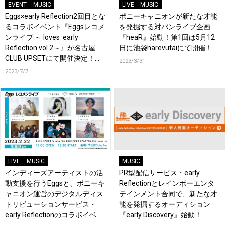
EVENT
MUSIC
LIVE
MUSIC
Eggs×early Reflection2回目とな
ポニーキャニオンが新たな才能
るコラボイベント『Eggsレコメ
を発掘する対バンライブ企画
ンライブ ～ loves early
『heaR』始動！第1回は5月12
Reflection vol.2～』が名古屋
日に池袋harevutaiにて開催！
CLUB UPSETにて開催決定！お
2023/3/31
となりにぎんが計画など5組の
2023/7/7
個性溢れる新世代アーティスト
が出演！
LIVE
MUSIC
MUSIC
インディーズアーティストの活
PR型配信サービス・early
動支援を行うEggsと、ポニーキ
Reflectionとレインボーエンタ
ャニオン運営のデジタルディス
テインメント合同で、新たな才
トリビューションサービス・
能を発掘するオーディション
early Reflectionのコラボイベン
『early Discovery』始動！