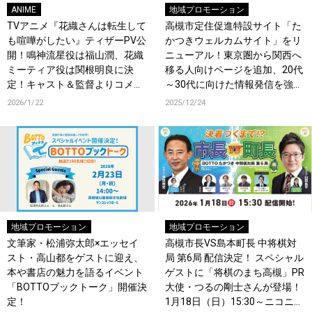
ANIME
地域プロモーション
TVアニメ『花織さんは転生して
高槻市定住促進特設サイト「た
も喧嘩がしたい』ティザーPV公
かつきウェルカムサイト」をリ
開！鳴神流星役は福山潤、花織
ニューアル！東京圏から関西へ
ミーティア役は関根明良に決
移る人向けページを追加、20代
定！キャスト＆監督よりコメン
～30代に向けた情報発信を強
ト到着！
化！
2026/1/22
2025/12/24
地域プロモーション
地域プロモーション
文筆家・松浦弥太郎×エッセイ
高槻市長VS島本町長 中将棋対
スト・高山都をゲストに迎え、
局 第6局 配信決定！ スペシャル
本や書店の魅力を語るイベント
ゲストに「将棋のまち高槻」PR
「BOTTOブックトーク」開催決
大使・つるの剛士さんが登場！
定！
1月18日（日）15:30～ニコニコ