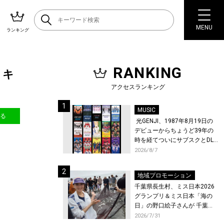
MENU
ランキング
RANKING
！キ
アクセスランキング
MUSIC
送る
光GENJI、1987年8月19日の
デビューからちょうど39年の
時を経てついにサブスクとDL
配信が解禁！
2026/8/7
地域プロモーション
千葉県長生村、ミス日本2026
グランプリ＆ミス日本「海の
日」の野口絵子さんが 千葉県
唯一の村・長生村で地引網を
2026/7/31