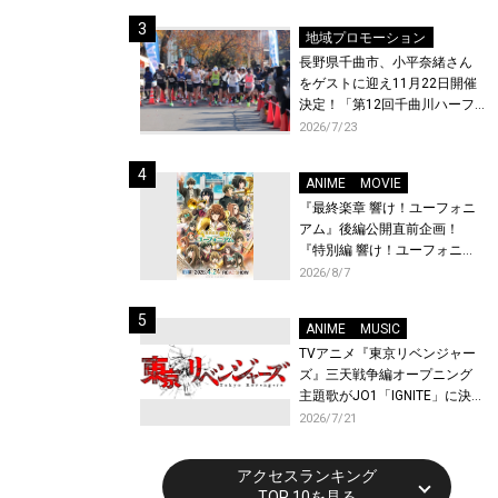
体験！
地域プロモーション
長野県千曲市、小平奈緒さん
をゲストに迎え11月22日開催
決定！「第12回千曲川ハーフ
マラソン」エントリー受付開
2026/7/23
始！
ANIME
MOVIE
『最終楽章 響け！ユーフォニ
アム』後編公開直前企画！
『特別編 響け！ユーフォニア
ム〜アンサンブルコンテス
2026/8/7
ト〜』と『最終楽章 響け！ユ
ーフォニアム』前編の一挙上
ANIME
MUSIC
映が決定！
TVアニメ『東京リベンジャー
ズ』三天戦争編オープニング
主題歌がJO1「IGNITE」に決
定！メンバー全員から喜びと
2026/7/21
作品への想いあふれるコメン
トが到着！9月に東京・大阪で
アクセスランキング
先行上映会を開催！
TOP 10を見る