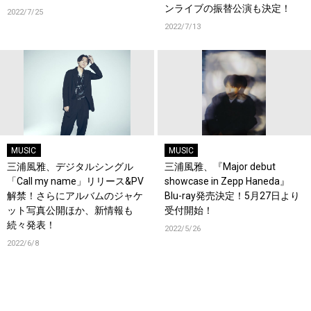
ンライブの振替公演も決定！
2022/7/25
2022/7/13
MUSIC
MUSIC
三浦風雅、デジタルシングル
三浦風雅、『Major debut
「Call my name」リリース&PV
showcase in Zepp Haneda』
解禁！さらにアルバムのジャケ
Blu-ray発売決定！5月27日より
ット写真公開ほか、新情報も
受付開始！
続々発表！
2022/5/26
2022/6/8