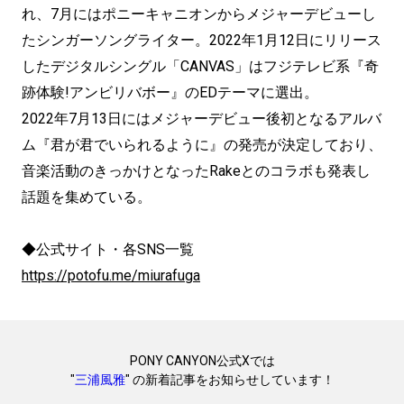
れ、7月にはポニーキャニオンからメジャーデビューし
たシンガーソングライター。2022年1月12日にリリース
したデジタルシングル「
CANVAS」はフジテレビ系『奇
跡体験!アンビリバボー』
のEDテーマに選出。
2022年7月13日にはメジャーデビュー後初となるアルバ
ム『
君が君でいられるように』の発売が決定しており、
音楽活動のきっかけとなったRakeとのコラボも発表し
話題を集
めている。
◆公式サイト・各SNS一覧
https://potofu.me/miurafuga
PONY CANYON公式Xでは
"
三浦風雅
" の新着記事をお知らせしています！