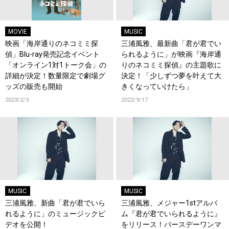
MOVIE
MUSIC
映画「海岸通りのネコミミ探
三浦風雅、最新曲「君が君でい
偵」Blu-ray発売記念イベント
られるように」が映画『海岸通
「オンライン1対1トーク会」の
りのネコミミ探偵』の主題歌に
詳細が決定！数量限定で劇場グ
決定！「少しずつ夢を叶えて大
ッズの販売も開始
きくなっていけたら」
2023/2/3
2022/9/17
MUSIC
MUSIC
三浦風雅、新曲「君が君でいら
三浦風雅、メジャー1stアルバ
れるように」のミュージックビ
ム『君が君でいられるように』
デオを公開！
をリリース！バースデーワンマ