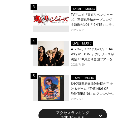
始！
ANIME
MUSIC
TVアニメ『東京リベンジャー
ズ』三天戦争編オープニング
主題歌がJO1「IGNITE」に決
定！メンバー全員から喜びと
2026/7/21
作品への想いあふれるコメン
トが到着！9月に東京・大阪で
LIVE
MUSIC
先行上映会を開催！
A.B.C-Z、10thアルバム『The
Way of L.O.V-E』のリリースが
決定！10月より全国ツアーを
開催！
2026/7/29
GAME
MUSIC
SNK/新世界楽曲雑技団が手掛
けるゲーム『THE KING OF
FIGHTERS ’96』のアレンジサ
ウンドトラックが配信開始！
2026/8/3
アクセスランキング
TOP 10を見る