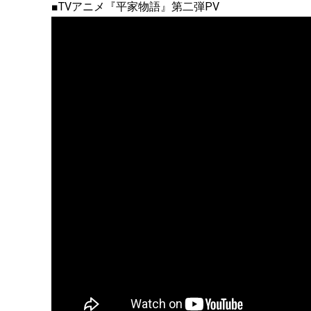
■TVアニメ『平家物語』第二弾PV