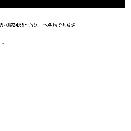
て毎週水曜24:55〜放送 他各局でも放送
す。