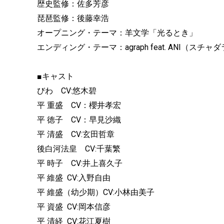
歴史監修：佐多芳彦
琵琶監修：後藤幸浩
オープニング・テーマ：羊文学「光るとき」
エンディング・テーマ：agraph feat. ANI（スチャダラパー
■キャスト
びわ CV:悠木碧
平 重盛 CV：櫻井孝宏
平 徳子 CV：早見沙織
平 清盛 CV:玄田哲章
後白河法皇 CV:千葉繁
平 時子 CV:井上喜久子
平 維盛 CV:入野自由
平 維盛（幼少期）CV:小林由美子
平 資盛 CV:岡本信彦
平 清経 CV:花江夏樹