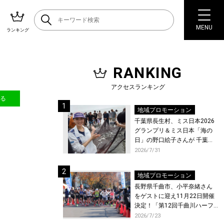
MENU
ランキング
RANKING
アクセスランキング
送る
地域プロモーション
千葉県長生村、ミス日本2026
グランプリ＆ミス日本「海の
日」の野口絵子さんが 千葉県
唯一の村・長生村で地引網を
2026/7/31
体験！
地域プロモーション
長野県千曲市、小平奈緒さん
をゲストに迎え11月22日開催
決定！「第12回千曲川ハーフ
マラソン」エントリー受付開
2026/7/23