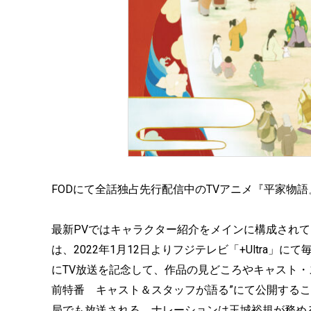
FODにて全話独占先行配信中のTVアニメ『平家物
最新PVではキャラクター紹介をメインに構成され
は、2022年1月12日よりフジテレビ「+Ultra」
にTV放送を記念して、作品の見どころやキャスト・
前特番 キャスト＆スタッフが語る”にて公開するこ
局でも放送される。ナレーションは玉城裕規が務め