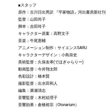
■スタッフ
原作：古川日出男訳 『平家物語』河出書房新社刊
監督：山田尚子
脚本：吉田玲子
キャラクター原案：高野文子
音楽：牛尾憲輔
アニメーション制作：サイエンスSARU
キャラクターデザイン：小島崇史
美術監督：久保友孝(でほぎゃらりー)
動画監督：今井翔太郎
色彩設計：橋本賢
撮影監督：出水田和人
編集：廣瀬清志
音響監督：木村絵理子
音響効果：倉橋裕宗（Otonarium）