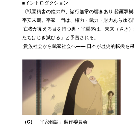
■イントロダクション
《祇園精舎の鐘の声、諸行無常の響きあり 娑羅双
平安末期。平家一門は、権力・武力・財力あらゆる
亡者が見える目を持つ男・平重盛は、未来（さき）
たちはじき滅びる」と予言される。
貴族社会から武家社会へ―― 日本が歴史的転換を果
（C）
「平家物語」製作委員会