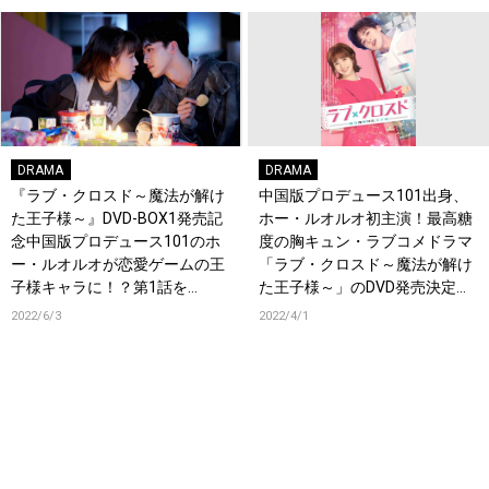
DRAMA
DRAMA
『ラブ・クロスド～魔法が解け
中国版プロデュース101出身、
た王子様～』DVD-BOX1発売記
ホー・ルオルオ初主演！最高糖
念中国版プロデュース101のホ
度の胸キュン・ラブコメドラマ
ー・ルオルオが恋愛ゲームの王
「ラブ・クロスド～魔法が解け
子様キャラに！？第1話を
た王子様～」のDVD発売決定＆
YouTubeにて期間限定無料公
予告映像が初公開！
2022/6/3
2022/4/1
開！