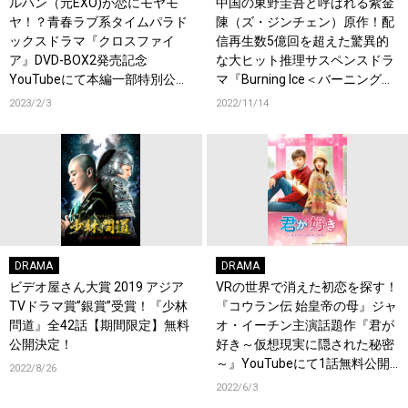
ルハン（元EXO)が恋にモヤモ
中国の東野圭吾と呼ばれる紫金
ヤ！？青春ラブ系タイムパラド
陳（ズ・ジンチェン）原作！配
ックスドラマ『クロスファイ
信再生数5億回を超えた驚異的
ア』DVD-BOX2発売記念
な大ヒット推理サスペンスドラ
YouTubeにて本編一部特別公開
マ『Burning Ice＜バーニング・
決定！
アイス＞―無証之罪―』全12話
2023/2/3
2022/11/14
【期間限定】YouTube無料公開
決定！
DRAMA
DRAMA
ビデオ屋さん大賞 2019 アジア
VRの世界で消えた初恋を探す！
TVドラマ賞”銀賞”受賞！『少林
『コウラン伝 始皇帝の母』ジャ
問道』全42話【期間限定】無料
オ・イーチン主演話題作『君が
公開決定！
好き～仮想現実に隠された秘密
～』YouTubeにて1話無料公開
2022/8/26
決定！
2022/6/3