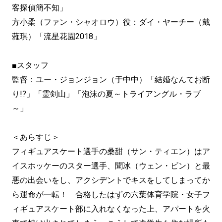
客探偵簡不知」
方小柔（ファン・シャオロウ）役：ダイ・ヤーチー（戴
蕥琪）「流星花園2018」
■スタッフ
監督：ユー・ジョンジョン（于中中）「結婚なんてお断
り!?」「霊剣山」「泡沫の夏～トライアングル・ラブ
～」
＜あらすじ＞
フィギュアスケート選手の桑甜（サン・ティエン）はア
イスホッケーのスター選手、聞冰（ウェン・ビン）と最
悪の出会いをし、アクシデントでキスをしてしまってか
ら運命が一転！ 合格したはずの六葉体育学院・女子フ
ィギュアスケート部に入れなくなった上、アパートを火