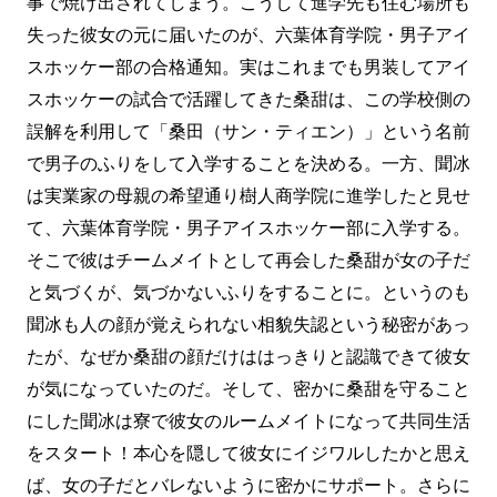
事で焼け出されてしまう。こうして進学先も住む場所も
失った彼女の元に届いたのが、六葉体育学院・男子アイ
スホッケー部の合格通知。実はこれまでも男装してアイ
スホッケーの試合で活躍してきた桑甜は、この学校側の
誤解を利用して「桑田（サン・ティエン）」という名前
で男子のふりをして入学することを決める。一方、聞冰
は実業家の母親の希望通り樹人商学院に進学したと見せ
て、六葉体育学院・男子アイスホッケー部に入学する。
そこで彼はチームメイトとして再会した桑甜が女の子だ
と気づくが、気づかないふりをすることに。というのも
聞冰も人の顔が覚えられない相貌失認という秘密があっ
たが、なぜか桑甜の顔だけははっきりと認識できて彼女
が気になっていたのだ。そして、密かに桑甜を守ること
にした聞冰は寮で彼女のルームメイトになって共同生活
をスタート！本心を隠して彼女にイジワルしたかと思え
ば、女の子だとバレないように密かにサポート。さらに