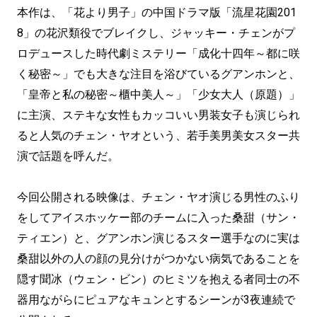
本作は、「花より男子」の中国ドラマ版「流星花園201
8」の花沢類役でブレイクし、ジャッキー・チェンがプ
ロデュースした時代劇ミステリー「成化十四年～都に咲
く秘密～」でも大きな注目を浴びているグアンホンと、
「皇帝と私の秘密～櫃中美人～」「少女大人（原題）」
に主演、ステキな女性もカッコいい男装女子も演じられ
ると人気のチェン・ヤオという、若手美男美女スター共
演で話題を呼んだ。
今回公開される映像は、チェン・ヤオ演じる男性のふり
をしてアイスホッケー部のチームに入った桑甜（サン・
ティエン）と、グアンホン演じるスター選手なのに実は
桑甜以外の人の顔の見分けがつかない病気であることを
隠す聞冰（ウェン・ビン）のヒミツを抱える者同士の不
器用ながらにピュアなキュンとするシーンが3夜連続で