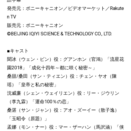
発売元：ポニーキャニオン／ビデオマーケット／Rakute
n TV
販売元：ポニーキャニオン
©BEIJING IQIYI SCIENCE & TECHNOLOGY CO., LTD.
■キャスト
聞冰（ウェン・ビン）役：グアンホン（官鴻）「流星花
園2018」「成化十四年～都に咲く秘密～」
桑甜/桑田（サン・ティエン）役：チェン・ヤオ（陳
瑶）「皇帝と私の秘密」
沈威廉（シェン・ウェイリエン）役：リー・ジウリン
（李九霖）「運命100％の恋」
桑湛（サン・ジャン）役：アオ・ズーイー（敖子逸）
「玉昭令（原題）」
孟娜（モン・ナー）役：マー・ザーハン（馬沢涵）「侠