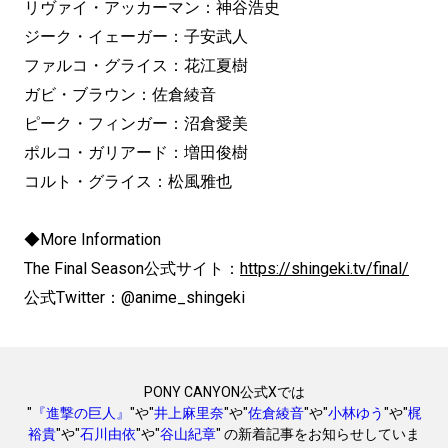
リヴァイ・アッカーマン：神谷浩史
ジーク・イェーガー：子安武人
ファルコ・グライス：花江夏樹
ガビ・ブラウン：佐倉綾音
ピーク・フィンガー：沼倉愛美
ポルコ・ガリアード：増田俊樹
コルト・グライス：松風雅也
◆More Information
The Final Season公式サイト：
https://shingeki.tv/final/
公式Twitter：@anime_shingeki
PONY CANYON公式Xでは
"
『進撃の巨人』
"や"
井上麻里奈
"や"
佐倉綾音
"や"
小林ゆう
"や"
梶
裕貴
"や"
石川由依
"や"
谷山紀章
" の新着記事をお知らせしていま