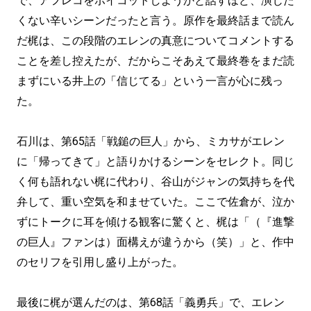
で、アフレコをボイコットしようかと話すほど、演じた
くない辛いシーンだったと言う。原作を最終話まで読ん
だ梶は、この段階のエレンの真意についてコメントする
ことを差し控えたが、だからこそあえて最終巻をまだ読
まずにいる井上の「信じてる」という一言が心に残っ
た。
石川は、第65話「戦鎚の巨人」から、ミカサがエレン
に「帰ってきて」と語りかけるシーンをセレクト。同じ
く何も語れない梶に代わり、谷山がジャンの気持ちを代
弁して、重い空気を和ませていた。ここで佐倉が、泣か
ずにトークに耳を傾ける観客に驚くと、梶は「（『進撃
の巨人』ファンは）面構えが違うから（笑）」と、作中
のセリフを引用し盛り上がった。
最後に梶が選んだのは、第68話「義勇兵」で、エレン