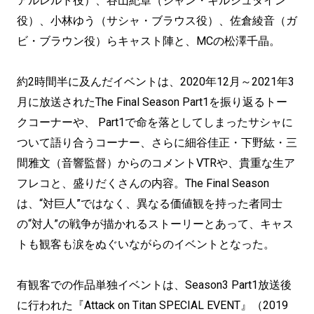
アルレルト役）、谷山紀章（ジャン・キルシュタイン
役）、小林ゆう（サシャ・ブラウス役）、佐倉綾音（ガ
ビ・ブラウン役）らキャスト陣と、MCの松澤千晶。
約2時間半に及んだイベントは、2020年12月～2021年3
月に放送されたThe Final Season Part1を振り返るトー
クコーナーや、 Part1で命を落としてしまったサシャに
ついて語り合うコーナー、さらに細谷佳正・下野紘・三
間雅文（音響監督）からのコメントVTRや、貴重な生ア
フレコと、盛りだくさんの内容。The Final Season
は、“対巨人”ではなく、異なる価値観を持った者同士
の“対人”の戦争が描かれるストーリーとあって、キャス
トも観客も涙をぬぐいながらのイベントとなった。
有観客での作品単独イベントは、Season3 Part1放送後
に行われた『Attack on Titan SPECIAL EVENT』（2019