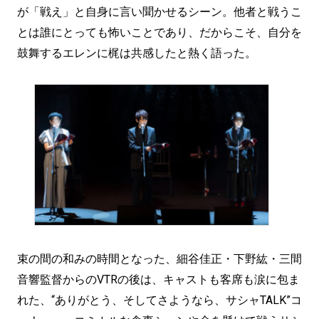
が「戦え」と自身に言い聞かせるシーン。他者と戦うこ
とは誰にとっても怖いことであり、だからこそ、自分を
鼓舞するエレンに梶は共感したと熱く語った。
束の間の和みの時間となった、細谷佳正・下野紘・三間
音響監督からのVTRの後は、キャストも客席も涙に包ま
れた、“ありがとう、そしてさようなら、サシャTALK”コ