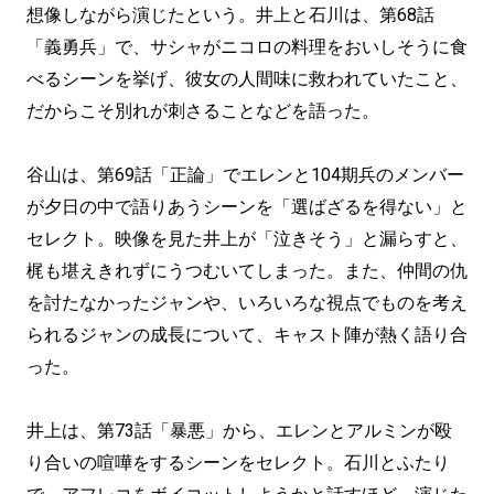
想像しながら演じたという。井上と石川は、第68話
「義勇兵」で、サシャがニコロの料理をおいしそうに食
べるシーンを挙げ、彼女の人間味に救われていたこと、
だからこそ別れが刺さることなどを語った。
谷山は、第69話「正論」でエレンと104期兵のメンバー
が夕日の中で語りあうシーンを「選ばざるを得ない」と
セレクト。映像を見た井上が「泣きそう」と漏らすと、
梶も堪えきれずにうつむいてしまった。また、仲間の仇
を討たなかったジャンや、いろいろな視点でものを考え
られるジャンの成長について、キャスト陣が熱く語り合
った。
井上は、第73話「暴悪」から、エレンとアルミンが殴
り合いの喧嘩をするシーンをセレクト。石川とふたり