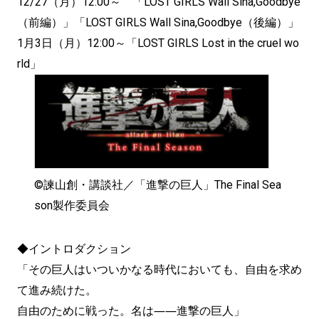
12/27（月）12:00～ 「LOST GIRLS Wall Sina,Goodbye
（前編）」「LOST GIRLS Wall Sina,Goodbye（後編）」
1月3日（月）12:00～「LOST GIRLS Lost in the cruel wo
rld」
©諫山創・講談社／「進撃の巨人」The Final Sea
son製作委員会
◆イントロダクション
「その巨人はいついかなる時代においても、自由を求め
て進み続けた。
自由のために戦った。名は――進撃の巨人」