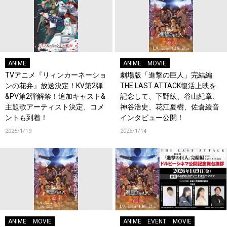
ANIME
ANIME
MOVIE
TVアニメ『リィンカーネーショ
劇場版「進撃の巨人」完結編
ンの花弁』放送決定！KV第2弾
THE LAST ATTACK復活上映を
&PV第2弾解禁！追加キャスト&
記念して、下野紘、谷山紀章、
主題歌アーティスト決定、コメ
神谷浩史、花江夏樹、佐倉綾音
ントも到着！
インタビュー公開！
2026/1/19
2026/1/14
ANIME
MOVIE
ANIME
EVENT
MOVIE