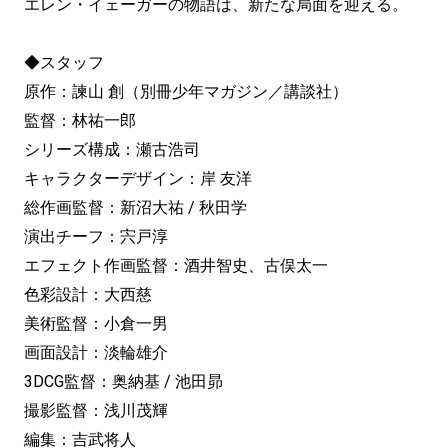
エレン・イェーガーの物語は、新たな局面を迎える。
◆スタッフ
原作：諫山 創（別冊少年マガジン／講談社）
監督：林祐一郎
シリーズ構成：瀬古浩司
キャラクターデザイン：岸 友洋
総作画監督：新沼大祐 / 秋田学
演出チーフ：宍戸淳
エフェクト作画監督：酒井智史、古俣太一
色彩設計：大西慈
美術監督：小倉一男
画面設計：淡輪雄介
3DCG監督：奥納基 / 池田昴
撮影監督：浅川茂輝
編集：吉武将人