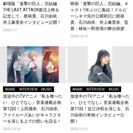
劇場版「進撃の巨人」完結編
映画「進撃の巨人」完結編、キ
THE LAST ATTACK復活上映を
ャスト1年ぶりに集結！ドルビ
記念して、梶裕貴、石川由依、
ーシネマ先行公開初日に梶裕
井上麻里奈インタビュー公開！
貴、石川由依、井上麻里奈、監
督・林祐一郎登壇の舞台挨拶決
2026/1/7
定！
2025/12/19
ANIME
INTERVIEW
MUSIC
ANIME
INTERVIEW
MUSIC
放送中のTVアニメ『私を喰べた
放送中のTVアニメ『私を喰べた
い、ひとでなし』音楽連載企画
い、ひとでなし』音楽連載企画
第12回！上田麗奈、石川由依、
第11回！近江汐莉を演じる、石
ファイルーズあいがキャラクタ
川由依の単独インタビュー公
ーを演じる上での想いを語る！
開！
2025/12/19
2025/12/12