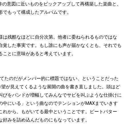
本作の意図に近いものをピックアップして再構築した楽曲と、
形でもって構成したアルバムです。
様は残酷なほどに自分次第。他者に委ねられるものではな
自覚した事実です。もし誰にも声が届かなくとも、それでも
ることに意味があると考えています。
に書いてたのだがメンバー的に標題ではない、ということだった
希望が見えてくるような展開の曲を書き直しました。頭はど
叫びをバンドが増幅してみんなでサビを叫ぶような仕掛けに
の中にいる」という曲なのでテンションがMAXまでいきす
これから、もがいてる最中ということです。ビートパター
な好みを詰め込んだものにもなっています。