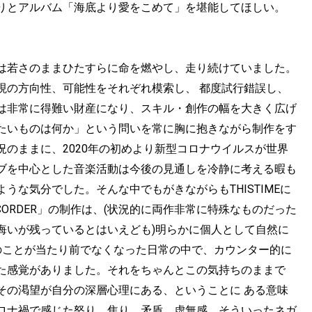
りとアルバム「海底より愛をこめて」を堪能してほしい。
は若さのままひたすらに命を燃やし、走り続けていました。
現の方向性、可能性をそれぞれ模索し、 都度試行錯誤し、
は非常に得難い財産になり、スキル・創作の幅を大きく広げ
たいものは何か」という問いを常に胸に抱きながら制作をす
のままに、2020年の初めより新型コロナウイルスが世界
ブを中心とした音楽活動は今後の見通しを冷静に考える暇も
な気分でした。そんな中でもがきながらもTHISTIMEに
ISCORDER」の制作は、(状況的に両作非常に特殊なものだった
悔いが残っているとはいえども)明らかに個人として自然に
のことが当たり前でなくなった日常の中で、カウンター的に
た感覚がありました。それをちゃんとこの気持ちのままで
その渇望が自分の深層心理にある、ということに ある意味
ロナ禍で感じた怒り、焦り、矛盾、虚無感。そういったネガ