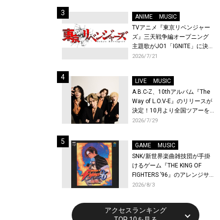
始！
ANIME
MUSIC
TVアニメ『東京リベンジャー
ズ』三天戦争編オープニング
主題歌がJO1「IGNITE」に決
定！メンバー全員から喜びと
2026/7/21
作品への想いあふれるコメン
トが到着！9月に東京・大阪で
LIVE
MUSIC
先行上映会を開催！
A.B.C-Z、10thアルバム『The
Way of L.O.V-E』のリリースが
決定！10月より全国ツアーを
開催！
2026/7/29
GAME
MUSIC
SNK/新世界楽曲雑技団が手掛
けるゲーム『THE KING OF
FIGHTERS ’96』のアレンジサ
ウンドトラックが配信開始！
2026/8/3
アクセスランキング
TOP 10を見る