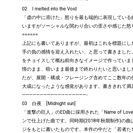
——————————————————-
02 I melted into the Void
「虚の中に溶けた」怒りを最も端的に表現している
いますがソーシャルな関わり合いの歪さや感じた怒
======
上記にも書いてありますが、最初はこれを標題にし
手の負の感情を迎え入れたい、と思って書きました
をチョイスして概ね前向きなイメージで作っていま
情のまま、暗いまま最後まで終わりたいと思いまし
たが、展開・構成・フレージング含めてここ数年の
大成になったような感覚があります。書ききれて満
——————————————————-
03 白夜 [Midnight sun]
「進撃の巨人」のED曲に採用された「Name of 
ンで仕上げた曲です。同時期(2018年秋期制作)
ジをもとに書いたものです。本作の中だと「若者た