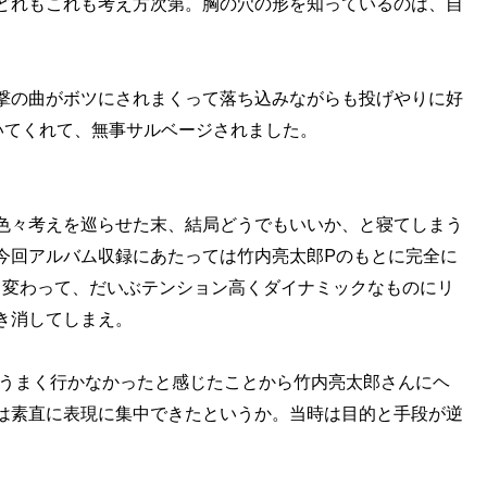
どれもこれも考え方次第。胸の穴の形を知っているのは、自
撃の曲がボツにされまくって落ち込みながらも投げやりに好
いてくれて、無事サルベージされました。
色々考えを巡らせた末、結局どうでもいいか、と寝てしまう
今回アルバム収録にあたっては竹内亮太郎Pのもとに完全に
ジも変わって、だいぶテンション高くダイナミックなものにリ
き消してしまえ。
もうまく行かなかったと感じたことから竹内亮太郎さんにヘ
は素直に表現に集中できたというか。当時は目的と手段が逆