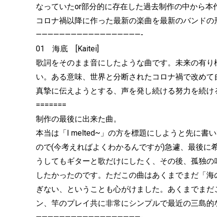
なっていたor部分的に存在した過去制作の中から
コロナ禍以降に作った最新の楽曲を最新のバンドの
——————————————————-
01 海底 [Kaitei]
歌詞をそのまま音にしたような曲です。未来の有り
い。ある意味、世界と分断されたコロナ禍で改めて
真摯に伝えようとする、声を発し続ける努力を続け
=======
制作の最後に出来た曲。
本当は「I melted~」の方を標題にしようと先
ので(今考えればよくわかるんですが)急遽、最後に
うしてもギターと歌だけにしたく、その後、孤独の
したかったのです。ただこの曲はあくまでまだ「海
ぎない、ということも心がけました。あくまでまだ
ン、竿のプレイ共に非常にシンプルで最近の三島的