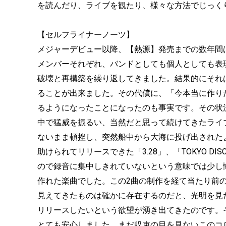
を読んだり、ライブを観たり、様々な方法でじっく
【セルフライナーノーツ】
メジャーデビュー以降、【熱源】発売までの数年間
メンバーそれぞれ、バンドとしても個人としても表
破壊と再構築を繰り返してきました。結果的にそれ
ることが出来ました。その代償に、「今本当に作り
るようになったことになったのも事実です。その状況
中で猛威を振るい、当然だと思って続けてきたライ
ないまま頓挫し、突然船中から大海に投げ出されたよう
助けられてリリースできた「3.28」、「TOKYO D
ので録音に集中しきれていないという意味では少し
作れた楽曲でした。この2曲の制作を経て当たり前
見えてきたものは確かに存在するのだと、光明を見
リリースしたいという欲望が湧き出てきたのです。
とても安心しました。まだ収束の目を見ないこのコ