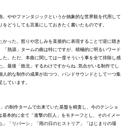
曲。ややファンタジックというか抽象的な世界観を代用して
りをどうしても言葉にしておきたく書いたものです。
たかった。怒りや悲しみを直接的に表現することで逆に聴き
。「熱源」タームの曲は特にですが、積極的に明るいワード
した。ただ、本曲に関しては一度そういう事を全て排除し感
た。最後「敗北」するわけですからね…気合がいる制作でし
個人的な制作の成果が出つつ、バンドサウンドとして一つ集
足しています。
Love」の制作タームで出来ていた基盤を精査し、今のテンショ
の曲は基本的に全て「進撃の巨人」をモチーフとし、そのイメー
ち」「リバーシ」「雨の日のヒストリア」「はじまりの場