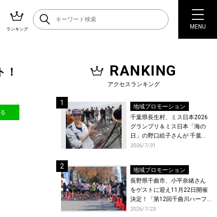
MENU
ランキング
RANKING
ト！
アクセスランキング
地域プロモーション
送る
千葉県長生村、ミス日本2026
グランプリ＆ミス日本「海の
日」の野口絵子さんが 千葉県
唯一の村・長生村で地引網を
2026/7/31
体験！
地域プロモーション
長野県千曲市、小平奈緒さん
をゲストに迎え11月22日開催
決定！「第12回千曲川ハーフ
マラソン」エントリー受付開
2026/7/23