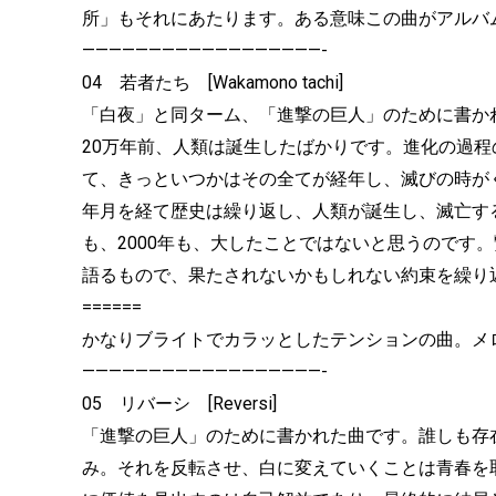
所」もそれにあたります。ある意味この曲がアルバ
——————————————————-
04 若者たち [Wakamono tachi]
「白夜」と同ターム、「進撃の巨人」のために書か
20万年前、人類は誕生したばかりです。進化の過
て、きっといつかはその全てが経年し、滅びの時が
年月を経て歴史は繰り返し、人類が誕生し、滅亡する
も、2000年も、大したことではないと思うのです
語るもので、果たされないかもしれない約束を繰り
======
かなりブライトでカラッとしたテンションの曲。メ
——————————————————-
05 リバーシ [Reversi]
「進撃の巨人」のために書かれた曲です。誰しも存
み。それを反転させ、白に変えていくことは青春を