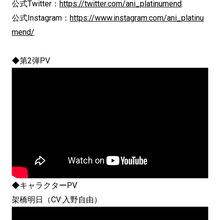
公式Twitter：
https://twitter.com/ani_platinumend
公式Instagram：
https://www.instagram.com/ani_platinu
mend/
◆第2弾PV
◆キャラクターPV
架橋明日（CV:入野自由）