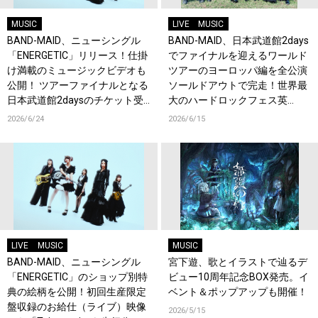
MUSIC
LIVE
MUSIC
BAND-MAID、ニューシングル
BAND-MAID、日本武道館2days
「ENERGETIC」リリース！仕掛
でファイナルを迎えるワールド
け満載のミュージックビデオも
ツアーのヨーロッパ編を全公演
公開！ ツアーファイナルとなる
ソールドアウトで完走！世界最
日本武道館2daysのチケット受
大のハードロックフェス英
付もスタート！
『Download Festival』でも熱
2026/6/24
2026/6/15
狂！
LIVE
MUSIC
MUSIC
BAND-MAID、ニューシングル
宮下遊、歌とイラストで辿るデ
「ENERGETIC」のショップ別特
ビュー10周年記念BOX発売。イ
典の絵柄を公開！初回生産限定
ベント＆ポップアップも開催！
盤収録のお給仕（ライブ）映像
2026/5/15