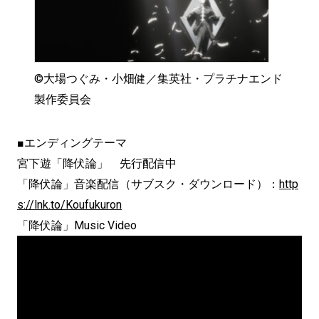
©︎大場つぐみ・小畑健／集英社・プラチナエンド
製作委員会
■エンディングテーマ
宮下遊「降伏論」 先行配信中
「降伏論」音楽配信（サブスク・ダウンロード）：
http
s://lnk.to/Koufukuron
「降伏論」Music Video