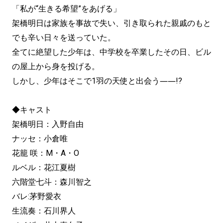
「私が“生きる希望”をあげる」
架橋明日は家族を事故で失い、引き取られた親戚のもと
でも辛い日々を送っていた。
全てに絶望した少年は、中学校を卒業したその日、ビル
の屋上から身を投げる。
しかし、少年はそこで1羽の天使と出会う――!?
◆キャスト
架橋明日：入野自由
ナッセ：小倉唯
花籠 咲：M・A・O
ルベル：花江夏樹
六階堂七斗：森川智之
バレ:茅野愛衣
生流奏：石川界人