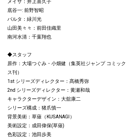
メイザ：井上喜久子
底谷一: 前野智昭
バルタ：緑川光
山田美々々：前田佳織里
南河水清：千葉翔也
◆スタッフ
原作：大場つぐみ・小畑健（集英社ジャンプ コミック
ス刊）
1st シリーズディレクター：髙橋秀弥
2nd シリーズディレクター：黄瀬和哉
キャラクターデザイン：大舘康二
シリーズ構成：猪爪慎一
背景美術：草薙（KUSANAGI）
美術設定：成田偉保(草薙)
色彩設定：池田歩美