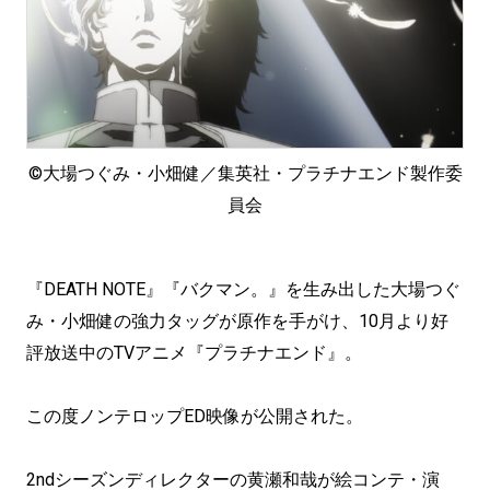
©︎大場つぐみ・小畑健／集英社・プラチナエンド製作委
員会
『DEATH NOTE』『バクマン。』を生み出した大場つぐ
み・小畑健の強力タッグが原作を手がけ、10月より好
評放送中のTVアニメ『プラチナエンド』。
この度ノンテロップED映像が公開された。
2ndシーズンディレクターの黄瀬和哉が絵コンテ・演