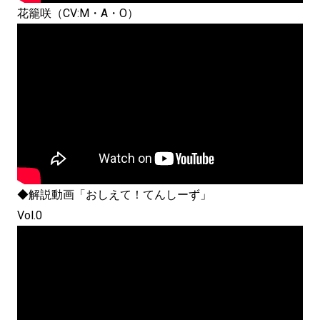
花籠咲（CV:M・A・O）
◆解説動画「おしえて！てんしーず」
Vol.0