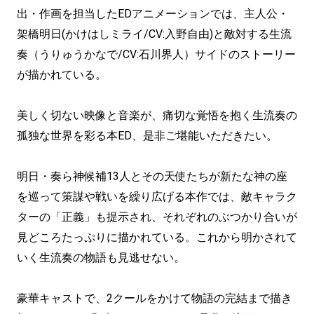
出・作画を担当したEDアニメーションでは、主人公・
架橋明日(かけはしミライ/CV:入野自由)と敵対する生流
奏（うりゅうかなで/CV:石川界人）サイドのストーリー
が描かれている。
美しく切ない映像と音楽が、痛切な覚悟を抱く生流奏の
孤独な世界を彩る本ED、是非ご堪能いただきたい。
明日・奏ら神候補13人とその天使たちが新たな神の座
を巡って策謀や戦いを繰り広げる本作では、敵キャラク
ターの「正義」も提示され、それぞれのぶつかり合いが
見どころたっぷりに描かれている。これから明かされて
いく生流奏の物語も見逃せない。
豪華キャストで、2クールをかけて物語の完結まで描き