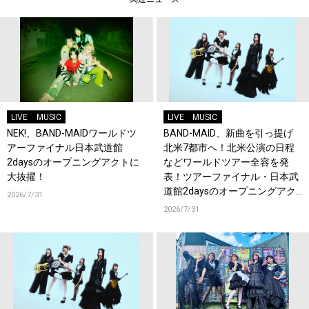
LIVE
MUSIC
LIVE
MUSIC
NEK!、BAND-MAIDワールドツ
BAND-MAID、新曲を引っ提げ
アーファイナル日本武道館
北米7都市へ！北米公演の日程
2daysのオープニングアクトに
などワールドツアー全容を発
大抜擢！
表！ツアーファイナル・日本武
道館2daysのオープニングアク
2026/7/31
トにNEK!が決定！
2026/7/31