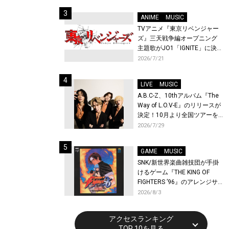
始！
ANIME
MUSIC
TVアニメ『東京リベンジャー
ズ』三天戦争編オープニング
主題歌がJO1「IGNITE」に決
定！メンバー全員から喜びと
2026/7/21
作品への想いあふれるコメン
トが到着！9月に東京・大阪で
LIVE
MUSIC
先行上映会を開催！
A.B.C-Z、10thアルバム『The
Way of L.O.V-E』のリリースが
決定！10月より全国ツアーを
開催！
2026/7/29
GAME
MUSIC
SNK/新世界楽曲雑技団が手掛
けるゲーム『THE KING OF
FIGHTERS ’96』のアレンジサ
ウンドトラックが配信開始！
2026/8/3
アクセスランキング
TOP 10を見る