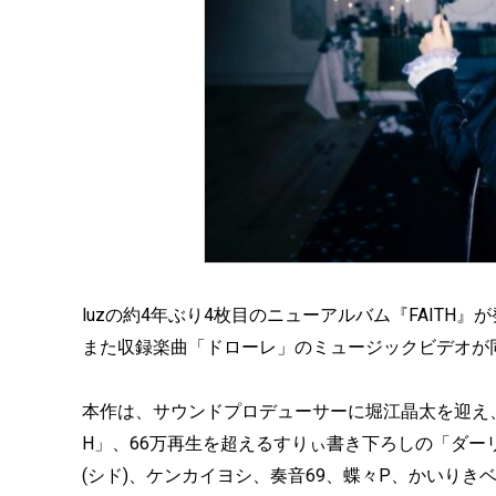
luzの約4年ぶり4枚目のニューアルバム『FAITH』
また収録楽曲「ドローレ」のミュージックビデオが
本作は、サウンドプロデューサーに堀江晶太を迎え、すで
H」、66万再生を超えるすりぃ書き下ろしの「ダーリン・ブ
(シド)、ケンカイヨシ、奏音69、蝶々P、かいり