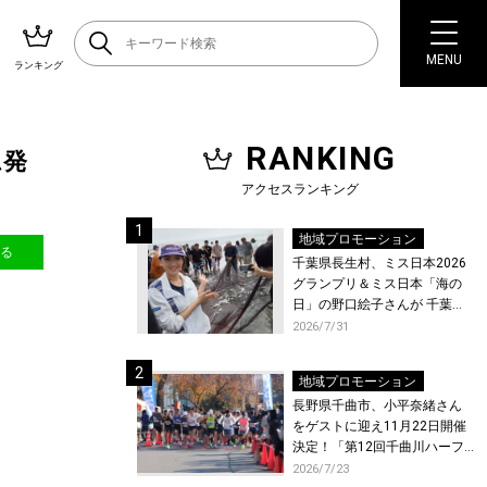
MENU
ランキング
RANKING
ム発
アクセスランキング
地域プロモーション
送る
千葉県長生村、ミス日本2026
グランプリ＆ミス日本「海の
日」の野口絵子さんが 千葉県
唯一の村・長生村で地引網を
2026/7/31
体験！
地域プロモーション
長野県千曲市、小平奈緒さん
をゲストに迎え11月22日開催
決定！「第12回千曲川ハーフ
マラソン」エントリー受付開
2026/7/23