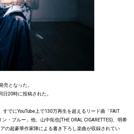
が発売となった。
同日20時に投稿された。
にYouTube上で130万再生を超えるリード曲「FAIT
ルー」他、山中拓也(THE ORAL CIGARETTES)、明希
きベアの超豪華作家陣による書き下ろし楽曲が収録されてい