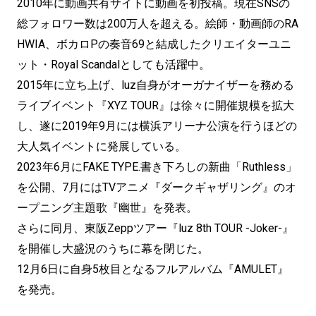
2010年に動画共有サイトに動画を初投稿。現在SNSの
総フォロワー数は200万人を超える。絵師・動画師のRA
HWIA、ボカロPの奏音69と結成したクリエイターユニ
ット・Royal Scandalとしても活躍中。
2015年に立ち上げ、luz自身がオーガナイザーを務める
ライブイベント『XYZ TOUR』は徐々に開催規模を拡大
し、遂に2019年9月には横浜アリーナ公演を行うほどの
大人気イベントに発展している。
2023年6月にFAKE TYPE.書き下ろしの新曲「Ruthless」
を公開、7月にはTVアニメ『ダークギャザリング』のオ
ープニング主題歌『幽世』を発表。
さらに同月、東阪Zeppツアー『luz 8th TOUR -Joker-』
を開催し大盛況のうちに幕を閉じた。
12月6日に自身5枚目となるフルアルバム『AMULET』
を発売。