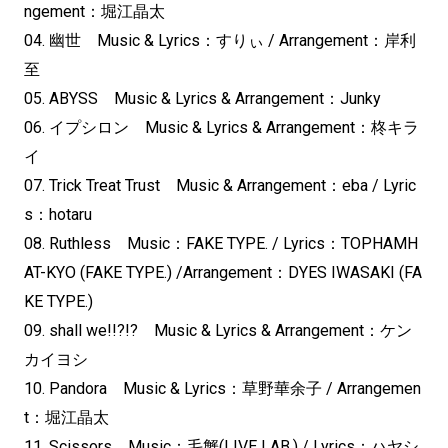
ngement：堀江晶太
04. 幽世 Music & Lyrics：すりぃ / Arrangement：岸利
至
05. ABYSS Music & Lyrics & Arrangement：Junky
06. イプシロン Music & Lyrics & Arrangement：柊キラ
イ
07. Trick Treat Trust Music & Arrangement：eba / Lyric
s：hotaru
08. Ruthless Music：FAKE TYPE. / Lyrics：TOPHAMH
AT-KYO (FAKE TYPE.) /Arrangement：DYES IWASAKI (FA
KE TYPE.)
09. shall we!!?!? Music & Lyrics & Arrangement：ケン
カイヨシ
10. Pandora Music & Lyrics：草野華余子 / Arrangemen
t：堀江晶太
11. Scissors Music：毛蟹(LIVE LAB.) / Lyrics：ハヤシ