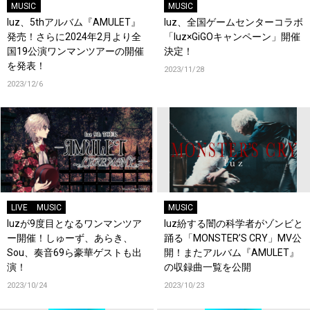
MUSIC
MUSIC
luz、5thアルバム『AMULET』
luz、全国ゲームセンターコラボ
発売！さらに2024年2月より全
「luz×GiGOキャンペーン」開催
国19公演ワンマンツアーの開催
決定！
を発表！
2023/11/28
2023/12/6
LIVE
MUSIC
MUSIC
luzが9度目となるワンマンツア
luz紛する闇の科学者がゾンビと
ー開催！しゅーず、あらき、
踊る「MONSTER’S CRY」MV公
Sou、奏音69ら豪華ゲストも出
開！またアルバム『AMULET』
演！
の収録曲一覧を公開
2023/10/24
2023/10/23