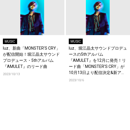
MUSIC
MUSIC
luz、新曲「MONSTER’S CRY」
luz、堀江晶太サウンドプロデュ
が配信開始！堀江晶太サウンド
ースの5thアルバム
プロデュース・5thアルバム
『AMULET』を12月に発売！リ
『AMULET』のリード曲
ード曲「MONSTER’S CRY」が
10月13日より配信決定&新アー
2023/10/13
写も公開！
2023/10/6