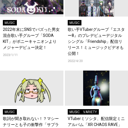
MUSIC
MUSIC
2022年末にSNSでバズった男女
歌い手VTuberグループ『エスタ
混合歌い手グループ「SODA
ー8』のプレデビューデジタル
KIT」がポニーキャニオンより
シングル「Friendship」配信リ
メジャーデビュー決定！
リース！ミュージックビデオも
公開！
2023/1/11
2022/4/20
MUSIC
MUSIC
VARIETY
歌詞が聞き取れない！？マシー
VTuberミソシタ、配信限定ミニ
ナリーとも子の衝撃作「サプラ
アルバム「XR CHAOS RAVE」