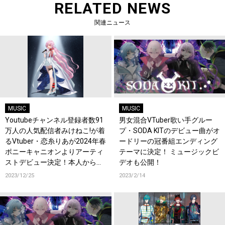
RELATED NEWS
関連ニュース
MUSIC
MUSIC
Youtubeチャンネル登録者数91
男女混合VTuber歌い手グルー
万人の人気配信者みけねこ!が着
プ・SODA KITのデビュー曲がオ
るVtuber・恋糸りあが2024年春
ードリーの冠番組エンディング
ポニーキャニオンよりアーティ
テーマに決定！ ミュージックビ
ストデビュー決定！本人からの
デオも公開！
コメントも到着！
2023/12/25
2023/2/14