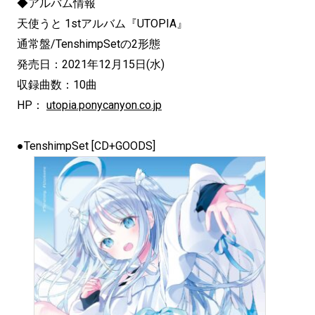
◆アルバム情報
天使うと 1stアルバム『UTOPIA』
通常盤/TenshimpSetの2形態
発売日：2021年12月15日(水)
収録曲数：10曲
HP：
utopia.ponycanyon.co.jp
●TenshimpSet [CD+GOODS]