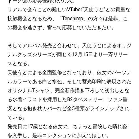
トーク会の応募登録券が封入。
リアルで会うことの難しいVTuber“天使うと”との貴重な
接触機会となるため、「Tenshimp」の方々は是非、こ
の機会を逃さず、奮って応募していただきたい。
そしてアルバム発売と合わせて、天使うとによるオリジ
ナルグッズシリーズが同じく12月15日より一斉リリー
スとなる。
天使うとによる全面監修となっており、彼女のパーソナ
ルカラーである白と水色、そして蓄光印刷で表現された
オリジナルTシャツ、完全新作描き下ろしで初出しとな
る水着イラストを採用したB2タペストリー、ファン垂
涎となる抱き枕カバーなど全5種類がラインナップされ
ている。
発売日に17歳となる彼女の、ちょっと冒険した晴れ姿
を入手し、是非コレクションに加えてほしい。