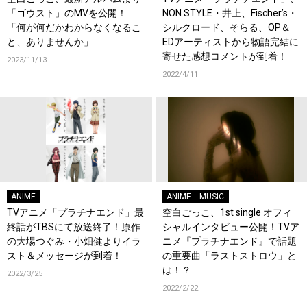
「ゴウスト」のMVを公開！
NON STYLE・井上、Fischer’s・
「何が何だかわからなくなるこ
シルクロード、そらる、OP＆
と、ありませんか」
EDアーティストから物語完結に
寄せた感想コメントが到着！
2023/11/13
2022/4/11
ANIME
ANIME
MUSIC
TVアニメ「プラチナエンド」最
空白ごっこ、1st single オフィ
終話がTBSにて放送終了！原作
シャルインタビュー公開！TVア
の大場つぐみ・小畑健よりイラ
ニメ『プラチナエンド』で話題
スト＆メッセージが到着！
の重要曲「ラストストロウ」と
は！？
2022/3/25
2022/2/22