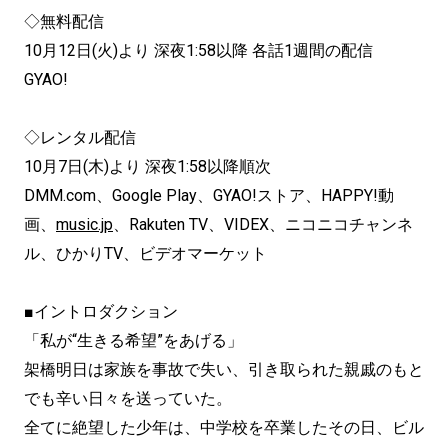
◇無料配信
10月12日(火)より 深夜1:58以降 各話1週間の配信
GYAO!
◇レンタル配信
10月7日(木)より 深夜1:58以降順次
DMM.com、Google Play、GYAO!ストア、HAPPY!動
画、
music.jp
、Rakuten TV、VIDEX、ニコニコチャンネ
ル、ひかりTV、ビデオマーケット
■イントロダクション
「私が“生きる希望”をあげる」
架橋明日は家族を事故で失い、引き取られた親戚のもと
でも辛い日々を送っていた。
全てに絶望した少年は、中学校を卒業したその日、ビル