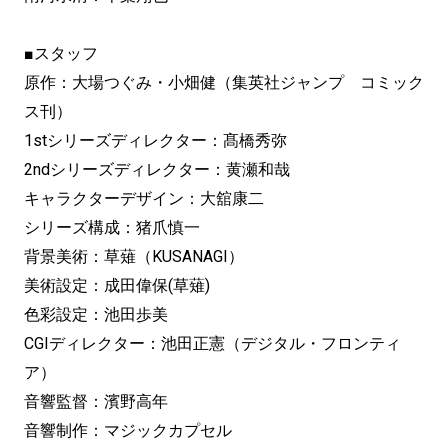
■スタッフ
原作：大場つぐみ・小畑健（集英社ジャンプ コミック
ス刊）
1stシリーズディレクター：髙橋秀弥
2ndシリーズディレクター：黄瀬和哉
キャラクターデザイン：大舘康二
シリーズ構成：猪爪慎一
背景美術：草薙（KUSANAGI）
美術設定：成田偉保(草薙)
色彩設定：池田歩美
CGIディレクター：池田正憲（デジタル・フロンティ
ア）
音響監督：濱野高年
音響制作：マジックカプセル