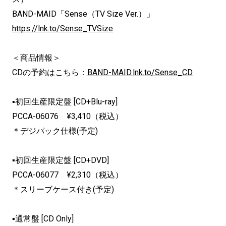
BAND-MAID
「
Sense
（
TV Size Ver.
）」
https://lnk.to/Sense_TVSize
＜商品情報＞
CD
の予約はこちら：
BAND-MAID.lnk.to/
Sense_CD
▪初回生産限定盤
[CD+Blu-ray]
PCCA-06076 ¥3,410
（税込）
＊デジパック仕様
(
予定
)
▪初回生産限定盤
[CD+DVD]
PCCA-06077 ¥2,310
（税込）
＊スリーブケース付き
(
予定
)
▪通常盤
[CD Only]