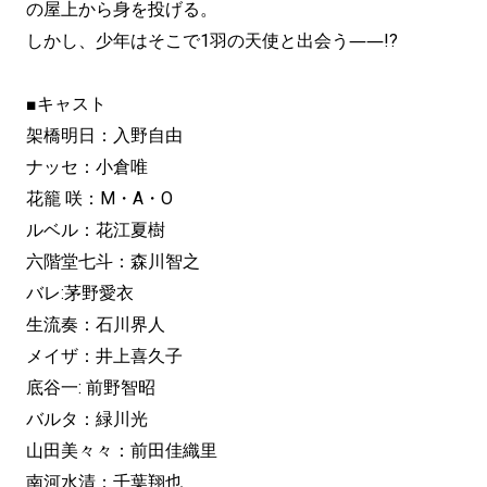
の屋上から身を投げる。
しかし、少年はそこで1羽の天使と出会う――!?
■キャスト
架橋明日：入野自由
ナッセ：小倉唯
花籠 咲：M・A・O
ルベル：花江夏樹
六階堂七斗：森川智之
バレ:茅野愛衣
生流奏：石川界人
メイザ：井上喜久子
底谷一: 前野智昭
バルタ：緑川光
山田美々々：前田佳織里
南河水清：千葉翔也