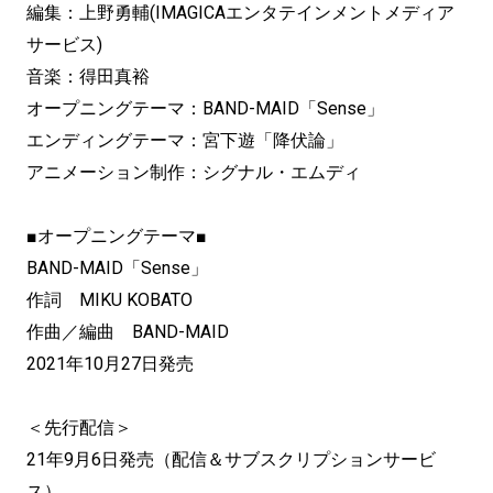
編集：上野勇輔(IMAGICAエンタテインメントメディア
サービス)
音楽：得田真裕
オープニングテーマ：BAND-MAID「Sense」
エンディングテーマ：宮下遊「降伏論」
アニメーション制作：シグナル・エムディ
■
オープニングテーマ
■
BAND-MAID
「
Sense
」
作詞
MIKU KOBATO
作曲／編曲
BAND-MAID
2021
年
10
月
27
日発売
＜先行配信＞
21
年
9
月
6
日発売（配信＆サブスクリプションサービ
ス）