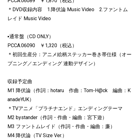
PCCA.06089
￥
1,870
（税込）
＊
DVD
収録内容
1.
降伏論
Music Video
2.
ファントム
レイド
Music Video
▪通常盤（
CD ONLY
）
PCCA.06090
￥
1,320
（税込）
＊初回生産分：アニメ絵柄ステッカー巻き帯仕様（オー
プニング／
エンディング 連動デザイン）
収録予定曲
M1
降伏論（作詞：
hotaru
作曲：
Tom-H@ck
編曲：
K
anadeYUK
）
＊
TV
アニメ「プラチナエンド」エンディングテーマ
M2 bystander
（作詞・作曲・編曲：宮下遊）
M3
ファントムレイド（作詞・作曲・編曲：廉）
M4
降伏論（
TV Size Ver.
）