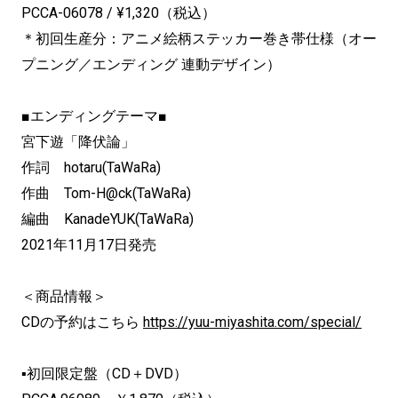
PCCA-06078 / ¥1,320
（税込）
＊初回生産分：アニメ絵柄ステッカー巻き帯仕様（オー
プニング／
エンディング 連動デザイン）
■エンディングテーマ
■
宮下遊「降伏論」
作詞
hotaru(TaWaRa)
作曲
Tom-H@ck(TaWaRa)
編曲
KanadeYUK(TaWaRa)
2021
年
11
月
17
日発売
＜商品情報＞
CD
の予約はこちら
https://yuu-
miyashita.com/special/
▪初回限定盤（
CD
＋
DVD
）