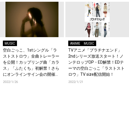
MUSIC
ANIME
MUSIC
空白ごっこ、1stシングル「ラ
TVアニメ「プラチナエンド」
ストストロウ」全曲トレーラー
2ndシリーズ放送スタート！ノ
を公開！カップリング曲「カラ
ンテロップOP・ED解禁！EDテ
ス」「ふたくち」初解禁！さら
ーマの空白ごっこ「ラストスト
にオンラインサイン会の開催も
ロウ」TV size配信開始！
発表！
2022/1/26
2022/1/21