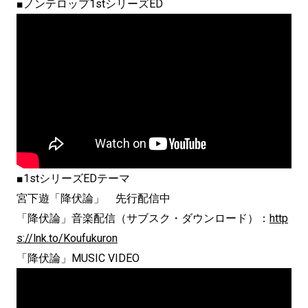
■ノンテロップ1stシリーズED
■1stシリーズEDテーマ
宮下遊「降伏論」 先行配信中
「降伏論」音楽配信（サブスク・ダウンロード）：
http
s://lnk.to/Koufukuron
「降伏論」MUSIC VIDEO