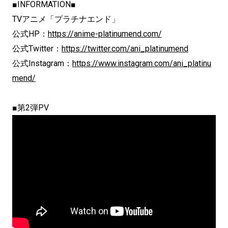
■INFORMATION■
TVアニメ「プラチナエンド」
公式HP：
https://anime-platinumend.com/
公式Twitter：
https://twitter.com/ani_platinumend
公式Instagram：
https://www.instagram.com/ani_platinu
mend/
■第2弾PV