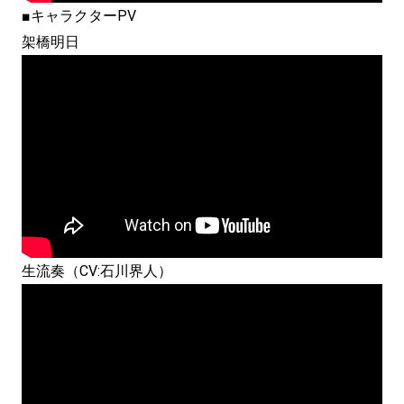
■キャラクターPV
架橋明日
生流奏（CV:石川界人）