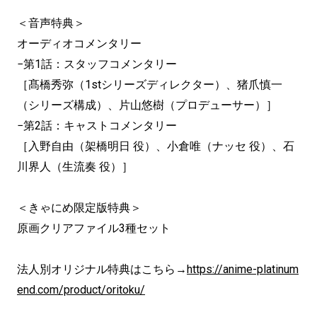
＜音声特典＞
オーディオコメンタリー
−第1話：スタッフコメンタリー
［髙橋秀弥（1stシリーズディレクター）、猪爪慎一
（シリーズ構成）、片山悠樹（プロデューサー）］
−第2話：キャストコメンタリー
［入野自由（架橋明日 役）、小倉唯（ナッセ 役）、石
川界人（生流奏 役）］
＜きゃにめ限定版特典＞
原画クリアファイル3種セット
法人別オリジナル特典はこちら→
https://anime-platinum
end.com/product/oritoku/