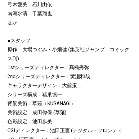
弓木愛美：石川由依
南河水清：千葉翔也
ほか
■スタッフ
原作：大場つぐみ・小畑健 (集英社ジャンプ コミック
ス刊)
1stシリーズディレクター：髙橋秀弥
2ndシリーズディレクター：黄瀬和哉
キャラクターデザイン：大舘康二
シリーズ構成：猪爪慎一
背景美術：草薙（KUSANAGI）
美術設定：成田偉保 (草薙)
色彩設定：池田歩美
CGIディレクター：池田正憲 (デジタル・フロンティ