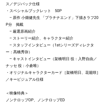
ス／デジパック仕様
・スペシャルブックレット 50P
– 原作 小畑健先生 「プラチナエンド」下描きラフ20
P分 掲載
– 厳選原画紹介
– ストーリー紹介、キャラクター紹介
– スタッフインタビュー（
1st
シリーズディレクタ
ー：
髙橋秀弥）
– キャストインタビュー（架橋明日 役：入野自由／
ナッセ 役：小倉唯）
・オリジナルキャラクターカード［架橋明日、花籠咲］
／キービジュアル仕様
＜映像特典＞
ノンテロップOP、ノンテロップED