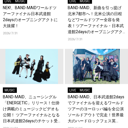
LIVE
MUSIC
LIVE
MUSIC
NEK!、BAND-MAIDワールドツ
BAND-MAID、新曲を引っ提げ
アーファイナル日本武道館
北米7都市へ！北米公演の日程
2daysのオープニングアクトに
などワールドツアー全容を発
大抜擢！
表！ツアーファイナル・日本武
道館2daysのオープニングアク
2026/7/31
トにNEK!が決定！
2026/7/31
MUSIC
LIVE
MUSIC
BAND-MAID、ニューシングル
BAND-MAID、日本武道館2days
「ENERGETIC」リリース！仕掛
でファイナルを迎えるワールド
け満載のミュージックビデオも
ツアーのヨーロッパ編を全公演
公開！ ツアーファイナルとなる
ソールドアウトで完走！世界最
日本武道館2daysのチケット受
大のハードロックフェス英
付もスタート！
『Download Festival』でも熱