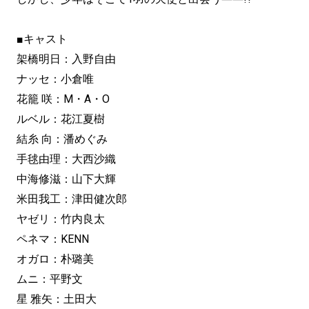
■キャスト
架橋明日：入野自由
ナッセ：小倉唯
花籠 咲：M・A・O
ルベル：花江夏樹
結糸 向：潘めぐみ
手毬由理：大西沙織
中海修滋：山下大輝
米田我工：津田健次郎
ヤゼリ：竹内良太
ペネマ：KENN
オガロ：朴璐美
ムニ：平野文
星 雅矢：土田大