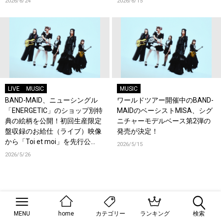
2026/6/24
2026/6/15
狂！
LIVE
MUSIC
MUSIC
BAND-MAID、ニューシングル
ワールドツアー開催中のBAND-
「ENERGETIC」のショップ別特
MAIDのベーシストMISA、シグ
典の絵柄を公開！初回生産限定
ニチャーモデルベース第2弾の
盤収録のお給仕（ライブ）映像
発売が決定！
から「Toi et moi」を先行公
2026/5/15
開！
2026/5/26
MENU
home
ランキング
検索
カテゴリー