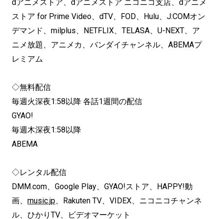
dアニメストア、dアニメストア ニコニコ支店、dアニメ
ストア for Prime Video、dTV、FOD、Hulu、J:COMオン
デマンド、milplus、NETFLIX、TELASA、U-NEXT、ア
ニメ放題、アニメカ、バンダイチャンネル、ABEMAプ
レミアム
◇無料配信
毎週火深夜1:58以降 各話1週間の配信
GYAO!
毎週木深夜1:58以降
ABEMA
◇レンタル配信
DMM.com、Google Play、GYAO!ストア、HAPPY!動
画、
music.jp
、Rakuten TV、VIDEX、ニコニコチャンネ
ル、ひかりTV、ビデオマーケット