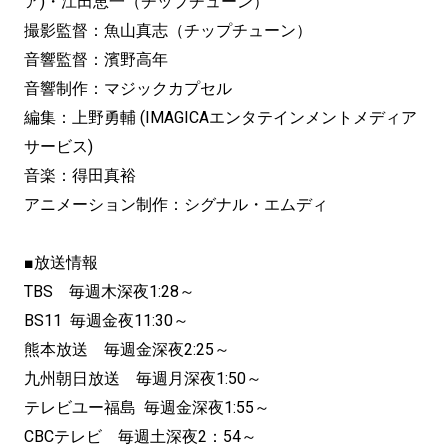
ア)・江田恵一（チップチューン）
撮影監督：魚山真志（チップチューン）
音響監督：濱野高年
音響制作：マジックカプセル
編集：上野勇輔 (IMAGICAエンタテインメントメディア
サービス)
音楽：得田真裕
アニメーション制作：シグナル・エムディ
■放送情報
TBS 毎週木深夜1:28～
BS11 毎週金夜11:30～
熊本放送 毎週金深夜2:25～
九州朝日放送 毎週月深夜1:50～
テレビユー福島 毎週金深夜1:55～
CBCテレビ 毎週土深夜2：54～