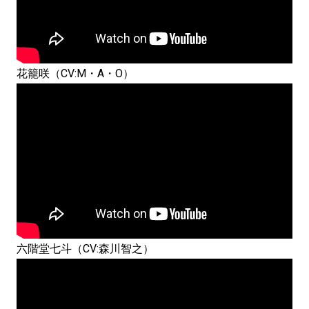
花籠咲（CV:M・A・O）
六階堂七斗（CV:森川智之）