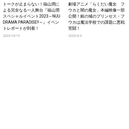
トークが止まらない！福山潤に
劇場アニメ「らくだい魔女 フ
よる完全なる一人舞台『福山潤
ウカと闇の魔女」本編映像一部
スペシャルイベント2023～NUU
公開！銀の城のプリンセス・フ
DRAMA PARADISE!!～』イベン
ウカは魔法学校での課題に悪戦
トレポートが到着！
苦闘！
2023/10/19
2023/4/3