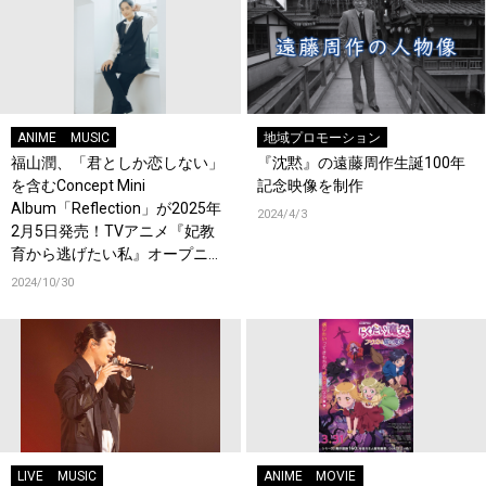
ANIME
MUSIC
地域プロモーション
福山潤、「君としか恋しない」
『沈黙』の遠藤周作生誕100年
を含むConcept Mini
記念映像を制作
Album「Reflection」が2025年
2024/4/3
2月5日発売！TVアニメ『妃教
育から逃げたい私』オープニン
グテーマに決定！
2024/10/30
LIVE
MUSIC
ANIME
MOVIE