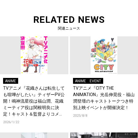
RELATED NEWS
関連ニュース
ANIME
ANIME
EVENT
TVアニメ『花織さんは転生して
TVアニメ『CITY THE
も喧嘩がしたい』ティザーPV公
ANIMATION』光岳伸晃役・福山
開！鳴神流星役は福山潤、花織
潤登壇のキャストトークつき特
ミーティア役は関根明良に決
別上映イベントが開催決定！
定！キャスト＆監督よりコメン
2025/8/8
ト到着！
2026/1/22