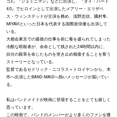
ゴ3』『ジェミニマン』などに出演し、『ダイ・ハード
4.0』でヒロインとして出演したメアリー・エリザベ
ス・ウィンステッドが主演を務め、浅野忠信、國村隼、
MIYAVIといった日本を代表する国際派俳優も出演して
いる。
大都会東京での最後の仕事を前に毒を盛られてしまった
冷酷な暗殺者が、余命として残された24時間以内に、
自分の殺害を命じたものを突き止め報復することを誓う
ストーリーとなっている。
監督であるセドリック・ニコラス＝トロイヤンから、本
作へ出演したBAND-MAIDへ熱いメッセージが届いてい
る。
私はバンドメイドが映画に登場することをとても嬉しく
思っています。
この映画で、バンドのメンバーがより多くのファンを獲