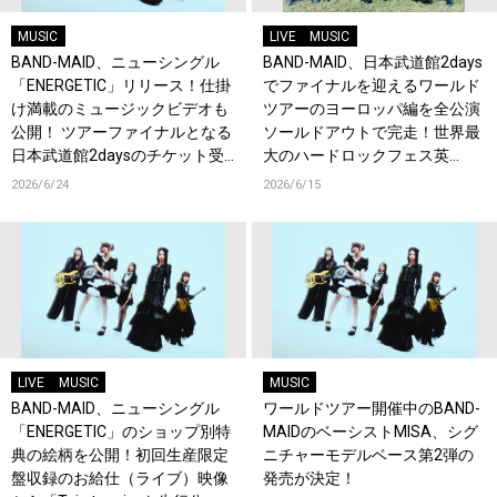
MUSIC
LIVE
MUSIC
BAND-MAID、ニューシングル
BAND-MAID、日本武道館2days
「ENERGETIC」リリース！仕掛
でファイナルを迎えるワールド
け満載のミュージックビデオも
ツアーのヨーロッパ編を全公演
公開！ ツアーファイナルとなる
ソールドアウトで完走！世界最
日本武道館2daysのチケット受
大のハードロックフェス英
付もスタート！
『Download Festival』でも熱
2026/6/24
2026/6/15
狂！
LIVE
MUSIC
MUSIC
BAND-MAID、ニューシングル
ワールドツアー開催中のBAND-
「ENERGETIC」のショップ別特
MAIDのベーシストMISA、シグ
典の絵柄を公開！初回生産限定
ニチャーモデルベース第2弾の
盤収録のお給仕（ライブ）映像
発売が決定！