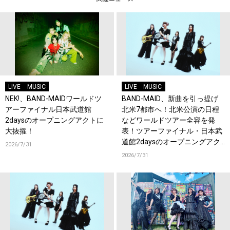
LIVE
MUSIC
LIVE
MUSIC
NEK!、BAND-MAIDワールドツ
BAND-MAID、新曲を引っ提げ
アーファイナル日本武道館
北米7都市へ！北米公演の日程
2daysのオープニングアクトに
などワールドツアー全容を発
大抜擢！
表！ツアーファイナル・日本武
道館2daysのオープニングアク
2026/7/31
トにNEK!が決定！
2026/7/31