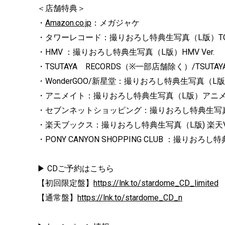
＜店舗特典＞
・
Amazon.co.jp
：メガジャケ
・タワーレコード：撮りおろし特典生写真（L版）TOWE
・HMV ：撮りおろし特典生写真（L版）HMV Ver.
・TSUTAYA RECORDS（※一部店舗除く）/TSUT
・WonderGOO/新星堂：撮りおろし特典生写真（L版）Wo
・アニメイト：撮りおろし特典生写真（L版）アニメイ
・セブンネットショッピング：撮りおろし特典生写真（
・楽天ブックス：撮りおろし特典生写真（L版) 楽天Ve
・PONY CANYON SHOPPING CLUB ：撮りおろし
▶ CDご予約はこちら
【初回限定盤】
https://lnk.to/stardome_CD_limited
【通常盤】
https://lnk.to/stardome_CD_n