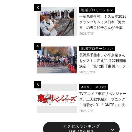
ト〜』と『最終楽章 響け！ユ
ーフォニアム』前編の一挙上
地域プロモーション
映が決定！
千葉県長生村、ミス日本2026
グランプリ＆ミス日本「海の
日」の野口絵子さんが 千葉県
唯一の村・長生村で地引網を
2026/7/31
体験！
地域プロモーション
長野県千曲市、小平奈緒さん
をゲストに迎え11月22日開催
決定！「第12回千曲川ハーフ
マラソン」エントリー受付開
2026/7/23
始！
ANIME
MUSIC
TVアニメ『東京リベンジャー
ズ』三天戦争編オープニング
主題歌がJO1「IGNITE」に決
定！メンバー全員から喜びと
2026/7/21
作品への想いあふれるコメン
トが到着！9月に東京・大阪で
アクセスランキング
先行上映会を開催！
TOP 10を見る