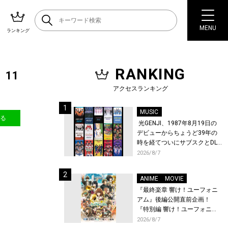
MENU
ランキング
RANKING
11
アクセスランキング
MUSIC
送る
光GENJI、1987年8月19日の
デビューからちょうど39年の
時を経てついにサブスクとDL
配信が解禁！
2026/8/7
ANIME
MOVIE
『最終楽章 響け！ユーフォニ
アム』後編公開直前企画！
『特別編 響け！ユーフォニア
ム〜アンサンブルコンテス
2026/8/7