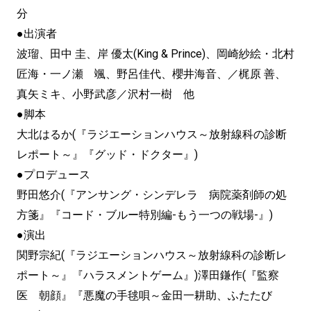
分
●出演者
波瑠、田中 圭、岸 優太(King & Prince)、岡崎紗絵・北村
匠海・一ノ瀬 颯、野呂佳代、櫻井海音、／梶原 善、
真矢ミキ、小野武彦／沢村一樹 他
●脚本
大北はるか(『ラジエーションハウス～放射線科の診断
レポート～』『グッド・ドクター』)
●プロデュース
野田悠介(『アンサング・シンデレラ 病院薬剤師の処
方箋』『コード・ブルー特別編-もう一つの戦場-』)
●演出
関野宗紀(『ラジエーションハウス～放射線科の診断レ
ポート～』『ハラスメントゲーム』)澤田鎌作(『監察
医 朝顔』『悪魔の手毬唄～金田一耕助、ふたたび