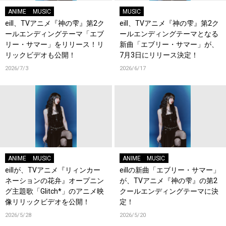
ANIME
MUSIC
MUSIC
eill、TVアニメ『神の雫』第2ク
eill、TVアニメ『神の雫』第2ク
ールエンディングテーマ「エブ
ールエンディングテーマとなる
リー・サマー」をリリース！リ
新曲「エブリー・サマー」が、
リックビデオも公開！
7月3日にリリース決定！
2026/7/3
2026/6/17
ANIME
MUSIC
ANIME
MUSIC
eillが、TVアニメ『リィンカー
eillの新曲「エブリー・サマー」
ネーションの花弁』オープニン
が、TVアニメ『神の雫』の第2
グ主題歌「Glitch*」のアニメ映
クールエンディングテーマに決
像リリックビデオを公開！
定！
2026/5/28
2026/5/20