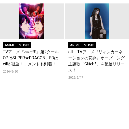
ANIME
MUSIC
ANIME
MUSIC
TVアニメ『神の雫』第2クール
eill、TVアニメ『リィンカーネ
OPはSUPER★DRAGON、EDは
ーションの花弁』オープニング
eillが担当！コメントも到着！
主題歌「Glitch*」を配信リリー
ス！
2026/5/20
2026/3/17