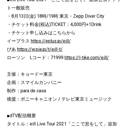
ト一般販売
・8月13日(金) 18時/19時 東京・Zepp Diver City
・チケット料金(税込)TICKET：4,000円+1Drink
・チケット申し込みはこちらから
イープラス
https://eplus.jp/eill/
ぴあ
https://w.pia.jp/t/eill-t/
ローソン Lコード：71999
https://l-tike.com/eill/
主催：キョードー東京
企画：スマイルカンパニー
制作：para de casa
後援：ポニーキャニオン / テレビ東京ミュージック
■dTV配信概要
タイトル：eill Live Tour 2021「ここで息をして」追加