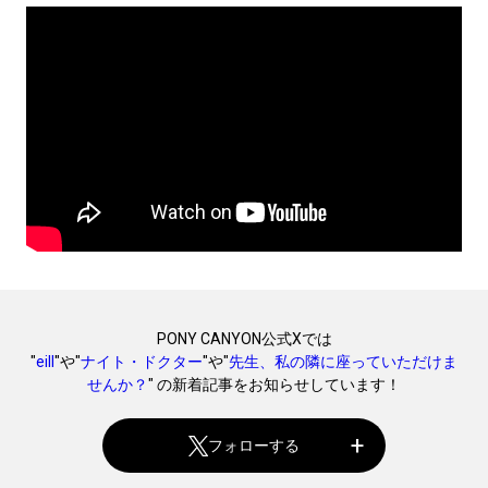
PONY CANYON公式Xでは
"
eill
"や"
ナイト・ドクター
"や"
先生、私の隣に座っていただけま
せんか？
" の新着記事をお知らせしています！
フォローする