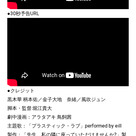
●30秒予告URL
●クレジット
黒木華 柄本佑／金子大地 奈緒／風吹ジュン
脚本・監督:堀江貴大
劇中漫画：アラタアキ 鳥飼茜
主題歌：「プラスティック・ラブ」performed by eill
製作：「先生、私の隣に座っていただけませんか?」製