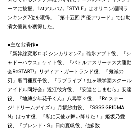
ーマに抜擢。1stアルバム「STYLE」はオリコン週間ラ
ンキング7位を獲得。「第十五回 声優アワード」では助
演女優賞を獲得した。
■主な出演作■
『新幹線変形ロボ シンカリオンZ』碓氷アブト役、『シ
ャドーハウス』ケイト役、『バトルアスリーテス大運動
会ReSTART!』リディア・ガートランド役、『鬼滅の
刃』竈門禰豆子役、『ラブライブ！虹ヶ咲学園スクール
アイドル同好会』近江彼方役、『安達としまむら』安達
役、『地縛少年花子くん』八尋寧々役、『Re:ステー
ジ! ドリームデイズ♪』月坂紗由役、『SSSS.GRIDMA
N』はっす役、『私に天使が舞い降りた！』姫坂乃愛
役、『ブレンド・S』日向夏帆役、他多数