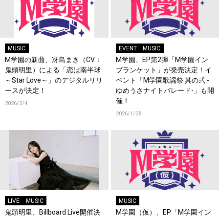
MUSIC
EVENT
MUSIC
M学園の新曲、冴島まき（CV：
M学園、EP第2弾「M学園イン
鬼頭明里）による「恋は南半球
ブランケット」が発売決定！イ
～Star Love～」のデジタルリリ
ベント「M学園歌謡祭 其の弐 -
ースが決定！
ゆめうさナイトパレード-」も開
催！
2026/2/4
2026/1/28
LIVE
MUSIC
MUSIC
鬼頭明里、Billboard Live開催決
M学園（仮）、EP「M学園イン