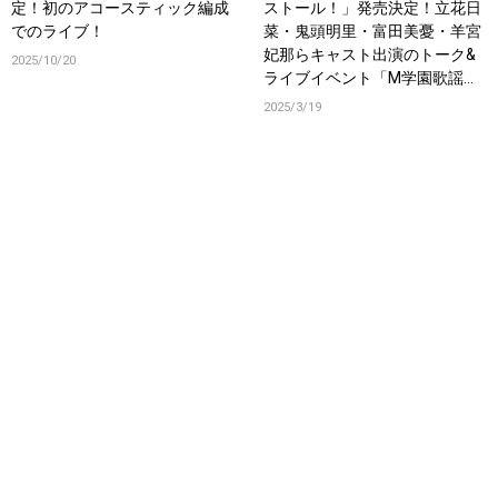
定！初のアコースティック編成
ストール！」発売決定！立花日
でのライブ！
菜・鬼頭明里・富田美憂・羊宮
妃那らキャスト出演のトーク&
2025/10/20
ライブイベント「M学園歌謡
祭」も開催決定！
2025/3/19