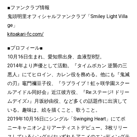
■ファンクラブ情報
鬼頭明里オフィシャルファンクラブ「Smiley Light Villa
ge」
kitoakari-fc.com/
■プロフィール■
10月16日生まれ、愛知県出身、血液型B型。
2014年より声優として活動。『タイムボカン 逆襲の三
悪人』にてヒロイン、カレン役を務める。他にも『鬼滅
の刃』竈門禰豆子役、『ラブライブ！虹ヶ咲学園スクー
ルアイドル同好会』近江彼方役、『Re:ステージ! ドリー
ムデイズ♪』月坂紗由役、など多くの話題作に出演して
いる。趣味は、絵を描くこと、歌うこと。
2019年10月16日にシングル「Swinging Heart」にてポ
ニーキャニオンよりアーティストデビュー。3枚リリー
スしているシングルはいずれもアニメのエンディングテ