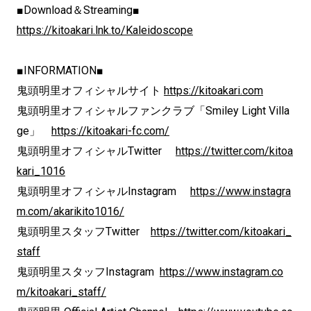
■Download＆Streaming■
https://kitoakari.lnk.to/Kaleidoscope
■INFORMATION■
鬼頭明里オフィシャルサイト
https://kitoakari.com
鬼頭明里オフィシャルファンクラブ「Smiley Light Villa
ge」
https://kitoakari-fc.com/
鬼頭明里オフィシャルTwitter
https://twitter.com/kitoa
kari_1016
鬼頭明里オフィシャルInstagram
https://www.instagra
m.com/akarikito1016/
鬼頭明里スタッフTwitter
https://twitter.com/kitoakari_
staff
鬼頭明里スタッフInstagram
https://www.instagram.co
m/kitoakari_staff/