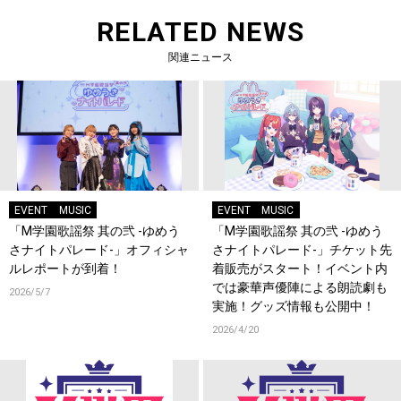
RELATED NEWS
関連ニュース
EVENT
MUSIC
EVENT
MUSIC
「M学園歌謡祭 其の弐 -ゆめう
「M学園歌謡祭 其の弐 -ゆめう
さナイトパレード-」オフィシャ
さナイトパレード-」チケット先
ルレポートが到着！
着販売がスタート！イベント内
では豪華声優陣による朗読劇も
2026/5/7
実施！グッズ情報も公開中！
2026/4/20