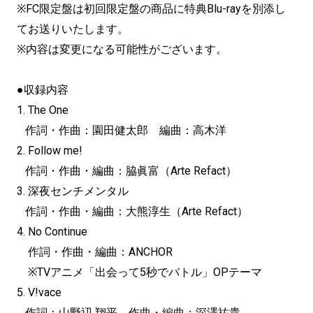
※FC限定盤は初回限定盤の商品に特典Blu-rayを別添し
てお送りいたします。
※内容は変更になる可能性がございます。
●収録内容
1. The One
作詞・作曲：園田健太郎 編曲：高木洋
2. Follow me!
作詞・作曲・編曲：脇眞富（Arte Refact）
3.
深夜センチメンタル
作詞・作曲・編曲：大熊淳生（Arte Refact）
4. No Continue
作詞・作曲・編曲：ANCHOR
※TVアニメ「出会って5秒でバトル」OPテーマ
5. V!vace
作詞：山野辺 翔平 作曲・編曲：深澤祐貴