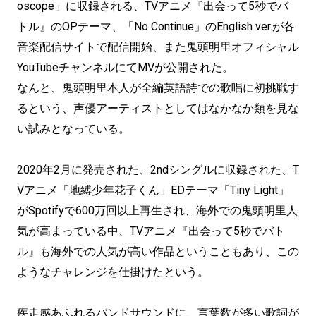
oscope」に収録される、TVアニメ『出会って5秒でバ
トル』のOPテーマ、「No Continue」のEnglish ver.が各
音楽配信サイトで配信開始、また鬼頭明里オフィシャル
YouTubeチャンネルにてMVが公開された。
なんと、鬼頭明里本人が全編英語詩での歌唱に初挑戦す
るという、声優アーティストとしてはなかなか類を見な
い試みとなっている。
2020年2月に発売された、2ndシングルに収録された、T
Vアニメ「地縛少年花子くん」EDテーマ「Tiny Light」
がSpotifyで600万回以上再生され、海外での鬼頭明里人
気が高まっている中、TVアニメ『出会って5秒でバト
ル』も海外での人気が高い作品ということもあり、この
ようなチャレンジを仕掛けたという。
疾走感あふれるバンドサウンドに、言葉数が多い歌詞が