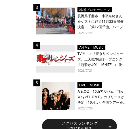
体験！
地域プロモーション
長野県千曲市、小平奈緒さん
をゲストに迎え11月22日開催
決定！「第12回千曲川ハーフ
マラソン」エントリー受付開
2026/7/23
始！
ANIME
MUSIC
TVアニメ『東京リベンジャー
ズ』三天戦争編オープニング
主題歌がJO1「IGNITE」に決
定！メンバー全員から喜びと
2026/7/21
作品への想いあふれるコメン
トが到着！9月に東京・大阪で
LIVE
MUSIC
先行上映会を開催！
A.B.C-Z、10thアルバム『The
Way of L.O.V-E』のリリースが
決定！10月より全国ツアーを
開催！
2026/7/29
アクセスランキング
TOP 10を見る