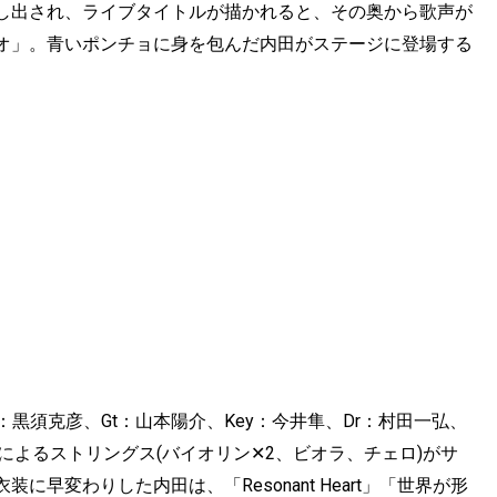
し出され、ライブタイトルが描かれると、その奥から歌声が
オ」。青いポンチョに身を包んだ内田がステージに登場する
ster：黒須克彦、Gt：山本陽介、Key：今井隼、Dr：村田一弘、
TETによるストリングス(バイオリン✕2、ビオラ、チェロ)がサ
早変わりした内田は、「Resonant Heart」「世界が形