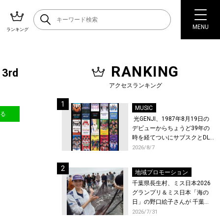
MENU
ランキング
RANKING
rd
アクセスランキング
MUSIC
送る
光GENJI、1987年8月19日の
デビューからちょうど39年の
時を経てついにサブスクとDL
配信が解禁！
2026/8/7
地域プロモーション
千葉県長生村、ミス日本2026
グランプリ＆ミス日本「海の
日」の野口絵子さんが 千葉県
唯一の村・長生村で地引網を
2026/7/31