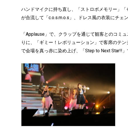
ハンドマイクに持ち直し、「ストロボメモリー」「セツナ
が合流して「c.o.s.m.o.s」、ドレス風の衣装
「Applause」で、クラップを通じて観客とのコ
りに、「ギミー！レボリューション」で客席のテン
で会場を真っ赤に染め上げ、「Step to Next Sta