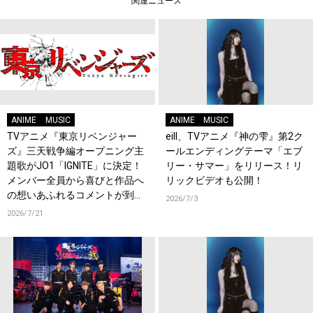
関連ニュース
ANIME
MUSIC
ANIME
MUSIC
TVアニメ『東京リベンジャー
eill、TVアニメ『神の雫』第2ク
ズ』三天戦争編オープニング主
ールエンディングテーマ「エブ
題歌がJO1「IGNITE」に決定！
リー・サマー」をリリース！リ
メンバー全員から喜びと作品へ
リックビデオも公開！
の想いあふれるコメントが到
2026/7/3
着！9月に東京・大阪で先行上
2026/7/21
映会を開催！