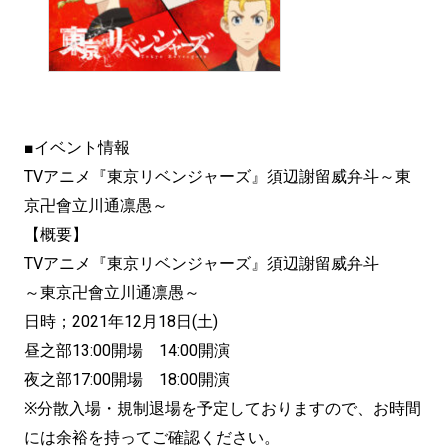
■イベント情報
TVアニメ『東京リベンジャーズ』須辺謝留威弁斗～東
京卍會立川通凛愚～
【概要】
TVアニメ『東京リベンジャーズ』須辺謝留威弁斗
～東京卍會立川通凛愚～
日時；2021年12月18日(土)
昼之部13:00開場 14:00開演
夜之部17:00開場 18:00開演
※分散入場・規制退場を予定しておりますので、お時間
には余裕を持ってご確認ください。