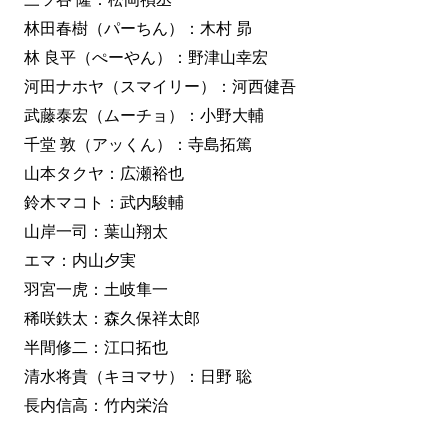
林田春樹（パーちん）：木村 昴
林 良平（ぺーやん）：野津山幸宏
河田ナホヤ（スマイリー）：河西健吾
武藤泰宏（ムーチョ）：小野大輔
千堂 敦（アッくん）：寺島拓篤
山本タクヤ：広瀬裕也
鈴木マコト：武内駿輔
山岸一司：葉山翔太
エマ：内山夕実
羽宮一虎：土岐隼一
稀咲鉄太：森久保祥太郎
半間修二：江口拓也
清水将貴（キヨマサ）：日野 聡
長内信高：竹内栄治