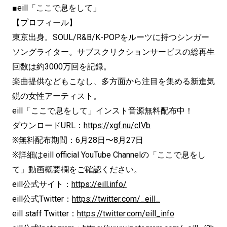
■eill「ここで息をして」
【プロフィール】
東京出身。SOUL/R&B/K-POPをルーツに持つシンガー
ソングライター。サブスクリクションサービスの総再生
回数は約3000万回を記録。
楽曲提供などもこなし、多方面から注目を集める新進気
鋭の女性アーティスト。
eill「ここで息をして」インスト音源無料配布中！
ダウンロードURL：
https://xgf.nu/cIVb
※無料配布期間：6月28日〜8月27日
※詳細はeill official YouTube Channelの「ここで息をし
て」動画概要欄をご確認ください。
eill公式サイト：
https://eill.info/
eill公式Twitter：
https://twitter.com/_eill_
eill staff Twitter：
https://twitter.com/eill_info