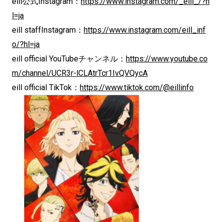
eill公式Instagram：
https://www.instagram.com/_eill_/?h
l=ja
eill staffInstagram：
https://www.instagram.com/eill_inf
o/?hl=ja
eill official YouTubeチャンネル：
https://www.youtube.co
m/channel/UCR3r-lCLAtrTcr1IvQVQycA
eill official TikTok：
https://www.tiktok.com/@eillinfo