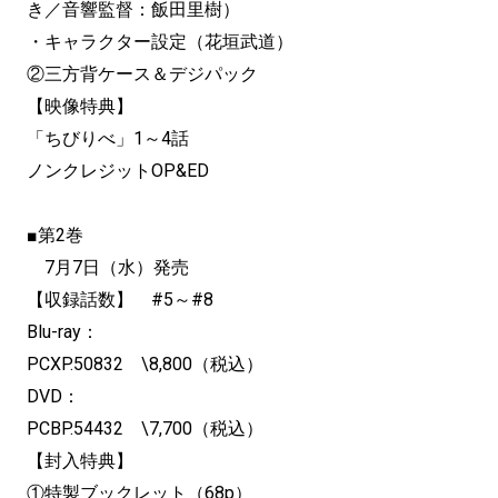
き／音響監督：飯田里樹）
・キャラクター設定（花垣武道）
②三方背ケース＆デジパック
【映像特典】
「ちびりべ」1～4話
ノンクレジットOP&ED
■第2巻
7月7日（水）発売
【収録話数】 #5～#8
Blu-ray：
PCXP.50832 \8,800（税込）
DVD：
PCBP.54432 \7,700（税込）
【封入特典】
①特製ブックレット（68p）