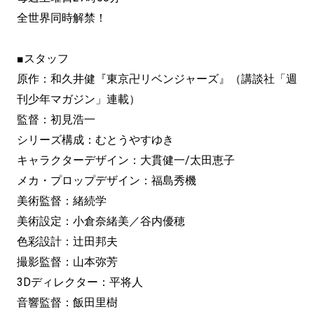
全世界同時解禁！
■スタッフ
原作：和久井健『東京卍リベンジャーズ』（講談社「週
刊少年マガジン」連載）
監督：初見浩一
シリーズ構成：むとうやすゆき
キャラクターデザイン：大貫健一/太田恵子
メカ・プロップデザイン：福島秀機
美術監督：緒続学
美術設定：小倉奈緒美／谷内優穂
色彩設計：辻田邦夫
撮影監督：山本弥芳
3Dディレクター：平将人
音響監督：飯田里樹