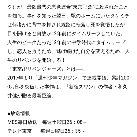
タ）が、最凶最悪の悪党連合”東京卍會”に殺されたこと
を知る。事件を知った翌日、駅のホームにいたタケミチ
は何者かに背中を押され線路に転落し死を覚悟したが、
目を開けると何故か12年前にタイムリープしていた。
人生のピークだった12年前の中学時代にタイムリープ
し、恋人を救うため、逃げ続けた自分を変えるため、人
生のリベンジを開始する！
『東京卍リベンジャーズ』とは──。
2017年より「週刊少年マガジン」で連載開始、累計200
0万部を突破した本作は、『新宿スワン』の作者・和久
井健が贈る最新巨編。
■放送情報
MBS毎日放送 毎週土曜日26：08～
テレビ東京 毎週日曜日25：35～