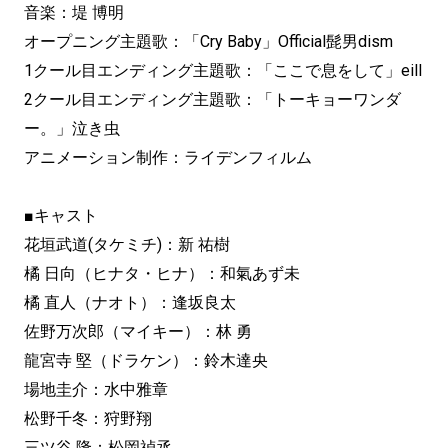
音楽：堤 博明
オープニング主題歌：「Cry Baby」Official髭男dism
1クール目エンディング主題歌：「ここで息をして」eill
2クール目エンディング主題歌：「トーキョーワンダ
ー。」泣き虫
アニメーション制作：ライデンフィルム
■キャスト
花垣武道(タケミチ)：新 祐樹
橘 日向（ヒナタ・ヒナ）：和氣あず未
橘 直人（ナオト）：逢坂良太
佐野万次郎（マイキー）：林 勇
龍宮寺 堅（ドラケン）：鈴木達央
場地圭介：水中雅章
松野千冬：狩野翔
三ツ谷 隆：松岡禎丞