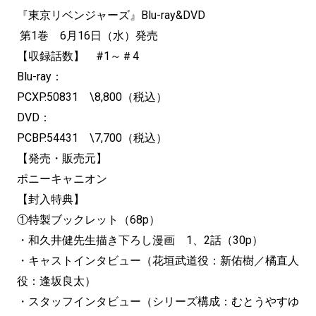
『東京リベンジャーズ』Blu-ray&DVD
第1巻 6月16日（水）発売
【収録話数】 #1～＃4
Blu-ray：
PCXP.50831 \8,800（税込）
DVD：
PCBP.54431 \7,700（税込）
【発売・販売元】
ポニーキャニオン
【封入特典】
①特製ブックレット（68p）
・和久井健先生描き下ろし漫画 1、2話（30p）
・キャストインタビュー（花垣武道役：新佑樹／橘直人
役：逢坂良太）
・スタッフインタビュー（シリーズ構成：むとうやすゆ