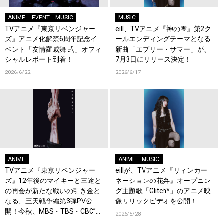
ANIME
EVENT
MUSIC
MUSIC
TVアニメ『東京リベンジャー
eill、TVアニメ『神の雫』第2ク
ズ』アニメ化解禁6周年記念イ
ールエンディングテーマとなる
ベント「友情羅威舞 弐」オフィ
新曲「エブリー・サマー」が、
シャルレポート到着！
7月3日にリリース決定！
2026/6/22
2026/6/17
ANIME
ANIME
MUSIC
TVアニメ『東京リベンジャー
eillが、TVアニメ『リィンカー
ズ』12年後のマイキーと三途と
ネーションの花弁』オープニン
の再会が新たな戦いの引き金と
グ主題歌「Glitch*」のアニメ映
なる、三天戦争編第3弾PV公
像リリックビデオを公開！
開！今秋、MBS・TBS・CBC”ア
2026/5/28