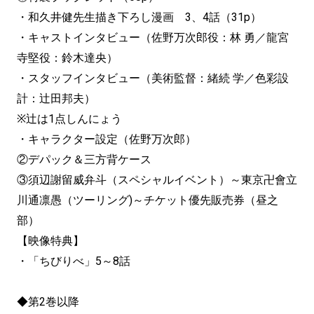
・和久井健先生描き下ろし漫画 3、4話（31p）
・キャストインタビュー（佐野万次郎役：林 勇／龍宮
寺堅役：鈴木達央）
・スタッフインタビュー（美術監督：緒続 学／色彩設
計：辻田邦夫）
※辻は1点しんにょう
・キャラクター設定（佐野万次郎）
②デパック＆三方背ケース
③須辺謝留威弁斗（スペシャルイベント）～東京卍會立
川通凛愚（ツーリング)～チケット優先販売券（昼之
部）
【映像特典】
・「ちびりべ」5～8話
◆第2巻以降