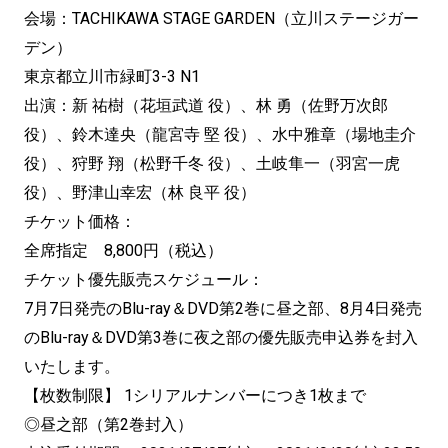
会場：TACHIKAWA STAGE GARDEN（立川ステージガー
デン）
東京都立川市緑町3-3 N1
出演：新 祐樹（花垣武道 役）、林 勇（佐野万次郎
役）、鈴木達央（龍宮寺 堅 役）、水中雅章（場地圭介
役）、狩野 翔（松野千冬 役）、土岐隼一（羽宮一虎
役）、野津山幸宏（林 良平 役）
チケット価格：
全席指定 8,800円（税込）
チケット優先販売スケジュール：
7月7日発売のBlu-ray＆DVD第2巻に昼之部、8月4日発売
のBlu-ray＆DVD第3巻に夜之部の優先販売申込券を封入
いたします。
【枚数制限】 1シリアルナンバーにつき1枚まで
◎昼之部（第2巻封入）