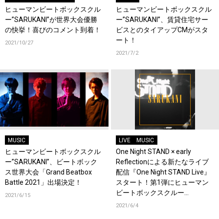
ヒューマンビートボックスクル
ヒューマンビートボックスクル
ー”SARUKANI”が世界大会優勝
ー”SARUKANI”、賃貸住宅サー
の快挙！喜びのコメント到着！
ビスとのタイアップCMがスタ
ート！
2021/10/27
2021/7/2
MUSIC
LIVE
MUSIC
ヒューマンビートボックスクル
One Night STAND × early
ー”SARUKANI”、ビートボック
Reflectionによる新たなライブ
ス世界大会「Grand Beatbox
配信『One Night STAND Live』
Battle 2021」出場決定！
スタート！第1弾にヒューマン
ビートボックスクルー
2021/6/15
SARUKANIが登場！
2021/6/4