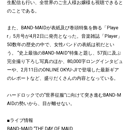
生配信も行い、全世界のご主人様お嬢様も視聴できると
のことである。
また、BAND-MAIDが表紙及び巻頭特集を飾る「Playe
r」5月号が4月2日に発売となった。音楽雑誌「Player」
50数年の歴史の中で、女性バンドの表紙は初だとい
う。 “史上最強のBAND-MAID”特集と題し、57頁に及ぶ
完全撮り下ろし写真のほか、80,000字ロングインタビュ
ーや、2月11日のONLINE OKYU-JIで登場した最新ギア
のレポートなど、盛りだくさんの内容となっている。
ハードロックでの“世界征服”に向けて突き進むBAND-M
AIDの勢いから、目が離せない。
■ライブ情報
BAND-MAID “THE DAY OF MAID