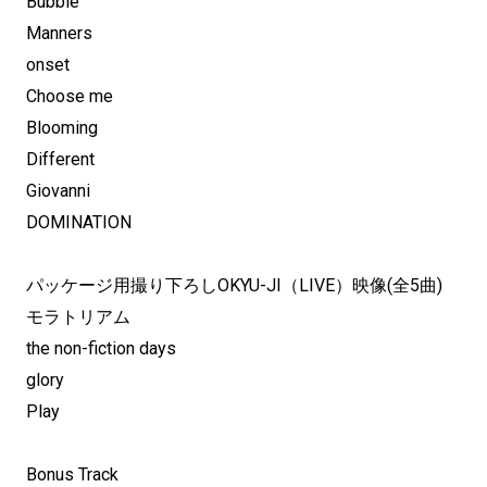
Bubble
Manners
onset
Choose me
Blooming
Different
Giovanni
DOMINATION
パッケージ用撮り下ろしOKYU-JI（LIVE）映像(全5曲)
モラトリアム
the non-fiction days
glory
Play
Bonus Track