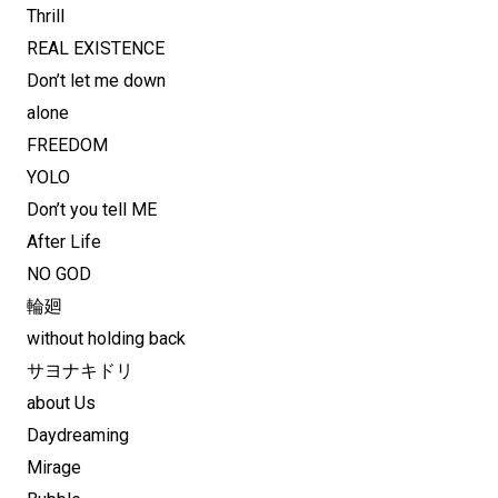
Thrill
REAL EXISTENCE
Don’t let me down
alone
FREEDOM
YOLO
Don’t you tell ME
After Life
NO GOD
輪廻
without holding back
サヨナキドリ
about Us
Daydreaming
Mirage