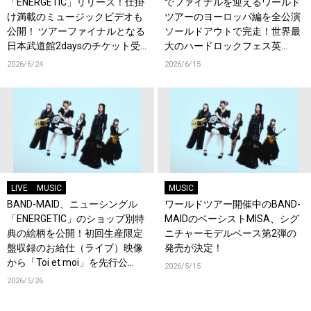
「ENERGETIC」リリース！仕掛
でファイナルを迎えるワールド
け満載のミュージックビデオも
ツアーのヨーロッパ編を全公演
公開！ ツアーファイナルとなる
ソールドアウトで完走！世界最
日本武道館2daysのチケット受
大のハードロックフェス英
付もスタート！
『Download Festival』でも熱
2026/6/24
2026/6/15
狂！
LIVE
MUSIC
MUSIC
BAND-MAID、ニューシングル
ワールドツアー開催中のBAND-
「ENERGETIC」のショップ別特
MAIDのベーシストMISA、シグ
典の絵柄を公開！初回生産限定
ニチャーモデルベース第2弾の
盤収録のお給仕（ライブ）映像
発売が決定！
から「Toi et moi」を先行公
2026/5/15
開！
2026/5/26