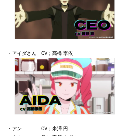
・アイダさん CV；高橋 李依
・アン CV；米澤 円