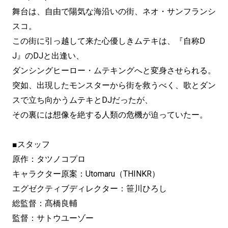
舞台は、自由で陽気な海沿いの街、ネオ・サンフランシ
スコ。
この街に引っ越して来た心優しきムテキは、『自称D
J』のDJと出逢い、
ダンシングヒーロー・ムテキングへと変身させられる。
突如、出現したモンスターから街を救うべく、歌とダン
スで立ち向かうムテキとDJだったが、
その裏には想像を絶する人類の危機が迫っていたー。
■スタッフ
原作：タツノコプロ
キャラクター原案：Utomaru（THINKR）
エグゼクティブディレクター：笹川ひろし
総監督：髙橋良輔
監督：サトウユーゾー