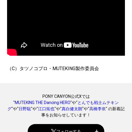
（C）タツノコプロ・MUTEKING製作委員会
PONY CANYON公式Xでは
"
MUTEKING THE Dancing HERO
"や"
とんでも戦士ムテキン
グ
"や"
日野聡
"や"
江口拓也
"や"
真白健太朗
"や"
高橋李依
" の新着記
事をお知らせしています！
フォローする