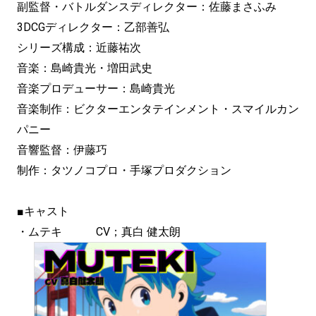
副監督・バトルダンスディレクター：佐藤まさふみ
3DCGディレクター：乙部善弘
シリーズ構成：近藤祐次
音楽：島崎貴光・増田武史
音楽プロデューサー：島崎貴光
音楽制作：ビクターエンタテインメント・スマイルカン
パニー
音響監督：伊藤巧
制作：タツノコプロ・手塚プロダクション
■キャスト
・ムテキ CV；真白 健太朗