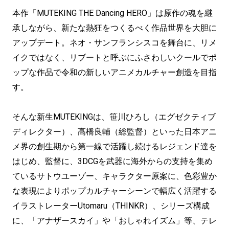
本作「MUTEKING THE Dancing HERO」は原作の魂を継
承しながら、新たな熱狂をつくるべく作品世界を大胆に
アップデート。ネオ・サンフランシスコを舞台に、リメ
イクではなく、リブートと呼ぶにふさわしいクールでポ
ップな作品で令和の新しいアニメカルチャー創造を目指
す。
そんな新生MUTEKINGは、笹川ひろし（エグゼクティブ
ディレクター）、髙橋良輔（総監督）といった日本アニ
メ界の創生期から第一線で活躍し続けるレジェンド達を
はじめ、監督に、3DCGを武器に海外からの支持を集め
ているサトウユーゾー、キャラクター原案に、色彩豊か
な表現によりポップカルチャーシーンで幅広く活躍する
イラストレーターUtomaru（THINKR）、シリーズ構成
に、「アナザースカイ」や「おしゃれイズム」等、テレ