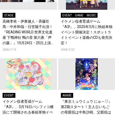
STAGE
EVENT
GAME
MUSIC
高橋李依・伊東健人・斉藤壮
イケメン役者育成ゲーム
馬・中井和哉・日笠陽子出演！
『A3!』、2025年3月に秋組単独
『READING WORLD 世界文化遺
イベント開催決定！スポットラ
産 下鴨神社 鴨の音 第六夜「声
イトイベント楽曲のCDも発売決
の森」』10月24日・25日上演
定！
決定！
2026/7/19
2024/7/22
EVENT
ANIME
イケメン役者育成ゲーム
『東京ミュウミュウ にゅ～♡』
『A3!』、3月16日パシフィコ横
第2期スタート！主人公いちご
浜にて開催される春組単独イベ
の母親役は中島沙樹、父親役は