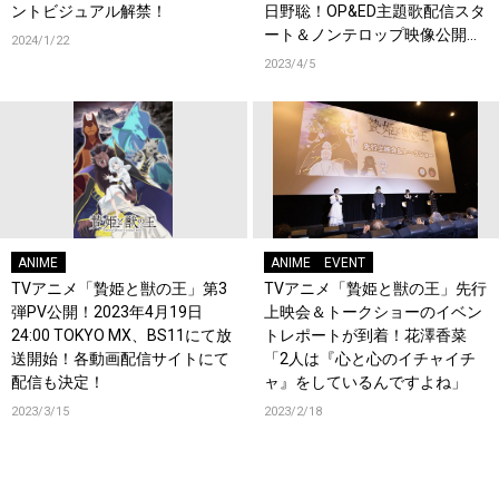
ントビジュアル解禁！
日野聡！OP&ED主題歌配信スタ
ート＆ノンテロップ映像公開！
2024/1/22
BD＆DVD情報も解禁！
2023/4/5
ANIME
ANIME
EVENT
TVアニメ「贄姫と獣の王」第3
TVアニメ「贄姫と獣の王」先行
弾PV公開！2023年4月19日
上映会＆トークショーのイベン
24:00 TOKYO MX、BS11にて放
トレポートが到着！花澤香菜
送開始！各動画配信サイトにて
「2人は『心と心のイチャイチ
配信も決定！
ャ』をしているんですよね」
2023/3/15
2023/2/18