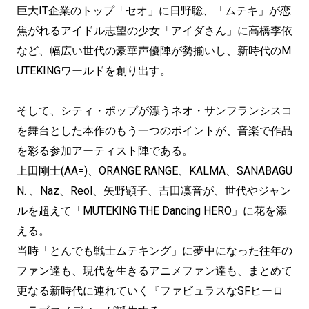
巨大IT企業のトップ「セオ」に日野聡、「ムテキ」が恋
焦がれるアイドル志望の少女「アイダさん」に高橋李依
など、幅広い世代の豪華声優陣が勢揃いし、新時代のM
UTEKINGワールドを創り出す。
そして、シティ・ポップが漂うネオ・サンフランシスコ
を舞台とした本作のもう一つのポイントが、音楽で作品
を彩る参加アーティスト陣である。
上田剛士(AA=)、ORANGE RANGE、KALMA、SANABAGU
N. 、Naz、Reol、矢野顕子、吉田凜音が、世代やジャン
ルを超えて「MUTEKING THE Dancing HERO」に花を添
える。
当時「とんでも戦士ムテキング」に夢中になった往年の
ファン達も、現代を生きるアニメファン達も、まとめて
更なる新時代に連れていく『ファビュラスなSFヒーロ