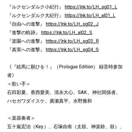
『ルクセンダルク小紀行』
https://lnk.to/LH_sg01_L
『ルクセンダルク大紀行』
https://lnk.to/LH_al01_L
『自由への進撃』
https://lnk.to/LH_sg02_J
『進撃の軌跡』
https://lnk.to/LH_al02_S
『楽園への進撃』
https://lnk.to/LH_sg03_R
『真実への進撃』
https://lnk.to/LH_sg04_S
《『絵馬に願ひを！』（Prologue Edition） 録音時参加
者》
＜歌い手＞
石田彩夏、香西愛美、清永大心、SAK.、神社関係者、
ハセガワダイスケ、廣瀬真平、水野雅和
＜楽器奏者＞
五十嵐宏治（Key.）、石塚由有（太鼓、神楽鈴、鼓）、