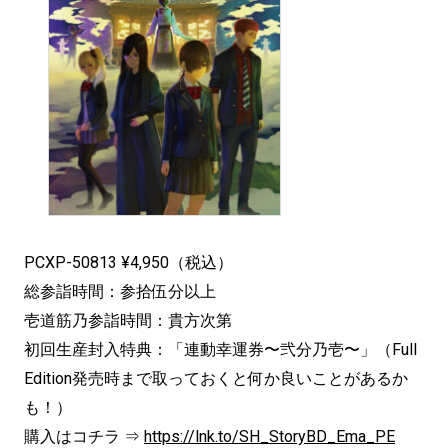
PCXP-50813 ¥4,950（税込）
総参詣時間：参拾伍分以上
壱道筋乃参詣時間：貴方次第
初回生産封入特典：「連動幸運券〜弐分乃壱〜」（Full
Edition発売時まで取っておくと何か良いことがあるか
も！）
購入はコチラ ⇒
https://lnk.to/SH_StoryBD_Ema_PE