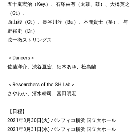
五十嵐宏治（Key.）、石塚由有（太鼓、鼓）、大橋英之
（Gt.）、
西山毅（Gt.）、長谷川淳（Ba.）、本間貴士（箏）、与
野裕史（Dr.）
弦一徹ストリングス
＜Dancers＞
佐藤洋介、渋谷亘宏、細木あゆ、松島蘭
＜Researchers of the SH Lab＞
さやわか、清水耕司、冨田明宏
【日程】
2021年3月30日(火) パシフィコ横浜 国立大ホール
2021年3月31日(水) パシフィコ横浜 国立大ホール