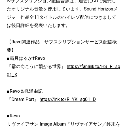
※サブスクリプション配信音源は、過去にCDで発売し
たオリジナル音源を使用しています。Sound Horizonメ
ジャー作品全11タイトルのハイレゾ配信につきまして
は後日詳細を発表いたします。
【Revo関連作品 サブスクリプションサービス配信概
要】
■霜月はるか†Revo
『霧の向こうに繋がる世界』
https://fanlink.to/HS_R_sg
01_K
■Revo＆梶浦由記
『Dream Port』
https://lnk.to/R_YK_sg01_D
■Revo
リヴァイアサン Image Album『リヴァイアサン／終末を