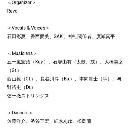
＜Organizer＞
Revo
＜Vocals & Voices＞
石田彩夏、香西愛美、SAK.、神社関係者、廣瀬真平
＜Musicians＞
五十嵐宏治（Key.）、石塚由有（太鼓、鼓）、大橋英之
（Gt.）、
西山毅（Gt.）、長谷川淳（Ba.）、本間貴士（箏）、与
野裕史（Dr.）
弦一徹ストリングス
＜Dancers＞
佐藤洋介、渋谷亘宏、細木あゆ、松島蘭