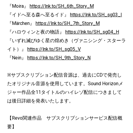
『Moira』
https://lnk.to/SH_6th_Story_M
『イドへ至る森へ至るイド』
https://lnk.to/SH_sg03_I
『Märchen』
https://lnk.to/SH_7th_Story_M
『ハロウィンと夜の物語』
https://lnk.to/SH_sg04_H
『いずれ滅びゆく星の煌めき（ヴァニシング・スターラ
イト）』
https://lnk.to/SH_sg05_V
『Nein』
https://lnk.to/SH_9th_Story_N
※サブスクリプション配信音源は、過去にCDで発売し
たオリジナル音源を使用しています。Sound Horizonメ
ジャー作品全11タイトルのハイレゾ配信につきまして
は後日詳細を発表いたします。
【Revo関連作品 サブスクリプションサービス配信概
要】