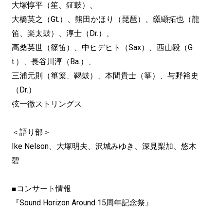
大塚惇平（笙、鉦鼓）、
大橋英之（Gt.）、熊田かほり（琵琶）、纐纈拓也（龍
笛、楽太鼓）、淳士（Dr.）、
髙桑英世（篠笛）、中ヒデヒト（Sax）、西山毅（G
t.）、長谷川淳（Ba.）、
三浦元則（篳篥、鞨鼓）、本間貴士（箏）、与野裕史
（Dr.）
弦一徹ストリングス
＜語り部＞
Ike Nelson、大塚明夫、沢城みゆき、深見梨加、悠木
碧
■コンサート情報
『Sound Horizon Around 15周年記念祭』