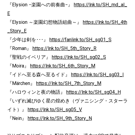
『Elysion −楽園への前奏曲−』
https://lnk.to/SH_md_al_
E
『Elysion ～楽園幻想物語組曲～』
https://lnk.to/SH_4th
_Story_E
『少年は剣を･･･』
https://fanlink.to/SH_sg01_S
『Roman』
https://lnk.to/SH_5th_Story_R
『聖戦のイベリア』
https://lnk.to/SH_sg02_S
『Moira』
https://lnk.to/SH_6th_Story_M
『イドへ至る森へ至るイド』
https://lnk.to/SH_sg03_I
『Märchen』
https://lnk.to/SH_7th_Story_M
『ハロウィンと夜の物語』
https://lnk.to/SH_sg04_H
『いずれ滅びゆく星の煌めき（ヴァニシング・スターラ
イト）』
https://lnk.to/SH_sg05_V
『Nein』
https://lnk.to/SH_9th_Story_N