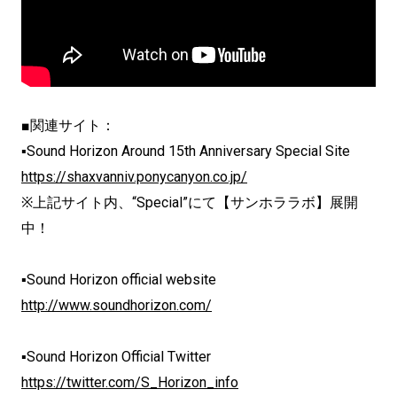
■関連サイト：
▪Sound Horizon Around 15th Anniversary Special Site
https://shaxvanniv.ponycanyon.co.jp/
※上記サイト内、“Special”にて【サンホララボ】
展開
中！
▪Sound Horizon official website
http://www.soundhorizon.com/
▪Sound Horizon Official Twitter
https://twitter.com/S_Horizon_info