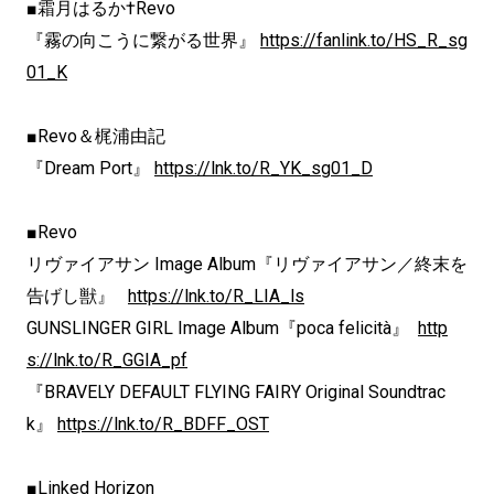
■霜月はるか†Revo
『霧の向こうに繋がる世界』
https://fanlink.to/HS_R_sg
01_K
■Revo＆梶浦由記
『Dream Port』
https://lnk.to/R_YK_sg01_D
■Revo
リヴァイアサン Image Album『リヴァイアサン／終末を
告げし獣』
https://lnk.to/R_LIA_ls
GUNSLINGER GIRL Image Album『poca felicità』
http
s://lnk.to/R_GGIA_pf
『BRAVELY DEFAULT FLYING FAIRY Original Soundtrac
k』
https://lnk.to/R_BDFF_OST
■Linked Horizon