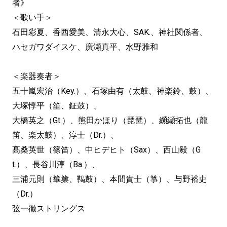
者》
＜歌い手＞
石田彩夏、香西愛美、清永大心、SAK.、神社関係者、
ハセガワダイスケ、廣瀬真平、水野雅和
＜楽器奏者＞
五十嵐宏治（Key.）、石塚由有（太鼓、神楽鈴、鼓）、
大塚惇平（笙、鉦鼓）、
大橋英之（Gt.）、熊田かほり（琵琶）、纐纈拓也（龍
笛、楽太鼓）、淳士（Dr.）、
髙桑英世（篠笛）、中ヒデヒト（Sax）、西山毅（G
t.）、長谷川淳（Ba.）、
三浦元則（篳篥、鞨鼓）、本間貴士（箏）、与野裕史
（Dr.）
弦一徹ストリングス