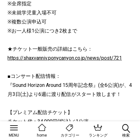
※全席指定
※未就学児童入場不可
※複数公演申込可
※お一人様1公演につき2枚まで
★チケット一般販売の詳細はこちら：
https://shaxvanniv.ponycanyon.co.jp/news/post/721
■コンサート配信情報：
『Sound Horizon Around 15周年記念祭』(全6公演)が、4
月3日(土)
より6週に渡り配信がスタート致します！
【プレミアム配信チケット】
チケット代：34,000円(税込)／1公演
※別途、配信メディアでの手数料がかかります。
MENU
home
ランキング
検索
カテゴリー