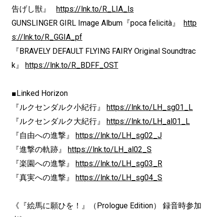
告げし獣』
https://lnk.to/R_LIA_ls
GUNSLINGER GIRL Image Album『poca felicità』
http
s://lnk.to/R_GGIA_pf
『BRAVELY DEFAULT FLYING FAIRY Original Soundtrac
k』
https://lnk.to/R_BDFF_OST
■Linked Horizon
『ルクセンダルク小紀行』
https://lnk.to/LH_sg01_L
『ルクセンダルク大紀行』
https://lnk.to/LH_al01_L
『自由への進撃』
https://lnk.to/LH_sg02_J
『進撃の軌跡』
https://lnk.to/LH_al02_S
『楽園への進撃』
https://lnk.to/LH_sg03_R
『真実への進撃』
https://lnk.to/LH_sg04_S
《『絵馬に願ひを！』（Prologue Edition） 録音時参加