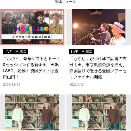
関連ニュース
LIVE
MUSIC
LIVE
MUSIC
ゴホウビ、豪華ゲストとトーク
「もやし」がTikTokで話題の吉
&セッションする新企画「HOBI
田山田、東京凱旋公演を控え、
LABO」始動！初回ゲストは吉
弾き語りで魅せる全国ツアーセ
田山田！
ミファイナル開催
2023/12/25
2022/6/21