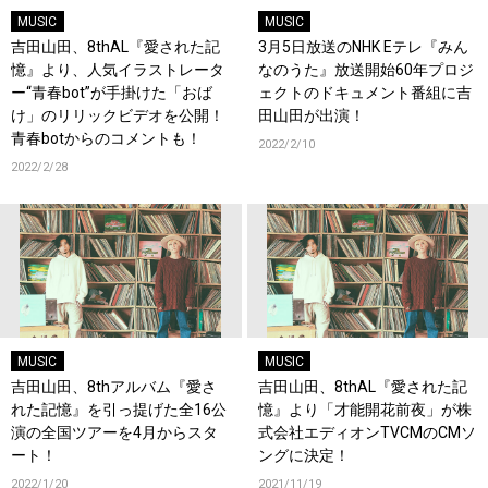
MUSIC
MUSIC
吉田山田、8thAL『愛された記
3月5日放送のNHK Eテレ『みん
憶』より、人気イラストレータ
なのうた』放送開始60年プロジ
ー“青春bot”が手掛けた「おば
ェクトのドキュメント番組に吉
け」のリリックビデオを公開！
田山田が出演！
青春botからのコメントも！
2022/2/10
2022/2/28
MUSIC
MUSIC
吉田山田、8thアルバム『愛さ
吉田山田、8thAL『愛された記
れた記憶』を引っ提げた全16公
憶』より「才能開花前夜」が株
演の全国ツアーを4月からスタ
式会社エディオンTVCMのCMソ
ート！
ングに決定！
2022/1/20
2021/11/19