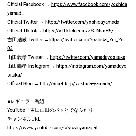
Official Facebook →
https://www.facebook.com/yoshida
yamad.
..
Official Twitter →
https://twitter.com/yoshidayamada
Official TIkTok→
https://vt.tiktok.com/ZSJNrarH6/
吉田結威 Twitter →
https://twitter.com/Yoshida_Yui_?s=
03
山田義孝 Twitter →
https://twitter.com/yamadayositaka
山田義孝 Instagram →
https://instagram.com/yamadayo
sitaka/
Official Blog →
http://ameblo.jp/yoshida-yamada/
■レギュラー番組
YouTube「吉田山田のパッとでなふたり」
チャンネルURL:
https://www.youtube.com/c/yoshiyamapat