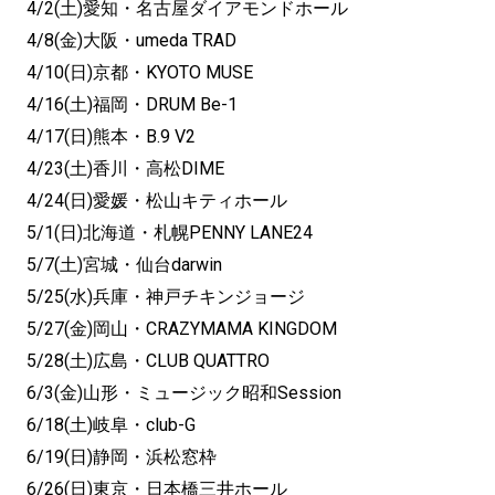
4/2(土)愛知・名古屋ダイアモンドホール
4/8(金)大阪・umeda TRAD
4/10(日)京都・KYOTO MUSE
4/16(土)福岡・DRUM Be-1
4/17(日)熊本・B.9 V2
4/23(土)香川・高松DIME
4/24(日)愛媛・松山キティホール
5/1(日)北海道・札幌PENNY LANE24
5/7(土)宮城・仙台darwin
5/25(水)兵庫・神戸チキンジョージ
5/27(金)岡山・CRAZYMAMA KINGDOM
5/28(土)広島・CLUB QUATTRO
6/3(金)山形・ミュージック昭和Session
6/18(土)岐阜・club-G
6/19(日)静岡・浜松窓枠
6/26(日)東京・日本橋三井ホール