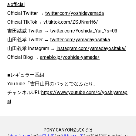
a.official
Official Twitter →
twitter.com/yoshidayamada
Official TIkTok→
vt.tiktok.com/ZSJNrarH6/
吉田結威 Twitter →
twitter.com/Yoshida_Yui_?s=03
山田義孝 Twitter →
twitter.com/yamadayositaka
山田義孝 Instagram →
instagram.com/yamadayositaka/
Official Blog →
ameblo.jp/yoshida-yamada/
■レギュラー番組
YouTube「吉田山田のパッとでなふたり」
チャンネルURL:
https://www.youtube.
com/c/yoshiyamap
at
PONY CANYON公式Xでは