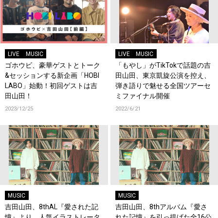
LIVE
MUSIC
LIVE
MUSIC
ゴホウビ、豪華ゲストとトーク
「もやし」がTikTokで話題の吉
&セッションする新企画「HOBI
田山田、東京凱旋公演を控え、
LABO」始動！初回ゲストは吉
弾き語りで魅せる全国ツアーセ
田山田！
ミファイナル開催
2023/12/25
2022/6/21
MUSIC
MUSIC
吉田山田、8thAL『愛された記
吉田山田、8thアルバム『愛さ
憶』より、人気イラストレータ
れた記憶』を引っ提げた全16公