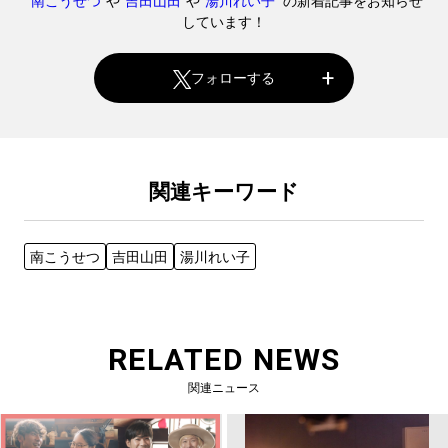
"
南こうせつ
"や"
吉田山田
"や"
湯川れい子
" の新着記事をお知らせ
しています！
フォローする
関連キーワード
南こうせつ
吉田山田
湯川れい子
RELATED NEWS
関連ニュース