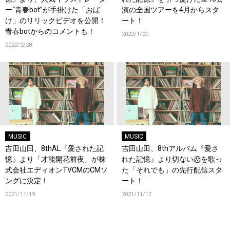
ー“青春bot”が手掛けた「おば
演の全国ツアーを4月からスタ
け」のリリックビデオを公開！
ート！
青春botからのコメントも！
2022/1/20
2022/2/28
MUSIC
MUSIC
吉田山田、8thAL『愛された記
吉田山田、8thアルバム『愛さ
憶』より「才能開花前夜」が株
れた記憶』より切ない恋を歌っ
式会社エディオンTVCMのCMソ
た「それでも」の先行配信スタ
ングに決定！
ート！
2021/11/19
2021/11/17