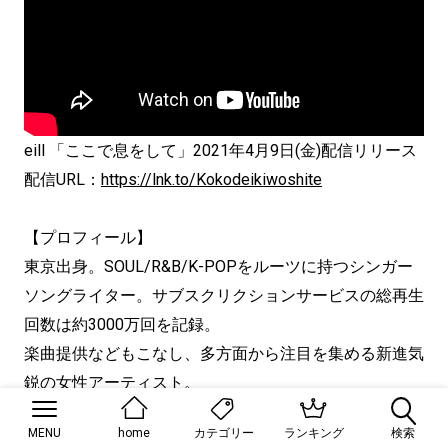
eill 「ここで息をして」2021年4月9日(金)配信リリース
配信URL：
https://lnk.to/Kokodeikiwoshite
【プロフィール】
東京出身。SOUL/R&B/K-POPをルーツに持つシンガー
ソングライター。サブスクリクションサービスの総再生
回数は約3000万回を記録。
楽曲提供などもこなし、多方面から注目を集める新進気
鋭の女性アーティスト。
MENU
home
ランキング
検索
カテゴリー
eill公式サイト：
https://eill.info/