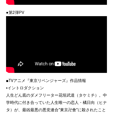
●第2弾PV
■TVアニメ『東京リベンジャーズ』作品情報
▪イントロダクション
人生どん底のダメフリーター花垣武道（タケミチ）。中
学時代に付き合っていた人生唯一の恋人・橘日向（ヒナ
タ）が、最凶最悪の悪党連合”東京卍會”に殺されたこと