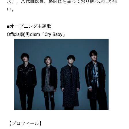
ス）、八代目総長。格闘技を齧っており腕っぷしが強
い。
■オープニング主題歌
Official髭男dism「Cry Baby」
【プロフィール】