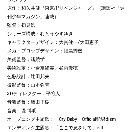
原作：和久井健『東京卍リベンジャーズ』（講談社「週
刊少年マガジン」連載）
監督：初見浩一
シリーズ構成：むとうやすゆき
キャラクターデザイン：大貫健一/太田恵子
メカ・プロップデザイン：福島秀機
美術監督：緒続学
美術設定：小倉奈緒美／谷内優穂
色彩設計：辻田邦夫
撮影監督：山本弥芳
3Dディレクター：平将人
音響監督：飯田里樹
音楽：堤 博明
オープニング主題歌：「Cry Baby」Official髭男dism
エンディング主題歌：「ここで息をして」eill