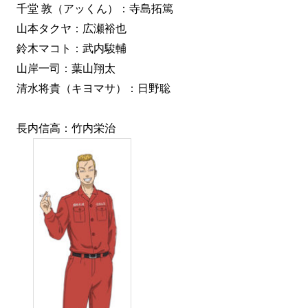
千堂 敦（アッくん）：寺島拓篤
山本タクヤ：広瀬裕也
鈴木マコト：武内駿輔
山岸一司：葉山翔太
清水将貴（キヨマサ）：日野聡
長内信高：竹内栄治