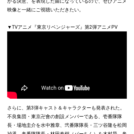
がる決意、を表現した曲になっているので、ぜひアニメ
映像と一緒にご視聴いただきたい。
▼TVアニメ『東京リベンジャーズ』第2弾アニメPV
さらに、第3弾キャスト＆キャラクターも発表された。
不良集団・東京卍會の創設メンバーである、壱番隊隊
長・場地圭介を水中雅章、弐番隊隊長・三ツ谷隆を松岡
禎丞、参番隊隊長・林田春樹（パーちん）を木村昴、参