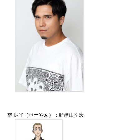
林 良平（ぺーやん）：野津山幸宏