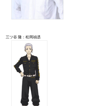
三ツ谷 隆：松岡禎丞