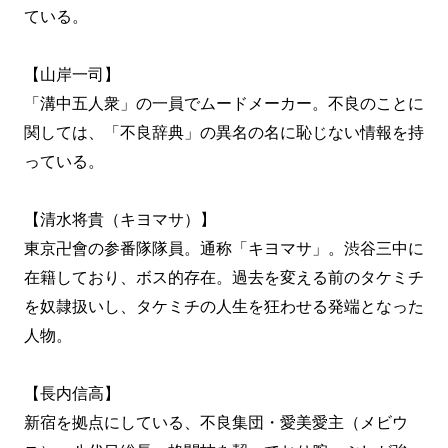
ている。
【山岸一司】
「溝中五人衆」の一員でムードメーカー。不良のことに
関しては、「不良辞典」の異名の名に恥じない情報を持
っている。
【清水将貴（キヨマサ）】
東京卍會の参番隊隊員。通称「キヨマサ」。渋谷三中に
在籍しており、ボス的存在。過去を変える前のタケミチ
を奴隷扱いし、タケミチの人生を狂わせる発端となった
人物。
【長内信高】
新宿を拠点にしている、不良集団・愛美愛主（メビウ