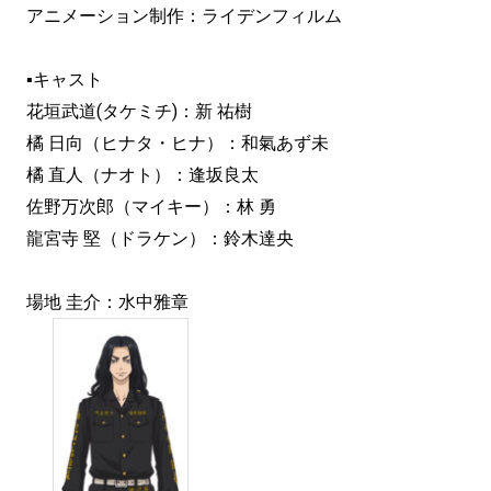
アニメーション制作：ライデンフィルム
▪キャスト
花垣武道(タケミチ)：新 祐樹
橘 日向（ヒナタ・ヒナ）：和氣あず未
橘 直人（ナオト）：逢坂良太
佐野万次郎（マイキー）：林 勇
龍宮寺 堅（ドラケン）：鈴木達央
場地 圭介：水中雅章