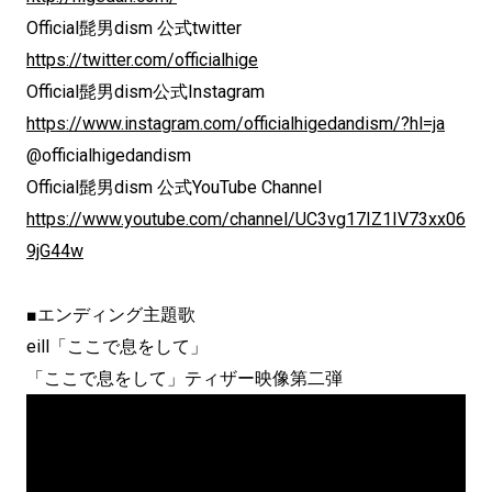
Official髭男dism 公式twitter
https://twitter.com/officialhige
Official髭男dism公式Instagram
https://www.instagram.com/officialhigedandism/?hl=ja
@officialhigedandism
Official髭男dism 公式YouTube Channel
https://www.youtube.com/channel/UC3vg17IZ1IV73xx06
9jG44w
■エンディング主題歌
eill「ここで息をして」
「ここで息をして」ティザー映像第二弾