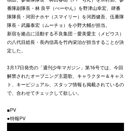
番隊副隊長・林 良平（ぺーやん）を野津山幸宏、肆番
隊隊長・河田ナホヤ（スマイリー）を河西健吾、伍番隊
隊長・武藤泰宏（ムーチョ）を小野大輔が担当。
新宿を拠点に活動する不良集団・愛美愛主（メビウス）
の八代目総長・長内信高を竹内栄治が担当することが決
定した。
3月17日発売の「週刊少年マガジン」第16号では、今回
解禁されたオープニング主題歌、キャラクター＆キャス
ト、キービジュアル、スタッフ情報も掲載されているの
で、合わせてチェックして欲しい。
■PV
●特報PV