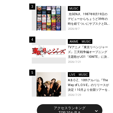
始！
MUSIC
光GENJI、1987年8月19日の
デビューからちょうど39年の
時を経てついにサブスクとDL
配信が解禁！
2026/8/7
ANIME
MUSIC
TVアニメ『東京リベンジャー
ズ』三天戦争編オープニング
主題歌がJO1「IGNITE」に決
定！メンバー全員から喜びと
2026/7/21
作品への想いあふれるコメン
トが到着！9月に東京・大阪で
LIVE
MUSIC
先行上映会を開催！
A.B.C-Z、10thアルバム『The
Way of L.O.V-E』のリリースが
決定！10月より全国ツアーを
開催！
2026/7/29
アクセスランキング
TOP 10を見る