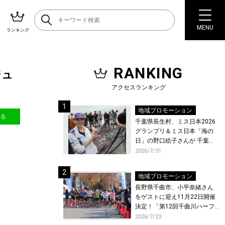
MENU
ランキング
RANKING
ジュ
アクセスランキング
地域プロモーション
送る
千葉県長生村、ミス日本2026
グランプリ＆ミス日本「海の
日」の野口絵子さんが 千葉県
唯一の村・長生村で地引網を
2026/7/31
体験！
地域プロモーション
長野県千曲市、小平奈緒さん
をゲストに迎え11月22日開催
決定！「第12回千曲川ハーフ
マラソン」エントリー受付開
2026/7/23