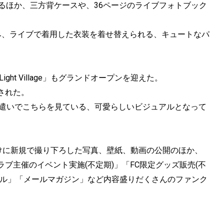
るほか、三方背ケースや、36ページのライブフォトブック
」にちなみ、ライブで着用した衣装を着せ替えられる、キュートなパ
ght Village」もグランドオープンを迎えた。
された。
上目遣いでこちらを見ている、可愛らしいビジュアルとなって
ラブのためだけに新規で撮り下ろした写真、壁紙、動画の公開のほか、
ブ主催のイベント実施(不定期)」「FC限定グッズ販売(不
ール」「メールマガジン」など内容盛りだくさんのファンク
。