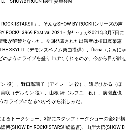
O.,LTD. SHOWBYROCK!!製作委員会M
OCK!!STARS!!」。そんなSHOW BY ROCK!!シリーズの声
! 3969 Festival 2021～祭!!～」が2021年3月7日に
情報が解禁となった。今回発表された出演者は植田真梨恵
 THE SKYLIT（デモンズベノム楽曲提供）、fhána（ふぁにゃ
どのようにライブを盛り上げてくれるのか、今から目が離せ
ン 役）、野口瑠璃子（アイレーン 役）、遠野ひかる（ほ
田美咲（デルミン 役）、山根 綺（ルフユ 役）、廣瀬直也
ようなライブになるのか今から楽しみだ。
h!!によるトークショー、3部にスタッフトークショーの全3部構
W BY ROCK!!STARS!!総監督)、山岸大悟(SHOW B