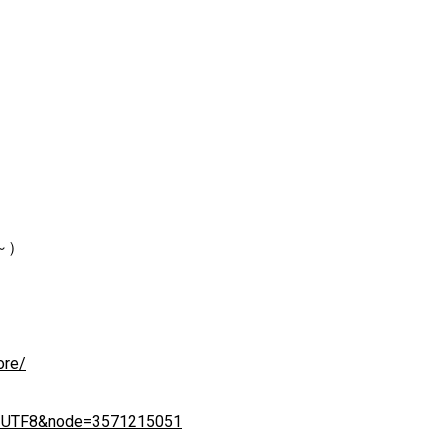
～）
ore/
e=UTF8&node=3571215051