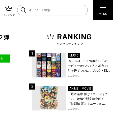
MENU
ランキング
RANKING
第２弾
アクセスランキング
MUSIC
送る
光GENJI、1987年8月19日の
デビューからちょうど39年の
時を経てついにサブスクとDL
配信が解禁！
2026/8/7
ANIME
MOVIE
『最終楽章 響け！ユーフォニ
アム』後編公開直前企画！
『特別編 響け！ユーフォニア
ム〜アンサンブルコンテス
2026/8/7