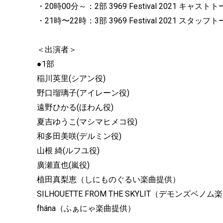
・20時00分～：2部 3969 Festival 2021 キャス
・21時〜22時：3部 3969 Festival 2021 スタッ
＜出演者＞
●1部
稲川英里(シアン役)
野口瑠璃子(アイレーン役)
遠野ひかる(ほわん役)
夏吉ゆうこ(マシマヒメコ役)
和多田美咲(デルミン役)
山根 綺(ルフユ役)
廣瀬直也(嵐役)
植田真梨恵（しにものぐるい楽曲提供）
SILHOUETTE FROM THE SKYLIT（デモンズベノ
fhána（ふぁにゃ楽曲提供）