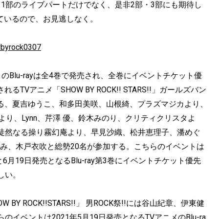
された。1部のライブパートだけでなく、是非2部・3部にも期待し
しているので、お見逃しなく。
owbyrock0307
S!!」のBlu-rayは全4巻で発売され、全巻にイベントチケット優
Vアニメ「SHOW BY ROCK!! STARS!!」ガールズバン
、遠野ひかる、夏吉ゆうこ、和多田美咲、山根綺、プラズマジカより、
ALより、Lynn、芹澤 優、鈴木みのり、クリティクリスタよ
徒然なる操り霧幻庵より、早見沙織、松井恵理子、潘めぐ
田中あいみ、木戸衣吹と総勢20名が参加する。こちらのイベントは
巻と6月19日発売となるBlu-ray第3巻にイベントチケット優先
しい。
BY ROCK!!STARS!!」 男ROCK祭!!には谷山紀章、伊東健
ベントは2021年5月19日発売となるTVアニメのBlu-ra