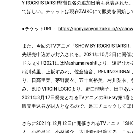
Y ROCK!!STARS!!監督)2名の追加出演も発表
てほしい。チケットは現在ZAIKOにて販売を開始
●チケットURL：
https://ponycanyon.zaiko.io/e/sh
また、今回のTVアニメ「SHOW BY ROCK!!STAR
先販売申込券が封入される。2021年10月3日に開催されるT
ドふぇす!!2021にはMashumairesh!!より
稲川英里、上坂すみれ、佐倉綾音、REIJINGSIGN
り、日高里菜、茅野愛衣、五十嵐裕美、村川梨衣、
み、BUD VIRGIN LOGICより、野口瑠璃子、
2021年3月17日発売となるTVアニメのBlu-ray第1
販売申込券が封入となるので、是非チェックしてほ
さらに2021年12月12日に開催されるTVアニメ「SHOW 
人、小松昌平、小林裕介、古川慎が出演する。こちらのイ