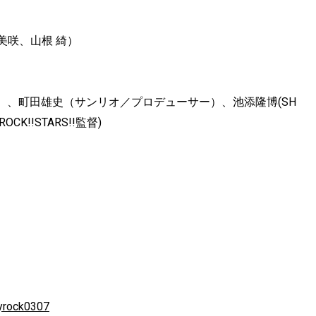
田美咲、山根 綺）
、町田雄史（サンリオ／プロデューサー）、池添隆博(SH
OCK!!STARS!!監督)
byrock0307