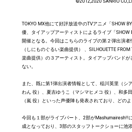
©2012,2020 SANRIO C
TOKYO MX他にて好評放送中のTVアニメ「SHOW BY R
優、タイアップアーティストによるライブ「SHOW BY ROCK!
開催となる。今回はこちらのライブの第２弾出演者
（しにものぐるい楽曲提供） 、SILHOUETTE FROM
楽曲提供）の３アーティスト。タイアップバンドが
ない。
また、既に第1弾出演者情報として、稲川英里（シア
わん 役）、夏吉ゆうこ（マシマヒメコ 役）、和多
（嵐 役）といった声優陣も発表されており、どの
今回も１部がライブパート、2部がMashumaires
成となっており、3部のスタッフトークショーに池添隆博(SHO