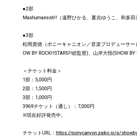
●2部
Mashumairesh!!（遠野ひかる、夏吉ゆうこ、和多
●3部
松岡貴徳（ポニーキャニオン／音楽プロデューサー）
OW BY ROCK!!STARS!!総監督)、山岸大悟(SHOW BY R
＜チケット料金＞
1部：5,000円
2部：1,500円
3部：1,000円
3969チケット（通し）：7,000円
※現在好評発売中。
チケットURL：
https://ponycanyon.zaiko.io/e/show