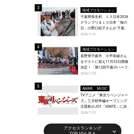
ト〜』と『最終楽章 響け！ユ
ーフォニアム』前編の一挙上
地域プロモーション
映が決定！
千葉県長生村、ミス日本2026
グランプリ＆ミス日本「海の
日」の野口絵子さんが 千葉県
唯一の村・長生村で地引網を
2026/7/31
体験！
地域プロモーション
長野県千曲市、小平奈緒さん
をゲストに迎え11月22日開催
決定！「第12回千曲川ハーフ
マラソン」エントリー受付開
2026/7/23
始！
ANIME
MUSIC
TVアニメ『東京リベンジャー
ズ』三天戦争編オープニング
主題歌がJO1「IGNITE」に決
定！メンバー全員から喜びと
2026/7/21
作品への想いあふれるコメン
トが到着！9月に東京・大阪で
アクセスランキング
先行上映会を開催！
TOP 10を見る