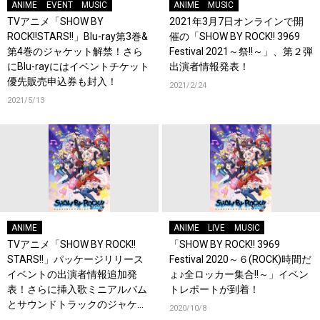
ANIME
EVENT
MUSIC
ANIME
MUSIC
TVアニメ「SHOW BY
2021年3月7日オンラインで開
ROCK!!STARS!!」Blu-ray第3巻&
催の「SHOW BY ROCK!! 3969
第4巻のジャケット解禁！さら
Festival 2021～祭!!～」、第２弾
にBlu-rayにはイベントチケット
出演者情報発表！
優先販売申込券も封入！
2021/2/24
2021/5/13
ANIME
ANIME
LIVE
MUSIC
TVアニメ「SHOW BY ROCK!!
「SHOW BY ROCK!! 3969
STARS!!」パッケージリリース
Festival 2020～６(ROCK)時間だ
イベントの出演者情報追加発
ょ♪全ロッカー集合!!～」イベン
表！さらに挿入歌ミニアルバム
トレポートが到着！
とサウンドトラックのジャケッ
2020/10/8
トも公開！