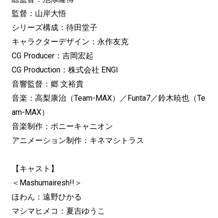
監督：山岸大悟
シリーズ構成：待田堂子
キャラクターデザイン：永作友克
CG Producer：吉岡宏起
CG Production：株式会社 ENGI
音響監督：郷 文裕貴
音楽：高梨康治（Team-MAX）／Funta7／鈴木暁也（Te
am-MAX）
音楽制作：ポニーキャニオン
アニメーション制作：キネマシトラス
【キャスト】
＜Mashumairesh!!＞
ほわん：遠野ひかる
マシマヒメコ：夏吉ゆうこ