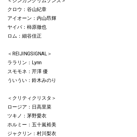
＜シンガンクリムゾンズ＞
クロウ：谷山紀章
アイオーン：内山昂輝
ヤイバ：柿原徹也
ロム：細谷佳正
＜REIJINGSIGNAL＞
ララリン：Lynn
スモモネ：芹澤 優
ういうい：鈴木みのり
＜クリティクリスタ＞
ロージア：日高里菜
ツキノ：茅野愛衣
ホルミー：五十嵐裕美
ジャクリン：村川梨衣