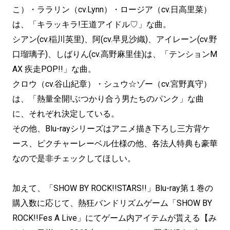
こ）・ララリン（cv.Lynn）・ロージア（cv.日高里菜）
は、「キラッキラ!王道アイドル♡」な曲。
シアン(cv.稲川英⾥)、阿(cv.早⾒沙織)、アイレーン(cv.野
⼝瑠璃⼦)、しばりん(cv.⾼野⿇⾥佳)は、「テンションM
AX 疾走POP!!」な曲。
クロウ（cv.谷山紀章）・シュウ☆ゾー（cv.宮野真守）
は、「熱量全開!ぶつかり合う男たちのパンク」な曲
に、それぞれ決定している。
その他、Blu-rayシリーズはアニメ描き下ろし三方背ケ
ース、ピクチャーレーベル仕様の他、各法人特典も豪華
なので是非チェックしてほしい。
加えて、「SHOW BY ROCK!!STARS!!」Blu-ray第１巻の
購入数に応じて、熱狂バンドリズムゲーム「SHOW BY
ROCK!!Fes A Live」にてゲーム内アイテムが貰える【み