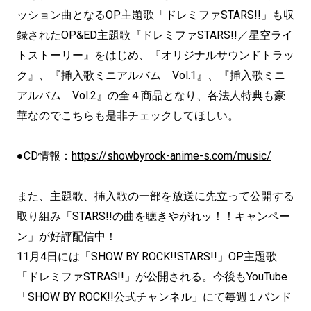
ッション曲となるOP主題歌「ドレミファSTARS!!」も収
録されたOP&ED主題歌『ドレミファSTARS!!／星空ライ
トストーリー』をはじめ、『オリジナルサウンドトラッ
ク』、『挿入歌ミニアルバム Vol.1』、『挿入歌ミニ
アルバム Vol.2』の全４商品となり、各法人特典も豪
華なのでこちらも是非チェックしてほしい。
●CD情報：
https://showbyrock-anime-s.com/music/
また、主題歌、挿入歌の一部を放送に先立って公開する
取り組み「STARS!!の曲を聴きやがれッ！！キャンペー
ン」が好評配信中！
11月4日には「SHOW BY ROCK!!STARS!!」OP主題歌
「ドレミファSTRAS!!」が公開される。今後もYouTube
「SHOW BY ROCK!!公式チャンネル」にて毎週１バンド