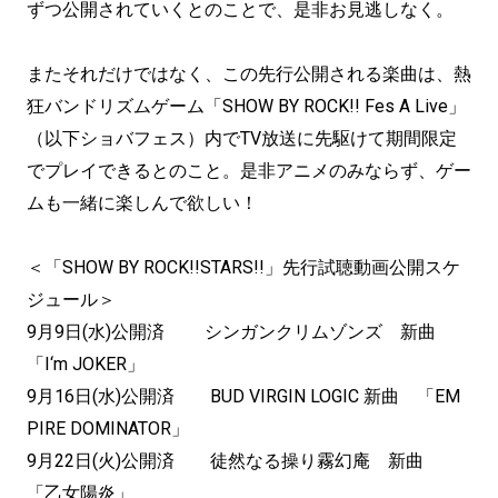
ずつ公開されていくとのことで、是非お見逃しなく。
またそれだけではなく、この先行公開される楽曲は、熱
狂バンドリズムゲーム「SHOW BY ROCK!! Fes A Live」
（以下ショバフェス）内でTV放送に先駆けて期間限定
でプレイできるとのこと。是非アニメのみならず、ゲー
ムも一緒に楽しんで欲しい！
＜「SHOW BY ROCK!!STARS!!」先行試聴動画公開スケ
ジュール＞
9月9日(水)公開済 シンガンクリムゾンズ 新曲
「I‘m JOKER」
9月16日(水)公開済 BUD VIRGIN LOGIC 新曲 「EM
PIRE DOMINATOR」
9月22日(火)公開済 徒然なる操り霧幻庵 新曲
「乙女陽炎」