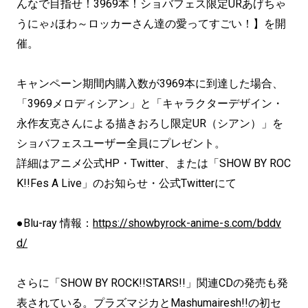
んなで目指せ！3969本！ショバフェス限定URあげちゃ
うにゃ♪ほわ～ロッカーさん達の愛ってすごい！】を開
催。
キャンペーン期間内購入数が3969本に到達した場合、
「3969メロディシアン」と「キャラクターデザイン・
永作友克さんによる描きおろし限定UR（シアン）」を
ショバフェスユーザー全員にプレゼント。
詳細はアニメ公式HP・Twitter、または「SHOW BY ROC
K!!Fes A Live」のお知らせ・公式Twitterにて
●Blu-ray 情報：
https://showbyrock-anime-s.com/bddv
d/
さらに「SHOW BY ROCK!!STARS!!」関連CDの発売も発
表されている。プラズマジカとMashumairesh!!の初セ