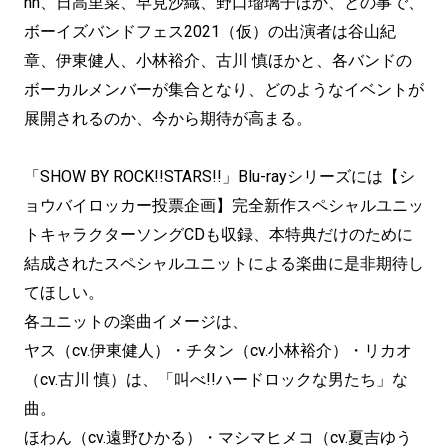
nn、日高里菜、早見沙織、野口瑠璃子ほか、との事で、
ボーイズバンドフェス2021（仮）の出演者は谷山紀
章、伊東健人、小林裕介、古川 慎ほかと、各バンドの
ボーカルメンバーが集合となり、どのようなイベントが
展開されるのか、今から期待が高まる。
「SHOW BY ROCK!!STARS!!」Blu-rayシリーズには【シ
ョウバイロッカー投票企画】完全新作スペシャルユニッ
トキャラクターソングCDも収録、本特典だけのために
結成されたスペシャルユニットによる楽曲に是非期待し
てほしい。
各ユニットの楽曲イメージは、
ヤス（cv.伊東健人）・チタン（cv.小林裕介）・リカオ
（cv.古川 慎）は、「叫べ!!ハードロックな男たち」な
曲。
ほわん（cv.遠野ひかる）・マシマヒメコ（cv.夏吉ゆう