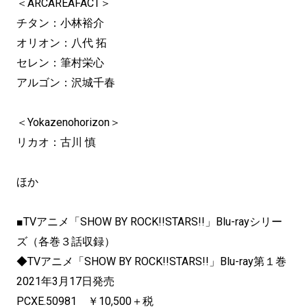
＜ARCAREAFACT＞
チタン：小林裕介
オリオン：八代 拓
セレン：筆村栄心
アルゴン：沢城千春
＜Yokazenohorizon＞
リカオ：古川 慎
ほか
■TVアニメ「SHOW BY ROCK!!STARS!!」Blu-rayシリー
ズ（各巻３話収録）
◆TVアニメ「SHOW BY ROCK!!STARS!!」Blu-ray第１巻
2021年3月17日発売
PCXE.50981 ￥10,500＋税