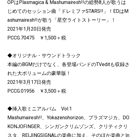
OPはPlasmagica & Mashumairesh!!の総勢8人が歌うは
じめてのセッション曲「ドレミファSTARS!!」！EDはM
ashumairesh!!が歌う「星空ライトストーリー」！
2021年1月20日発売
PCCG.70475 ￥1,500＋税
◆オリジナル・サウンドトラック
本編のBGMだけでなく、各登場バンドのTVeditも収録さ
れた大ボリュームの豪華版！
2021年3月17日発売
PCCG.01956 ￥3,500＋税
◆挿入歌ミニアルバム Vol.1
Mashumairesh!!、Yokazenohorizon、プラズマジカ、DO
KONJOFINGER、シンガンクリムゾンズ、クリティクリ
スタ、REIJINGSIGNALの楽曲に加え、そのほか楽曲とIn