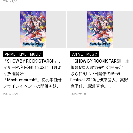
2021/1/7
ANIME
LIVE
MUSIC
ANIME
MUSIC
「SHOW BY ROCK!!STARS!!」テ
「SHOW BY ROCK!!STARS!!」主
ィザーPV初公開！2021年1月よ
題歌&挿入歌の先行公開決定！
り放送開始！
さらに9月27日開催の3969
「Mashumairesh!!」初の単独オ
Festival 2020に伊東健人、高野
ンラインイベントの開催も決
麻里佳、廣瀬 直也、
定！
SILHOUETTE FROM THE SKYLIT
2020/9/28
2020/9/10
の出演が決定！