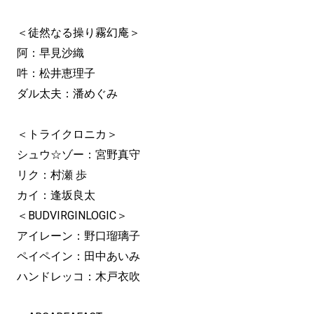
＜徒然なる操り霧幻庵＞
阿：早見沙織
吽：松井恵理子
ダル太夫：潘めぐみ
＜トライクロニカ＞
シュウ☆ゾー：宮野真守
リク：村瀬 歩
カイ：逢坂良太
＜BUDVIRGINLOGIC＞
アイレーン：野口瑠璃子
ペイペイン：田中あいみ
ハンドレッコ：木戸衣吹