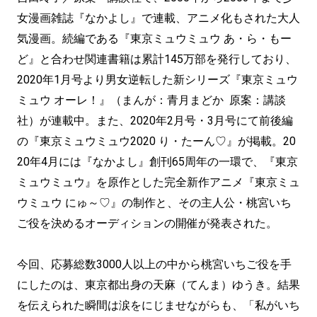
女漫画雑誌『なかよし』で連載、アニメ化もされた大人
気漫画。続編である『東京ミュウミュウ あ・ら・もー
ど』と合わせ関連書籍は累計145万部を発行しており、
2020年1月号より男女逆転した新シリーズ『東京ミュウ
ミュウ オーレ！』（まんが：青月まどか 原案：講談
社）が連載中。また、2020年2月号・3月号にて前後編
の『東京ミュウミュウ2020 り・たーん♡』が掲載。20
20年4月には『なかよし』創刊65周年の一環で、『東京
ミュウミュウ』を原作とした完全新作アニメ『東京ミュ
ウミュウ にゅ～♡』の制作と、その主人公・桃宮いち
ご役を決めるオーディションの開催が発表された。
今回、応募総数3000人以上の中から桃宮いちご役を手
にしたのは、東京都出身の天麻（てんま）ゆうき。結果
を伝えられた瞬間は涙をにじませながらも、「私がいち