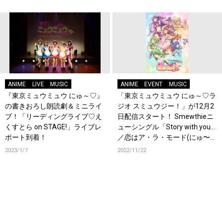
ANIME
LIVE
MUSIC
ANIME
EVENT
MUSIC
『東京ミュウミュウ にゅ～♡』
「東京ミュウミュウ にゅ～♡ラ
の書きおろし朗読劇＆ミニライ
ジオ スミュウジー！」が12月2
ブ！「リーディングライブ♡え
日配信スタート！ Smewthieニ
くすとら on STAGE!」ライブレ
ューシングル「Story with you…
ポート到着！
／恋はア・ラ・モード(にゅ〜
♡ver.)」 リリースイベント＆キ
2023/1/7
2022/11/22
ャンペーン情報解禁！