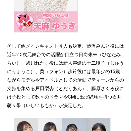
そして他メインキャスト４人も決定。藍沢みんと役には
近年2.5次元舞台での活躍が目立つ日向未来（ひなたみ
らい）、碧川れたす役には新人声優の十二稜子（じゅう
にりょうこ）、黄（フォン）歩鈴役には最年少の15歳
ながらモデルやアイドルとしての活動でティーンからの
支持を集める戸田梨杏（とだりあん）、藤原ざくろ役に
は子役として数々のドラマやCMに出演経験を持つ石井
萌々果（いしいももか）が決定した。