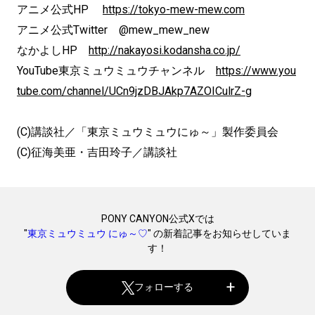
アニメ公式HP
https://tokyo-mew-mew.com
アニメ公式Twitter @mew_mew_new
なかよしHP
http://nakayosi.kodansha.co.jp/
YouTube東京ミュウミュウチャンネル
https://www.you
tube.com/channel/UCn9jzDBJAkp7AZOICulrZ-g
(C)講談社／「東京ミュウミュウにゅ～」製作委員会
(C)征海美亜・吉田玲子／講談社
PONY CANYON公式Xでは
"
東京ミュウミュウ にゅ～♡
" の新着記事をお知らせしていま
す！
フォローする