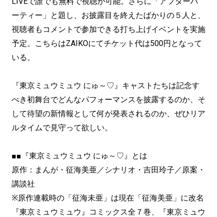
LIVEで誰でも無料で視聴が可能。さらに「アフターパ
ーティー」と題し、お披露目を終えたばかりの５人と、
視聴者もコメントで参加できる打ち上げイベントを実施
予定。こちらはZAIKOにてチケット代は500円となって
いる。
『東京ミュウミュウ にゅ～♡』キャストたちは記念す
べき初舞台でどんなパフォーマンスを披露するのか、そ
して待望の新情報として何が発表されるのか、ぜひリア
ルタイムで見守って欲しい。
■■『東京ミュウミュウ にゅ～♡』とは
原作：まんが・征海美亜／シナリオ・吉田玲子／原案・
講談社
※原作連載時の「征海未亜」は現在「征海美亜」に改名
『東京ミュウミュウ』コミックス全７巻、『東京ミュウ