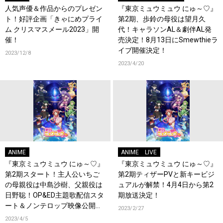
人気声優＆作品からのプレゼン
『東京ミュウミュウ にゅ～♡』
ト！好評企画「きゃにめプライ
第2期、歩鈴の母役は望月久
ム クリスマスメール2023」開
代！キャラソンAL＆劇伴AL発
催！
売決定！8月13日にSmewthieラ
イブ開催決定！
2023/12/8
2023/4/20
ANIME
ANIME
LIVE
『東京ミュウミュウ にゅ～♡』
『東京ミュウミュウ にゅ～♡』
第2期スタート！主人公いちご
第2期ティザーPVと新キービジ
の母親役は中島沙樹、父親役は
ュアルが解禁！4月4日から第2
日野聡！OP&ED主題歌配信スタ
期放送決定！
ート＆ノンテロップ映像公開！
2023/2/27
BD＆DVD情報も解禁！
2023/4/5