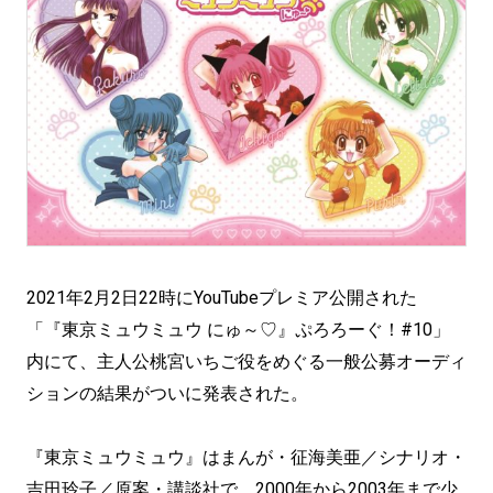
2021年2月2日22時にYouTubeプレミア公開された
「『東京ミュウミュウ にゅ～♡』ぷろろーぐ！#10」
内にて、主人公桃宮いちご役をめぐる一般公募オーディ
ションの結果がついに発表された。
『東京ミュウミュウ』はまんが・征海美亜／シナリオ・
吉田玲子／原案・講談社で、2000年から2003年まで少