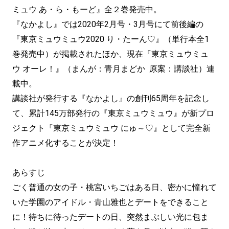
ミュウ あ・ら・もーど』全２巻発売中。
『なかよし』では2020年2月号・3月号にて前後編の
『東京ミュウミュウ2020 り・たーん♡』（単行本全1
巻発売中）が掲載されたほか、現在『東京ミュウミュ
ウ オーレ！』（まんが：青月まどか 原案：講談社）連
載中。
講談社が発行する『なかよし』の創刊65周年を記念し
て、累計145万部発行の『東京ミュウミュウ』が新プロ
ジェクト『東京ミュウミュウ にゅ～♡』として完全新
作アニメ化することが決定！
あらすじ
ごく普通の女の子・桃宮いちごはある日、密かに憧れて
いた学園のアイドル・青山雅也とデートをできること
に！待ちに待ったデートの日、突然まぶしい光に包ま