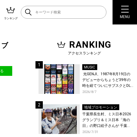
MENU
ランキング
RANKING
イブ
アクセスランキング
MUSIC
送る
光GENJI、1987年8月19日の
デビューからちょうど39年の
時を経てついにサブスクとDL
配信が解禁！
2026/8/7
地域プロモーション
千葉県長生村、ミス日本2026
グランプリ＆ミス日本「海の
日」の野口絵子さんが 千葉県
唯一の村・長生村で地引網を
2026/7/31