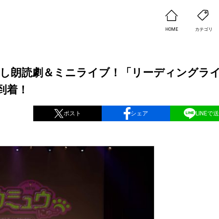
HOME
カテゴリ
ろし朗読劇＆ミニライブ！「リーディングラ
ト到着！
ポスト
シェア
LINEで