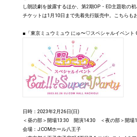
し朗読劇を披露するほか、第2期OP・ED主題歌の
チケットは1月10日まで先着先行販売中。こちらも
■「東京ミュウミュウ にゅ〜♡スペシャルイベント Cat!!
日時：2023年2月26日(日)
＜昼の部＞開場13:30 開演14:30 ＜夜の部＞開場17:
会場：J:COMホール八王子