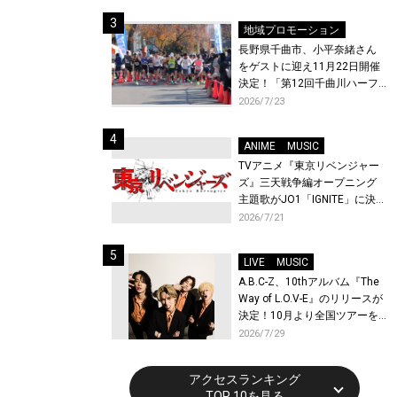
体験！
地域プロモーション
長野県千曲市、小平奈緒さん
をゲストに迎え11月22日開催
決定！「第12回千曲川ハーフ
マラソン」エントリー受付開
2026/7/23
始！
ANIME
MUSIC
TVアニメ『東京リベンジャー
ズ』三天戦争編オープニング
主題歌がJO1「IGNITE」に決
定！メンバー全員から喜びと
2026/7/21
作品への想いあふれるコメン
トが到着！9月に東京・大阪で
LIVE
MUSIC
先行上映会を開催！
A.B.C-Z、10thアルバム『The
Way of L.O.V-E』のリリースが
決定！10月より全国ツアーを
開催！
2026/7/29
アクセスランキング
TOP 10を見る