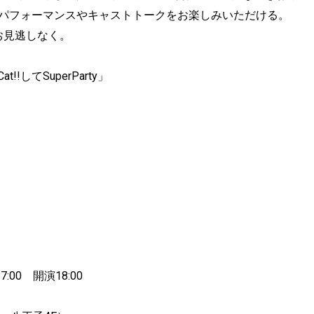
初パフォーマンスやキャストトークをお楽しみいただける。
お見逃しなく。
してSuperParty」
00 開演18:00