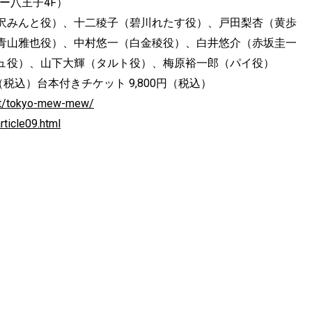
ー八王子4F）
沢みんと役）、十二稜子（碧川れたす役）、戸田梨杏（黄歩
青山雅也役）、中村悠一（白金稜役）、白井悠介（赤坂圭一
ュ役）、山下大輝（タルト役）、梅原裕一郎（パイ役）
（税込）台本付きチケット 9,800円（税込）
cket/tokyo-mew-mew/
ticle09.html