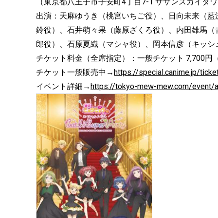
（東京都八王子市子安町4丁目7-1 サザンスカイタワ
出演：天麻ゆうき（桃宮いちご役）、日向未来（藍
鈴役）、石井萌々果（藤原ざくろ役）、内田雄馬（
郎役）、石原夏織（マシャ役）、岡本信彦（キッシ
チケット料金（全席指定）：一般チケット 7,700円
チケット一般販売中→
https://special.canime.jp/ti
イベント詳細→
https://tokyo-mew-mew.com/event/ar