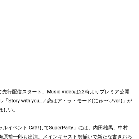
イトにて先行配信スタート、Music Videoは22時よりプレミア公開
tory with you…／恋はア・ラ・モード(にゅ〜♡ver.)」が
ほしい。
ベント Cat!!してSuperParty」には、内田雄馬、中村
梅原裕一郎も出演。メインキャスト勢揃いで新たな書きおろ