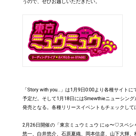
うので、ぜひお越しいただきたい。
「Story with you…」は1月9日0:00より各種サ
予定だ。そして1月18日にはSmewthieニューシングル「S
発売となる。各種リリースイベントもチェックして
2月26日開催の「東京ミュウミュウ にゅ〜♡スペシャルイ
悠一、白井悠介、石原夏織、岡本信彦、山下大輝、