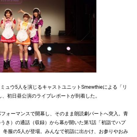
ュウ5人を演じるキャストユニットSmewthieによる「リ
開幕し、初日昼公演のライブレポートが到着した。
rls」のパフォーマンスで開幕し、そのまま朗読劇パートへ突入。青
ゆうき）の通話（収録）から幕が開いた第1話「初詣でハプ
、冬服の5人が登場。みんなで初詣に出かけ、お参りやおみ