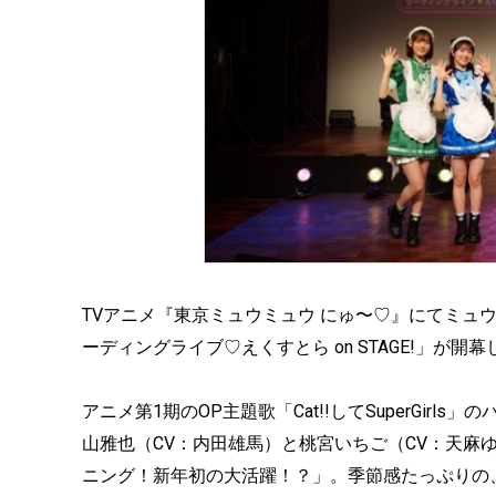
TVアニメ『東京ミュウミュウ にゅ〜♡』にてミュウミ
ーディングライブ♡えくすとら on STAGE!」が
アニメ第1期のOP主題歌「Cat!!してSuperGi
山雅也（CV：内田雄馬）と桃宮いちご（CV：天麻
ニング！新年初の大活躍！？」。季節感たっぷりの