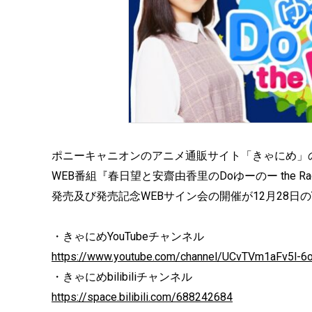
ポニーキャニオンのアニメ通販サイト「きゃにめ」の公式Y
WEB番組『春日望と安齋由香里のDoゆーのー the
発売及び発売記念WEBサイン会の開催が12月28日のY
・きゃにめYouTubeチャンネル
https://www.youtube.com/channel/UCvTVm1aFv5l
・きゃにめbilibiliチャンネル
https://space.bilibili.com/688242684