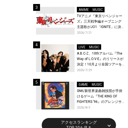
始！
ANIME
MUSIC
TVアニメ『東京リベンジャー
ズ』三天戦争編オープニング
主題歌がJO1「IGNITE」に決
定！メンバー全員から喜びと
2026/7/21
作品への想いあふれるコメン
トが到着！9月に東京・大阪で
LIVE
MUSIC
先行上映会を開催！
A.B.C-Z、10thアルバム『The
Way of L.O.V-E』のリリースが
決定！10月より全国ツアーを
開催！
2026/7/29
GAME
MUSIC
SNK/新世界楽曲雑技団が手掛
けるゲーム『THE KING OF
FIGHTERS ’96』のアレンジサ
ウンドトラックが配信開始！
2026/8/3
アクセスランキング
TOP 10を見る