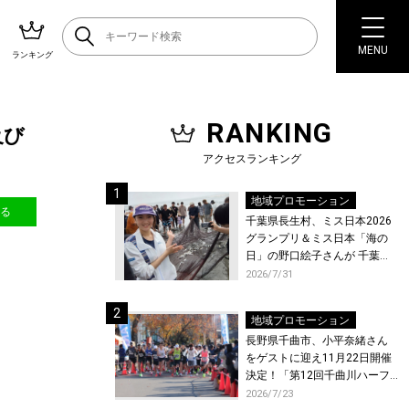
MENU
ランキング
RANKING
及び
アクセスランキング
地域プロモーション
送る
千葉県長生村、ミス日本2026
グランプリ＆ミス日本「海の
日」の野口絵子さんが 千葉県
唯一の村・長生村で地引網を
2026/7/31
体験！
地域プロモーション
長野県千曲市、小平奈緒さん
をゲストに迎え11月22日開催
決定！「第12回千曲川ハーフ
マラソン」エントリー受付開
2026/7/23