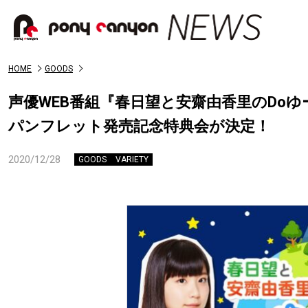
HOME
GOODS
声優WEB番組『春日望と安齋由香里のDoゆー
パンフレット発売記念特典会が決定！
2020/12/28
GOODS
VARIETY