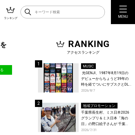
MENU
ランキング
RANKING
力を
アクセスランキング
MUSIC
送る
光GENJI、1987年8月19日の
デビューからちょうど39年の
時を経てついにサブスクとDL
配信が解禁！
2026/8/7
地域プロモーション
千葉県長生村、ミス日本2026
グランプリ＆ミス日本「海の
日」の野口絵子さんが 千葉県
唯一の村・長生村で地引網を
2026/7/31