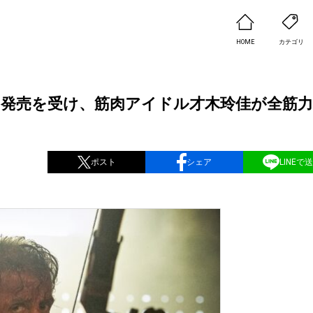
HOME
カテゴリ
ジ発売を受け、筋肉アイドル才木玲佳が全筋
ポスト
シェア
LINEで