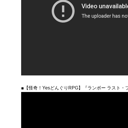
■
【怪奇！
Yes
どんぐり
RPG
】『ランボー ラスト・