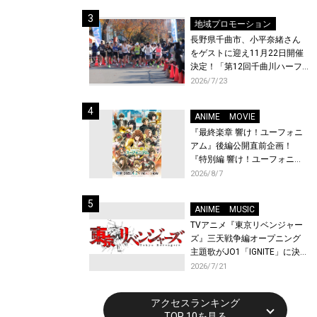
体験！
地域プロモーション
長野県千曲市、小平奈緒さん
をゲストに迎え11月22日開催
決定！「第12回千曲川ハーフ
マラソン」エントリー受付開
2026/7/23
始！
ANIME
MOVIE
『最終楽章 響け！ユーフォニ
アム』後編公開直前企画！
『特別編 響け！ユーフォニア
ム〜アンサンブルコンテス
2026/8/7
ト〜』と『最終楽章 響け！ユ
ーフォニアム』前編の一挙上
ANIME
MUSIC
映が決定！
TVアニメ『東京リベンジャー
ズ』三天戦争編オープニング
主題歌がJO1「IGNITE」に決
定！メンバー全員から喜びと
2026/7/21
作品への想いあふれるコメン
トが到着！9月に東京・大阪で
アクセスランキング
先行上映会を開催！
TOP 10を見る