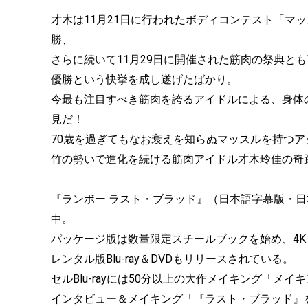
才木は11月21日に行われたボディコンテスト「マ
勝、
さらに続いて11月29日に開催された筋肉の祭典と
優勝という快挙を成し遂げたばかり。
今最も注目すべき筋肉を誇るアイドルによる、身体
見だ！
70歳を過ぎてもなお衰えを知らぬマッスルを持つ
竹の勢いで進化を続ける筋肉アイドル才木玲佳の奇
『ランボー ラスト・ブラッド』（日本語字幕版・
中。
パッケージ版は数量限定スチールブックを始め、4K Ultra
レンタル版Blu-ray＆DVDもリリースされている。
セルBlu-rayには50分以上の大作メイキング「
インタビュー＆メイキング「『ラスト・ブラッド』