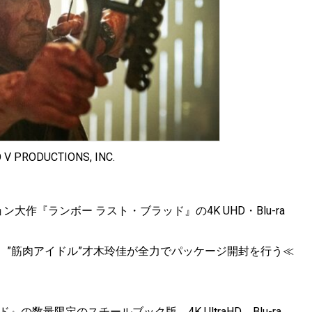
 V PRODUCTIONS, INC.
作『ランボー ラスト・ブラッド』の4K UHD・Blu-ra
、”筋肉アイドル”才木玲佳が全力でパッケージ開封を行う≪
数量限定のスチールブック版、4K UltraHD Blu-ra