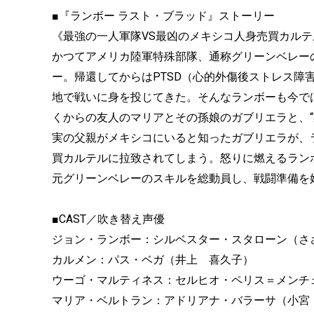
■『ランボー ラスト・ブラッド』ストーリー
《最強の一人軍隊VS最凶のメキシコ人身売買カル
かつてアメリカ陸軍特殊部隊、通称グリーンベレー
ー。帰還してからはPTSD（心的外傷後ストレス障
地で戦いに身を投じてきた。そんなランボーも今で
くからの友人のマリアとその孫娘のガブリエラと、
実の父親がメキシコにいると知ったガブリエラが、
買カルテルに拉致されてしまう。怒りに燃えるラン
元グリーンベレーのスキルを総動員し、戦闘準備を
■CAST／吹き替え声優
ジョン・ランボー：シルベスター・スタローン（さ
カルメン：パス・ベガ（井上 喜久子）
ウーゴ・マルティネス：セルヒオ・ペリス＝メンチ
マリア・ベルトラン：アドリアナ・バラーサ（小宮