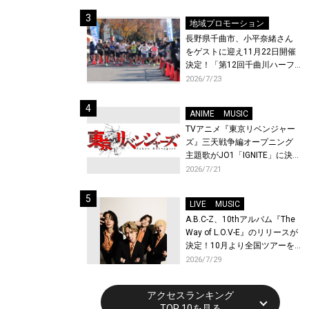
体験！
地域プロモーション
長野県千曲市、小平奈緒さん
をゲストに迎え11月22日開催
決定！「第12回千曲川ハーフ
マラソン」エントリー受付開
2026/7/23
始！
ANIME
MUSIC
TVアニメ『東京リベンジャー
ズ』三天戦争編オープニング
主題歌がJO1「IGNITE」に決
定！メンバー全員から喜びと
2026/7/21
作品への想いあふれるコメン
トが到着！9月に東京・大阪で
LIVE
MUSIC
先行上映会を開催！
A.B.C-Z、10thアルバム『The
Way of L.O.V-E』のリリースが
決定！10月より全国ツアーを
開催！
2026/7/29
アクセスランキング
TOP 10を見る