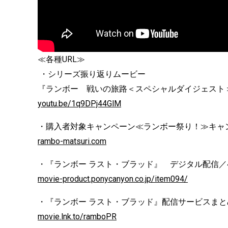
≪各種URL≫
・シリーズ振り返りムービー
『ランボー 戦いの旅路＜スペシャルダイジェスト
youtu.be/1q9DPj44GlM
・購入者対象キャンペーン≪ランボー祭り！≫キャ
rambo-matsuri.com
・『ランボー ラスト・ブラッド』 デジタル配信／4K U
movie-product.ponycanyon.co.jp/item094/
・『ランボー ラスト・ブラッド』配信サービスまとめ
movie.lnk.to/ramboPR