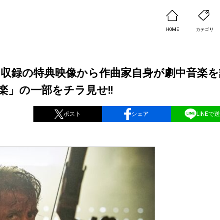
HOME
カテゴリ
イ収録の特典映像から作曲家自身が劇中音楽を
」の一部をチラ見せ!!
ポスト
シェア
LINEで