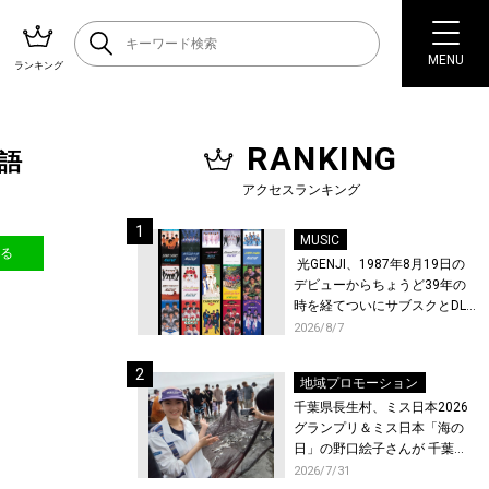
MENU
ランキング
RANKING
語
アクセスランキング
MUSIC
送る
光GENJI、1987年8月19日の
デビューからちょうど39年の
時を経てついにサブスクとDL
配信が解禁！
2026/8/7
地域プロモーション
千葉県長生村、ミス日本2026
グランプリ＆ミス日本「海の
日」の野口絵子さんが 千葉県
唯一の村・長生村で地引網を
2026/7/31