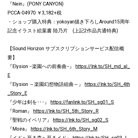
『Nein』(PONY CANYON)
PCCA-04970 ￥3,182+税
・ショップ購入特典：yokoyan描き下ろしAround15周年
記念イラスト絵葉書 陸乃片 (上記2作品共通特典)
【Sound Horizon サブスクリプションサービス配信概
要】
『Elysion −楽園への前奏曲−』
https://lnk.to/SH_md_al_
E
『Elysion ～楽園幻想物語組曲～』
https://lnk.to/SH_4th
_Story_E
『少年は剣を･･･』
https://fanlink.to/SH_sg01_S
『Roman』
https://lnk.to/SH_5th_Story_R
『聖戦のイベリア』
https://lnk.to/SH_sg02_S
『Moira』
https://lnk.to/SH_6th_Story_M
『イドへ至る森へ至るイド』
https://lnk.to/SH_sg03_I