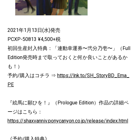
2021年1月13日(水)発売
PCXP-50813 ¥4,500+税
初回生産封入特典：「連動幸運券〜弐分乃壱〜」（Full
Edition発売時まで取っておくと何か良いことがあるか
も！）
予約/購入はコチラ ⇒
https://lnk.to/SH_StoryBD_Ema_
PE
『絵馬に願ひを！』（Prologue Edition）作品の詳細ペ
ージはこちら：
https://shaxvanniv.ponycanyon.co.jp/release/index.html
《予約/購入特典》