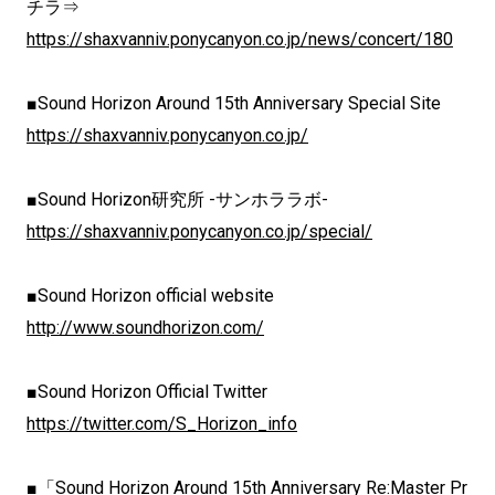
チラ⇒
https://shaxvanniv.ponycanyon.co.jp/news/concert/180
■Sound Horizon Around 15th Anniversary Special Site
https://shaxvanniv.ponycanyon.co.jp/
■Sound Horizon研究所 -サンホララボ-
https://shaxvanniv.ponycanyon.co.jp/special/
■Sound Horizon official website
http://www.soundhorizon.com/
■Sound Horizon Official Twitter
https://twitter.com/S_Horizon_info
■「Sound Horizon Around 15th Anniversary Re:Master Pr