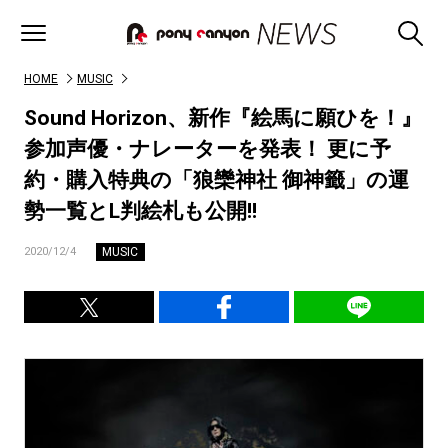
HOME
MUSIC
Sound Horizon、新作『絵馬に願ひを！』
参加声優・ナレーターを発表！ 更に予
約・購入特典の「狼欒神社 御神籤」の運
勢一覧とL判絵札も公開!!
MUSIC
2020/12/4