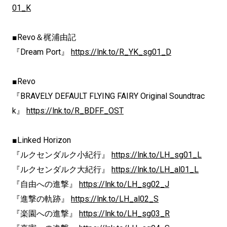
01_K
■Revo＆梶浦由記
『Dream Port』
https://lnk.to/R_YK_sg01_D
■Revo
『BRAVELY DEFAULT FLYING FAIRY Original Soundtrac
k』
https://lnk.to/R_BDFF_OST
■Linked Horizon
『ルクセンダルク小紀行』
https://lnk.to/LH_sg01_L
『ルクセンダルク大紀行』
https://lnk.to/LH_al01_L
『自由への進撃』
https://lnk.to/LH_sg02_J
『進撃の軌跡』
https://lnk.to/LH_al02_S
『楽園への進撃』
https://lnk.to/LH_sg03_R