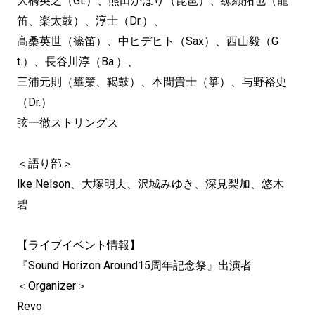
大橋英之（Gt.）、熊田かほり（琵琶）、纐纈拓也（龍
笛、楽太鼓）、淳士（Dr.）、
髙桑英世（篠笛）、中ヒデヒト（Sax）、西山毅（G
t.）、長谷川淳（Ba.）、
三浦元則（篳篥、鞨鼓）、本間貴士（箏）、与野裕史
（Dr.）
弦一徹ストリングス
＜語り部＞
Ike Nelson、大塚明夫、沢城みゆき、深見梨加、悠木
碧
【ライブイベント情報】
『Sound Horizon Around15周年記念祭』出演者
＜Organizer＞
Revo