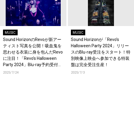
MUSIC
MUSIC
Sound HorizonのRevoが新アー
Sound Horizonが「Revo’s
ティスト写真を公開！吸血鬼を
Halloween Party 2024」リリー
思わせる衣装に身を包んだRevo
スのBlu-ray受注をスタート！特
に注目！「Revo’s Halloween
別映像上映会へ参加できる特装
Party 2024」Blu-ray予約受付
盤は完全受注生産！
中！
2025/7/24
2025/7/3