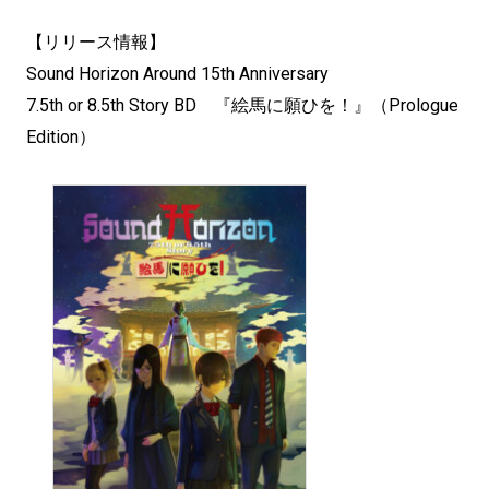
【リリース情報】
Sound Horizon Around 15th Anniversary
7.5th or 8.5th Story BD 『絵馬に願ひを！』（Prologue
Edition）