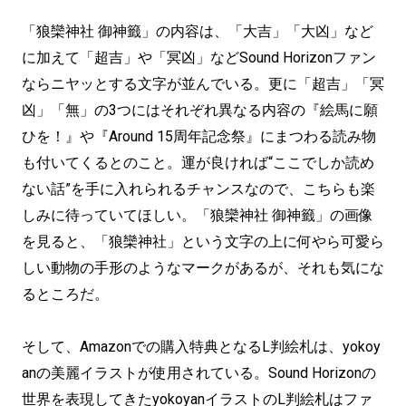
「狼欒神社 御神籤」の内容は、「大吉」「大凶」など
に加えて「超吉」や「冥凶」などSound Horizonファン
ならニヤッとする文字が並んでいる。更に「超吉」「冥
凶」「無」の3つにはそれぞれ異なる内容の『絵馬に願
ひを！』や『Around 15周年記念祭』にまつわる読み物
も付いてくるとのこと。運が良ければ“ここでしか読め
ない話”を手に入れられるチャンスなので、こちらも楽
しみに待っていてほしい。「狼欒神社 御神籤」の画像
を見ると、「狼欒神社」という文字の上に何やら可愛ら
しい動物の手形のようなマークがあるが、それも気にな
るところだ。
そして、Amazonでの購入特典となるL判絵札は、yokoy
anの美麗イラストが使用されている。Sound Horizonの
世界を表現してきたyokoyanイラストのL判絵札はファ