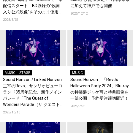
配信スタート！BD収録の“歌詞
に加えて神戸でも開催！
入り公式映像”をそのまま使用し
2025/12/12
た特別仕様のコンテンツ！
2026/3/31
MUSIC
STAGE
MUSIC
Sound Horizon / Linked Horizon
Sound Horizon、「Revo’s
主宰のRevo、サンリオピューロ
Halloween Party 2024」Blu-ray
ランド35周年記念、新作メイン
の特装盤ジャケ写と特典画像を
パレード「The Quest of
一部公開！予約受注締切間近！
Wonders Parade（ザ クエスト
2025/7/31
オブ ワンダーズ パレード）」
2025/10/16
楽曲提供が決定！