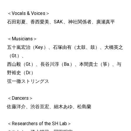
＜Vocals & Voices＞
石田彩夏、香西愛美、SAK.、神社関係者、廣瀬真平
＜Musicians＞
五十嵐宏治（Key.）、石塚由有（太鼓、鼓）、大橋英之
（Gt.）、
西山毅（Gt.）、長谷川淳（Ba.）、本間貴士（箏）、与
野裕史（Dr.）
弦一徹ストリングス
＜Dancers＞
佐藤洋介、渋谷亘宏、細木あゆ、松島蘭
＜Researchers of the SH Lab＞