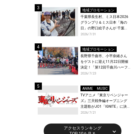
ト〜』と『最終楽章 響け！ユ
ーフォニアム』前編の一挙上
地域プロモーション
映が決定！
千葉県長生村、ミス日本2026
グランプリ＆ミス日本「海の
日」の野口絵子さんが 千葉県
唯一の村・長生村で地引網を
2026/7/31
体験！
地域プロモーション
長野県千曲市、小平奈緒さん
をゲストに迎え11月22日開催
決定！「第12回千曲川ハーフ
マラソン」エントリー受付開
2026/7/23
始！
ANIME
MUSIC
TVアニメ『東京リベンジャー
ズ』三天戦争編オープニング
主題歌がJO1「IGNITE」に決
定！メンバー全員から喜びと
2026/7/21
作品への想いあふれるコメン
トが到着！9月に東京・大阪で
アクセスランキング
先行上映会を開催！
TOP 10を見る