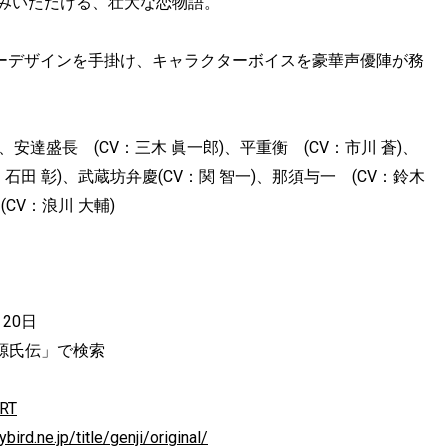
しみいただける、壮大な恋物語。
ターデザインを手掛け、キャラクターボイスを豪華声優陣が務
)、安達盛長 (CV：三木 眞一郎)、平重衡 (CV：市川 蒼)、
石田 彰)、武蔵坊弁慶(CV：関 智一)、那須与一 (CV：鈴木
CV：浪川 大輔)
20日
メン源氏伝」で検索
DRT
bird.ne.jp/title/genji/original/