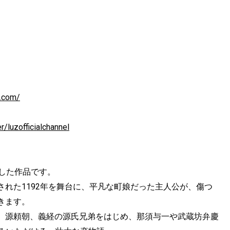
s.com/
/luzofficialchannel
した作品です。
れた1192年を舞台に、平凡な町娘だった主人公が、傷つ
きます。
、源頼朝、義経の源氏兄弟をはじめ、那須与一や武蔵坊弁慶