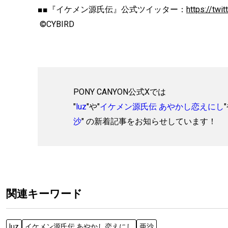
■■『イケメン源氏伝』公式ツイッター：
https://twi
©CYBIRD
PONY CANYON公式Xでは
"
luz
"や"
イケメン源氏伝 あやかし恋えにし
沙
" の新着記事をお知らせしています！
関連キーワード
luz
イケメン源氏伝 あやかし恋えにし
亜沙