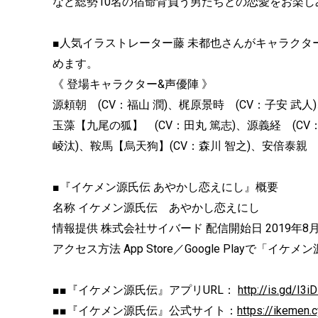
など総勢10名の宿命背負う男たちとの恋愛をお楽
■人気イラストレーター藤 未都也さんがキャラク
めます。
《 登場キャラクター&声優陣 》
源頼朝 (CV：福山 潤)、梶原景時 (CV：子安 武人
玉藻【九尾の狐】 (CV：田丸 篤志)、源義経 (CV：
崚汰)、鞍馬【烏天狗】(CV：森川 智之)、安倍泰親 (
■『イケメン源氏伝 あやかし恋えにし』概要
名称 イケメン源氏伝 あやかし恋えにし
情報提供 株式会社サイバード 配信開始日 2019年8月
アクセス方法 App Store／Google Playで「イケ
■■『イケメン源氏伝』アプリURL：
http://is.gd/I3i
■■『イケメン源氏伝』公式サイト：
https://ikemen.cy