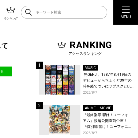
MENU
ランキング
RANKING
にて
アクセスランキング
MUSIC
送る
光GENJI、1987年8月19日の
デビューからちょうど39年の
時を経てついにサブスクとDL
配信が解禁！
2026/8/7
ANIME
MOVIE
『最終楽章 響け！ユーフォニ
アム』後編公開直前企画！
『特別編 響け！ユーフォニア
ム〜アンサンブルコンテス
2026/8/7