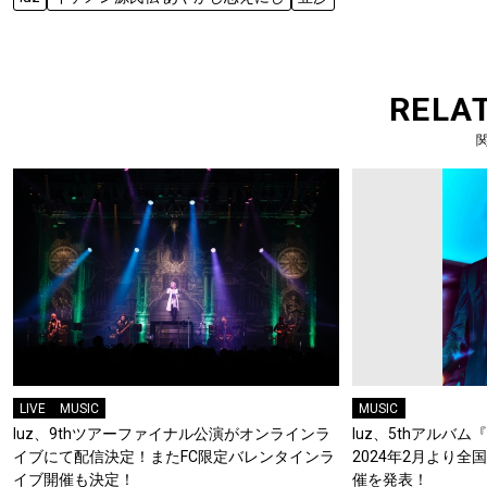
RELA
LIVE
MUSIC
MUSIC
luz、9thツアーファイナル公演がオンラインラ
luz、5thアルバム
イブにて配信決定！またFC限定バレンタインラ
2024年2月より全
イブ開催も決定！
催を発表！