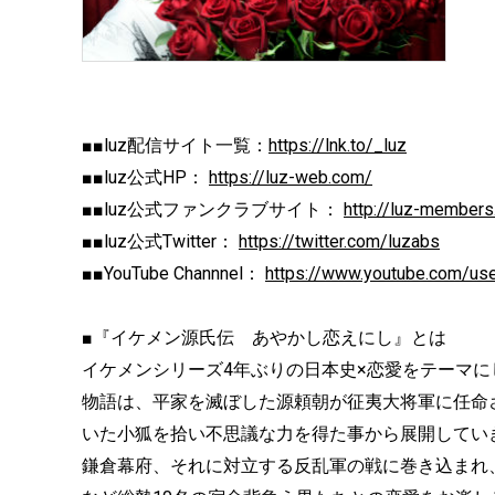
■■luz配信サイト一覧：
https://lnk.to/_luz
■■luz公式HP：
https://luz-web.com/
■■luz公式ファンクラブサイト：
http://luz-member
■■luz公式Twitter：
https://twitter.com/luzabs
■■YouTube Channnel：
https://www.youtube.com/user
■『イケメン源氏伝 あやかし恋えにし』とは
イケメンシリーズ4年ぶりの日本史×恋愛をテーマに
物語は、平家を滅ぼした源頼朝が征夷大将軍に任命さ
いた小狐を拾い不思議な力を得た事から展開してい
鎌倉幕府、それに対立する反乱軍の戦に巻き込まれ