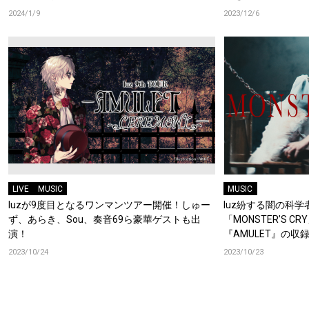
2024/1/9
2023/12/6
LIVE
MUSIC
MUSIC
luzが9度目となるワンマンツアー開催！しゅー
luz紛する闇の科
ず、あらき、Sou、奏音69ら豪華ゲストも出
「MONSTER’S 
演！
『AMULET』の収
2023/10/24
2023/10/23