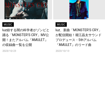
MUSIC
MUSIC
luz紛する闇の科学者がゾンビと
luz、新曲「MONSTER’S CRY」
踊る「MONSTER’S CRY」MV公
が配信開始！堀江晶太サウンド
開！またアルバム『AMULET』
プロデュース・5thアルバム
の収録曲一覧を公開
『AMULET』のリード曲
2023/10/23
2023/10/13