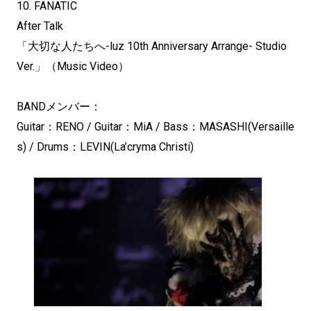
10. FANATIC
After Talk
「大切な人たちへ-luz 10th Anniversary Arrange- Studio
Ver.」（Music Video）
BANDメンバー：
Guitar：RENO / Guitar：MiA / Bass：MASASHI(Versaille
s) / Drums：LEVIN(La’cryma Christi)