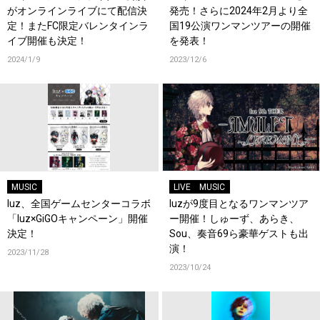
がオンラインライブにて配信決
発売！さらに2024年2月より全
定！またFC限定バレンタインラ
国19公演ワンマンツアーの開催
イブ開催も決定！
を発表！
2024/1/9
2023/12/6
MUSIC
LIVE
MUSIC
luz、全国ゲームセンターコラボ
luzが9度目となるワンマンツア
「luz×GiGOキャンペーン」開催
ー開催！しゅーず、あらき、
決定！
Sou、奏音69ら豪華ゲストも出
演！
2023/11/28
2023/10/24