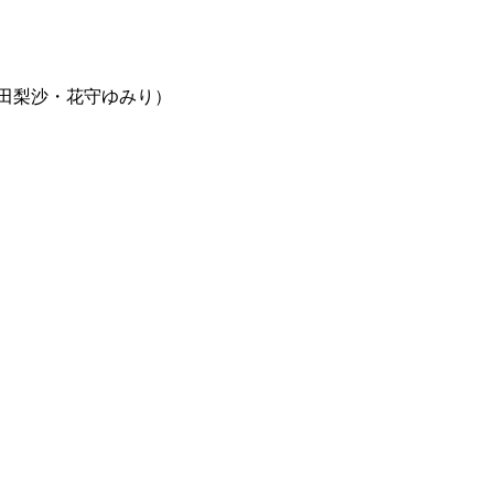
菜・種田梨沙・花守ゆみり）