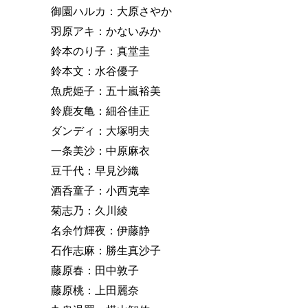
御園ハルカ：大原さやか
羽原アキ：かないみか
鈴本のり子：真堂圭
鈴本文：水谷優子
魚虎姫子：五十嵐裕美
鈴鹿友亀：細谷佳正
ダンディ：大塚明夫
一条美沙：中原麻衣
豆千代：早見沙織
酒呑童子：小西克幸
菊志乃：久川綾
名余竹輝夜：伊藤静
石作志麻：勝生真沙子
藤原春：田中敦子
藤原桃：上田麗奈