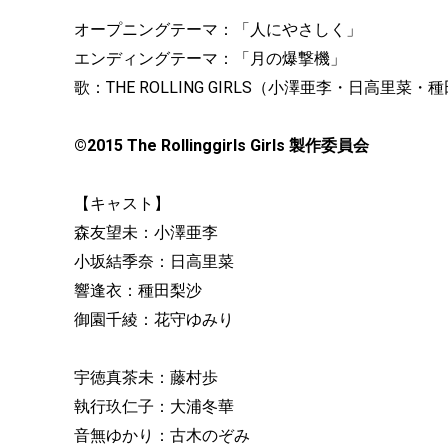
オープニングテーマ：「人にやさしく」
エンディングテーマ：「月の爆撃機」
歌：THE ROLLING GIRLS（小澤亜李・日高里
©2015 The Rollinggirls Girls 製作委員会
【キャスト】
森友望未：小澤亜李
小坂結季奈：日高里菜
響逢衣：種田梨沙
御園千綾：花守ゆみり
宇徳真茶未：藤村歩
執行玖仁子：大浦冬華
音無ゆかり：古木のぞみ