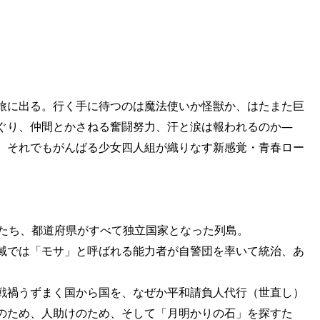
旅に出る。行く手に待つのは魔法使いか怪獣か、はたまた巨
ぐり、仲間とかさねる奮闘努力、汗と涙は報われるのか―
、それでもがんばる少女四人組が織りなす新感覚・青春ロー
がたち、都道府県がすべて独立国家となった列島。
域では「モサ」と呼ばれる能力者が自警団を率いて統治、あ
戦禍うずまく国から国を、なぜか平和請負人代行（世直し）
のため、人助けのため、そして「月明かりの石」を探すた