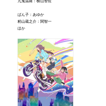
九鬼温羅：横山智佐
ばん子：あゆか
籾山蔵之介：関智一
ほか