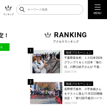
MENU
ランキング
RANKING
定！
アクセスランキング
送る
地域プロモーション
千葉県長生村、ミス日本2026
グランプリ＆ミス日本「海の
日」の野口絵子さんが 千葉県
唯一の村・長生村で地引網を
2026/7/31
体験！
地域プロモーション
長野県千曲市、小平奈緒さん
をゲストに迎え11月22日開催
決定！「第12回千曲川ハーフ
マラソン」エントリー受付開
2026/7/23