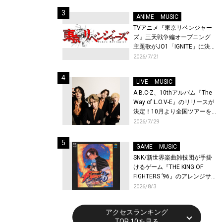
始！
ANIME
MUSIC
TVアニメ『東京リベンジャー
ズ』三天戦争編オープニング
主題歌がJO1「IGNITE」に決
定！メンバー全員から喜びと
2026/7/21
作品への想いあふれるコメン
トが到着！9月に東京・大阪で
LIVE
MUSIC
先行上映会を開催！
A.B.C-Z、10thアルバム『The
Way of L.O.V-E』のリリースが
決定！10月より全国ツアーを
開催！
2026/7/29
GAME
MUSIC
SNK/新世界楽曲雑技団が手掛
けるゲーム『THE KING OF
FIGHTERS ’96』のアレンジサ
ウンドトラックが配信開始！
2026/8/3
アクセスランキング
TOP 10を見る