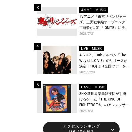
始！
ANIME
MUSIC
TVアニメ『東京リベンジャー
ズ』三天戦争編オープニング
主題歌がJO1「IGNITE」に決
定！メンバー全員から喜びと
2026/7/21
作品への想いあふれるコメン
トが到着！9月に東京・大阪で
LIVE
MUSIC
先行上映会を開催！
A.B.C-Z、10thアルバム『The
Way of L.O.V-E』のリリースが
決定！10月より全国ツアーを
開催！
2026/7/29
GAME
MUSIC
SNK/新世界楽曲雑技団が手掛
けるゲーム『THE KING OF
FIGHTERS ’96』のアレンジサ
ウンドトラックが配信開始！
2026/8/3
アクセスランキング
TOP 10を見る