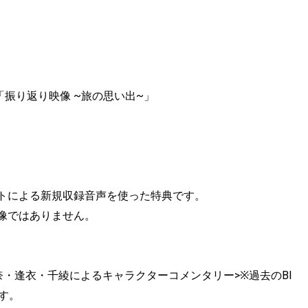
「振り返り映像 ~旅の思い出~」
メインキャストによる新規収録音声を使った特典です。
は本人映像ではありません。
結季奈・逢衣・千綾によるキャラクターコメンタリー>※過去のBl
です。