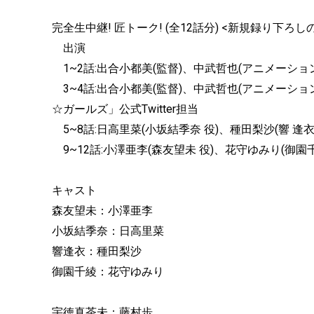
完全生中継! 匠トーク! (全12話分) <新規録り下
出演
1~2話:出合小都美(監督)、中武哲也(アニメーショ
3~4話:出合小都美(監督)、中武哲也(アニメーショ
☆ガールズ」公式Twitter担当
5~8話:日高里菜(小坂結季奈 役)、種田梨沙(響 逢衣
9~12話:小澤亜李(森友望未 役)、花守ゆみり(御園
キャスト
森友望未：小澤亜李
小坂結季奈：日高里菜
響逢衣：種田梨沙
御園千綾：花守ゆみり
宇徳真茶未：藤村歩