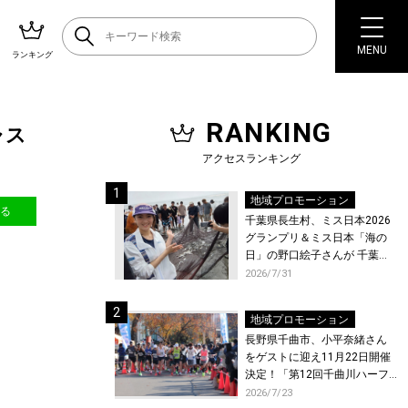
MENU
ランキング
RANKING
ャス
アクセスランキング
地域プロモーション
送る
千葉県長生村、ミス日本2026
グランプリ＆ミス日本「海の
日」の野口絵子さんが 千葉県
唯一の村・長生村で地引網を
2026/7/31
体験！
地域プロモーション
長野県千曲市、小平奈緒さん
をゲストに迎え11月22日開催
決定！「第12回千曲川ハーフ
マラソン」エントリー受付開
2026/7/23