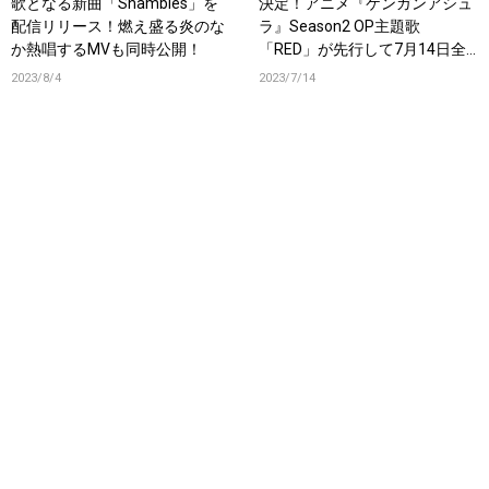
歌となる新曲「Shambles」を
決定！アニメ『ケンガンアシュ
配信リリース！燃え盛る炎のな
ラ』Season2 OP主題歌
か熱唱するMVも同時公開！
「RED」が先行して7月14日全
世界同時配信開始！更に10月よ
2023/8/4
2023/7/14
り日本全国36ヶ所をまわるツア
ー『“PLAYDEAD” WORLD TOUR
SEASON 1』開催！