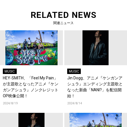
RELATED NEWS
関連ニュース
MUSIC
MUSIC
HEY-SMITH、「Feel My Pain」
Jin Dogg、アニメ『ケンガンア
が主題歌となったアニメ『ケン
シュラ』エンディング主題歌と
ガンアシュラ』ノンクレジット
なった新曲「NANI?」を配信開
OP映像公開！
始！
2024/8/19
2024/8/14