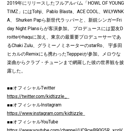
2019年にリリースしたフルアルバム「HOWL OF YOUNG
TIMZ」にはTohji、Pablo Blasta、ACE COOL、WILYWNK
A、 Shurken Papら新世代ラッパーと、新鋭シンガーFri
day Night Plansらが客演参加。 プロデュースには盟友D
roitteやhaquに加え、東京の最重要プロデューサーであ
るChaki Zulu、グラミーノミネーターのstarRo、 宇多田
ヒカルのRemixにも携わったTepppeiが参加。メロウな
楽曲からクラブ・チューンまで網羅した彼の世界観を披
露した。
■■オフィシャルTwitter
https://twitter.com/kidtizzle_
■■オフィシャルInstagram
https://www.instagram.com/kidtizzle
■■オフィシャルYouTube
https://www.youtube.com/channel/UC9cwB90G5R_xcgV