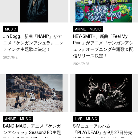
MUSIC
ANIME
MUSIC
Jin Dogg、新曲「NANI?」がア
HEY-SMITH、新曲「Feel My
ニメ『ケンガンアシュラ』エン
Pain」がアニメ『ケンガンアシ
ディング主題歌に決定！
ュラ』オープニング主題歌＆配
信リリース決定！
2024/8/2
2024/7/25
ANIME
MUSIC
LIVE
MUSIC
BAND-MAID、アニメ『ケンガ
SiMニューアルバム
ンアシュラ』Season2 ED主題
『PLAYDEAD』が9月27日発売