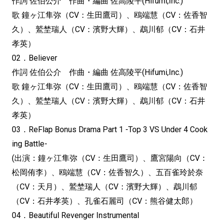
作詞 佐伯公介 作曲・編曲 佐高陵平(Hifumi,Inc.)
歌 鐘ヶ江隼弥（CV：生田鷹司）、鴎端慧（CV：佐香智
久）、鷲埜瑞人（CV：濱野大輝）、鵡川郁（CV：石井
孝英）
02．Believer
作詞 佐伯公介 作曲・編曲 佐高陵平(Hifumi,Inc.)
歌 鐘ヶ江隼弥（CV：生田鷹司）、鴎端慧（CV：佐香智
久）、鷲埜瑞人（CV：濱野大輝）、鵡川郁（CV：石井
孝英）
03．ReFlap Bonus Drama Part 1 -Top 3 VS Under 4 Cook
ing Battle-
(出演：鐘ヶ江隼弥（CV：生田鷹司）、鷹宮陽向（CV：
松岡侑李）、鴎端慧（CV：佐香智久）、五百雀玲於奈
（CV：天月）、鷲埜瑞人（CV：濱野大輝）、鵡川郁
（CV：石井孝英）、孔雀石麗司（CV：熊谷健太郎）
04．Beautiful Revenger Instrumental