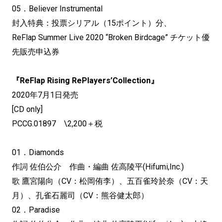
05．Believer Instrumental
封入特典：投票シリアル（15ポイント）分、
ReFlap Summer Live 2020 “Broken Birdcage” チケット優
先販売申込券
『ReFlap Rising RePlayers’Collection』
2020年7月1日発売
[CD only]
PCCG.01897 \2,200＋税
01．Diamonds
作詞 佐伯公介 作曲・編曲 佐高陵平(Hifumi,Inc.)
歌 鷹宮陽向（CV：松岡侑李）、五百雀玲於奈（CV：天
月）、
孔雀石麗司（CV：熊谷健太郎）
02．Paradise