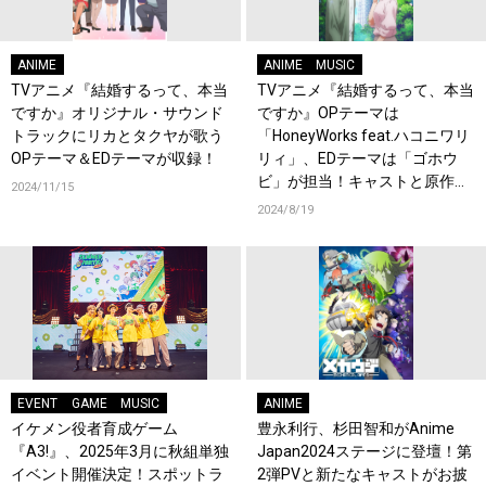
ANIME
ANIME
MUSIC
TVアニメ『結婚するって、本当
TVアニメ『結婚するって、本当
ですか』オリジナル・サウンド
ですか』OPテーマは
トラックにリカとタクヤが歌う
「HoneyWorks feat.ハコニワリ
OPテーマ＆EDテーマが収録！
リィ」、EDテーマは「ゴホウ
ビ」が担当！キャストと原作者
2024/11/15
が登壇する先行上映会の実施も
2024/8/19
決定！
EVENT
GAME
MUSIC
ANIME
イケメン役者育成ゲーム
豊永利行、杉田智和がAnime
『A3!』、2025年3月に秋組単独
Japan2024ステージに登壇！第
イベント開催決定！スポットラ
2弾PVと新たなキャストがお披