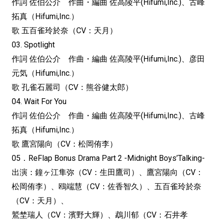
作詞 佐伯公介 作曲・編曲 佐高陵平(Hifumi,Inc.)、古峰
拓真（Hifumi,
Inc.）
歌 五百雀玲於奈（CV：天月）
03. Spotlight
作詞 佐伯公介 作曲・編曲 佐高陵平(Hifumi,Inc.)、彦田
元気（Hifumi,
Inc.）
歌 孔雀石麗司（CV：熊谷健太郎）
04. Wait For You
作詞 佐伯公介 作曲・編曲 佐高陵平(Hifumi,Inc.)、古峰
拓真（Hifumi,
Inc.）
歌 鷹宮陽向（CV：松岡侑李）
05．ReFlap Bonus Drama Part 2 -Midnight Boys’Talking-
出演：鐘ヶ江隼弥（CV：生田鷹司）、鷹宮陽向（CV：
松岡侑李）、鴎端慧（CV：佐香智久）、五百雀玲於奈
（CV：
天月）、
鷲埜瑞人（CV：濱野大輝）、鵡川郁（CV：石井孝