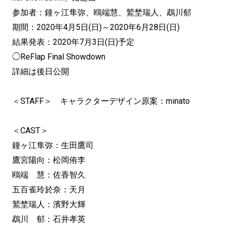
参加者：鐘ヶ江隼弥、鴎端慧、鷲埜瑞人、鵡川郁
期間：2020年4月5日(日)～2020年6月28日(日)
結果発表：2020年7月3日(日)予定
◯ReFlap Final Showdown
詳細は後日公開
＜STAFF＞ キャラクターデザイン原案：minato
＜CAST＞
鐘ヶ江隼弥：生田鷹司
鷹宮陽向：松岡侑李
鴎端 慧：佐香智久
五百雀玲於奈：天月
鷲埜瑞人：濱野大輝
鵡川 郁：石井孝英