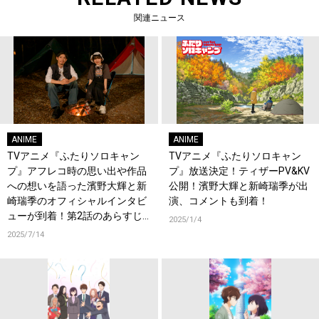
関連ニュース
ANIME
ANIME
TVアニメ『ふたりソロキャン
TVアニメ『ふたりソロキャン
プ』アフレコ時の思い出や作品
プ』放送決定！ティザーPV&KV
への想いを語った濱野大輝と新
公開！濱野大輝と新崎瑞季が出
崎瑞季のオフィシャルインタビ
演、コメントも到着！
ューが到着！第2話のあらすじ
2025/1/4
＆先行カットも公開！
2025/7/14