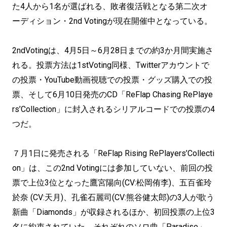
た4人から1名が選ばれる、敗者復活戦となる第二次オ
ーディション・2nd Votingが現在開催中となっている。
2ndVotingは、4月5日～6月28日までの約3か月間実施さ
れる。投票方法は1stVoting同様、Twitterアカウントで
の投票・YouTube動画視聴での投票・グッズ購入での投
票、そして6月10日発売のCD「ReFlap Chasing RePlaye
rs’Collection」に封入されるシリアルコードでの投票の4
つだ。
７月1日に発売される「ReFlap Rising RePlayers’Collecti
on」は、この2nd Votingには参加していない、前回の投
票で上位3位となった鷹宮陽向(CV:松岡侑李)、五百雀玲
於奈 (CV:天月)、孔雀石麗司(CV:熊谷健太郎)の3人が歌う
新曲「Diamonds」が収録されるほか、初回投票の上位3
名に約束されていた、それぞれのソロ曲「Paradise」