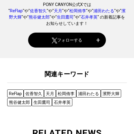
PONY CANYON公式Xでは
"
ReFlap
"や"
佐香智久
"や"
天月
"や"
松岡侑李
"や"
浦田わたる
"や"
濱
野大輝
"や"
熊谷健太郎
"や"
生田鷹司
"や"
石井孝英
" の新着記事を
お知らせしています！
フォローする
関連キーワード
ReFlap
佐香智久
天月
松岡侑李
浦田わたる
濱野大輝
熊谷健太郎
生田鷹司
石井孝英
RELATED NEWS