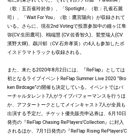
（歌：五百雀玲於奈）、「Spotlight」（歌：孔雀石麗
司）、「Wait For You」（歌：鷹宮陽向）が収録されて
いる。さらに、現在2nd Votingで投票参加中の鐘ヶ江隼
弥(CV:生田鷹司)、鴎端慧 (CV:佐香智久)、鷲埜瑞人(CV:
濱野大輝)、鵡川郁（CV:石井孝英）の4人も参加したボ
イスドラマトラックも収録される。
また、来たる2020年8月2日には、『ReFlap』としては
初となるライブイベントReFlap Summer Live 2020 ”Bro
ken Birdcage”の開催も決定している。イベントではバ
ーチャルタレント7人がライブパフォーマンスを行うほ
か、アフタートークとしてメインキャスト7人が全員も
出演する予定だ。チケット優先販売申込券は、6月10日
発売の『ReFlap Chasing RePlayers’Collection』に封入
されるほか、7月1日発売の『ReFlap Rising RePlayers’C