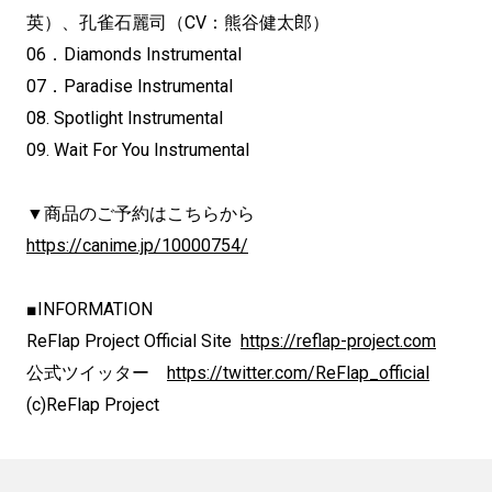
英）、
孔雀石麗司（CV：熊谷健太郎）
06．Diamonds Instrumental
07．Paradise Instrumental
08. Spotlight Instrumental
09. Wait For You Instrumental
▼商品のご予約はこちらから
https://canime.jp/10000754/
■INFORMATION
ReFlap Project Official Site
https://reflap-project.com
公式ツイッター
https://twitter.com/ReFlap_official
(c)ReFlap Project