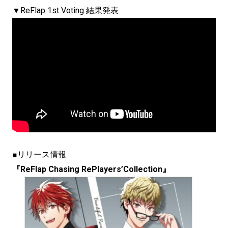
▼ReFlap 1st Voting 結果発表
■リリース情報
『ReFlap Chasing RePlayers’Collection』